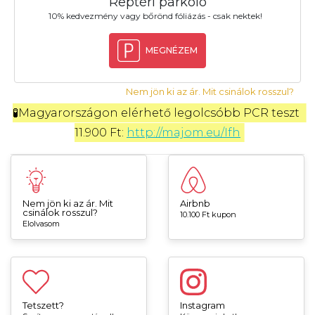
Reptéri parkoló
10% kedvezmény vagy bőrönd fóliázás - csak nektek!
MEGNÉZEM
Nem jön ki az ár. Mit csinálok rosszul?
🧪Magyarországon elérhető legolcsóbb PCR teszt 
11.900 Ft: 
http://majom.eu/Ifh
Nem jön ki az ár. Mit
Airbnb
csinálok rosszul?
10.100 Ft kupon
Elolvasom
Tetszett?
Instagram