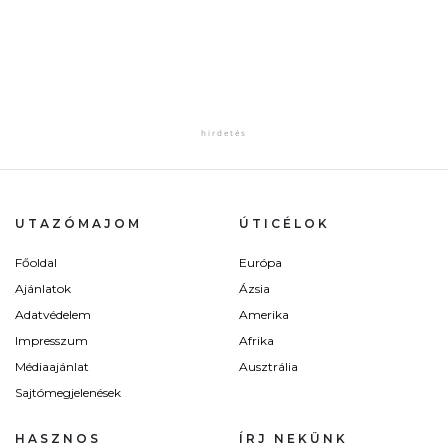
UTAZÓMAJOM
ÚTICÉLOK
Főoldal
Európa
Ajánlatok
Ázsia
Adatvédelem
Amerika
Impresszum
Afrika
Médiaajánlat
Ausztrália
Sajtómegjelenések
HASZNOS
ÍRJ NEKÜNK