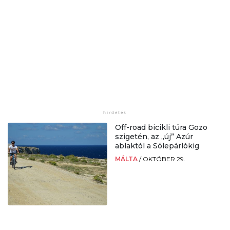
Off-road bicikli túra Gozo
szigetén, az „új” Azúr
ablaktól a Sólepárlókig
MÁLTA
/
OKTÓBER 29.