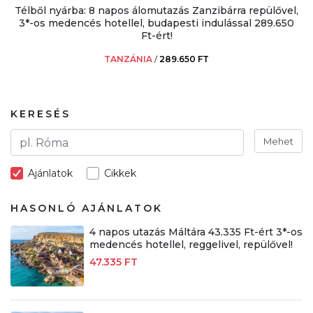
Télből nyárba: 8 napos álomutazás Zanzibárra repülővel,
3*-os medencés hotellel, budapesti indulással 289.650
Ft-ért!
TANZÁNIA
/
289.650 FT
KERESÉS
Mehet
Ajánlatok
Cikkek
HASONLÓ AJÁNLATOK
4 napos utazás Máltára 43.335 Ft-ért 3*-os
medencés hotellel, reggelivel, repülővel!
47.335 FT