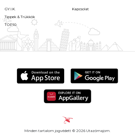
GY.I.K.
Kapcsolat
Tippek & Trükkök
TOP10
Minden tartalom jogvédett © 2026 Utazómajom.