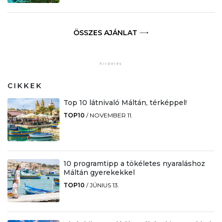
ÖSSZES AJÁNLAT
CIKKEK
Top 10 látnivaló Máltán, térképpel!
TOP10
/
NOVEMBER 11.
10 programtipp a tökéletes nyaraláshoz
Máltán gyerekekkel
TOP10
/
JÚNIUS 13.