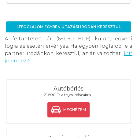
LEFOGLALOM EGYBEN UTAZÁSI IRODÁN KERESZTÜL
A feltüntetett ár (65.050 HUF) külön, egyéni
foglalás esetén érvényes. Ha egyben foglalod le a
partner irodánkon keresztül, az ár változhat.
Mit
jelent ez?
Autóbérlés
21.500 Ft a teljes időszakra
MEGNÉZEM