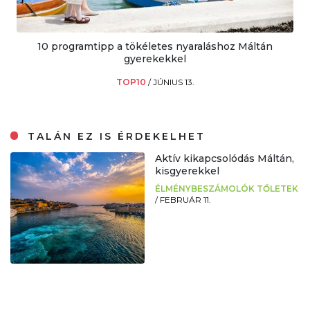
10 programtipp a tökéletes nyaraláshoz Máltán
gyerekekkel
TOP10
/
JÚNIUS 13.
TALÁN EZ IS ÉRDEKELHET
Aktív kikapcsolódás Máltán,
kisgyerekkel
ÉLMÉNYBESZÁMOLÓK TŐLETEK
/
FEBRUÁR 11.