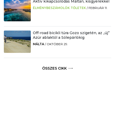
Aktív kikapcsolódás Máltán, kisgyerekkel
ÉLMÉNYBESZÁMOLÓK TŐLETEK
/
FEBRUÁR 11.
Off-road bicikli túra Gozo szigetén, az „új”
Azúr ablaktól a Sólepárlókig
MÁLTA
/
OKTÓBER 29.
ÖSSZES CIKK