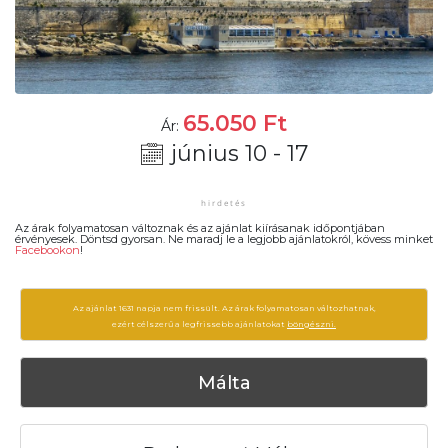
65.050
Ft
Ár:
június 10 - 17
Az árak folyamatosan változnak és az ajánlat kiírásanak időpontjában
érvényesek. Döntsd gyorsan. Ne maradj le a legjobb ajánlatokról, kövess minket
Facebookon
!
Az ajánlat 1631 napja nem frissült. Az árak folyamatosan változhatnak,
ezért célszerű a legfrissebb ajánlatokat
böngészni.
Málta