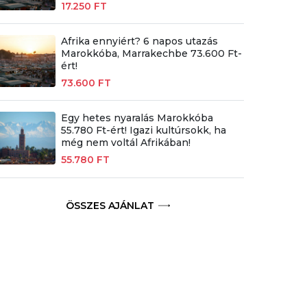
17.250 FT
Afrika ennyiért? 6 napos utazás
Marokkóba, Marrakechbe 73.600 Ft-
ért!
73.600 FT
Egy hetes nyaralás Marokkóba
55.780 Ft-ért! Igazi kultúrsokk, ha
még nem voltál Afrikában!
55.780 FT
ÖSSZES AJÁNLAT