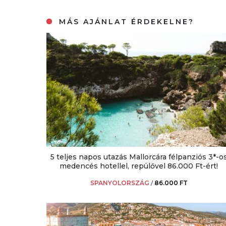
MÁS AJÁNLAT ÉRDEKELNE?
5 teljes napos utazás Mallorcára félpanziós 3*-o
medencés hotellel, repülővel 86.000 Ft-ért!
SPANYOLORSZÁG
/
86.000 FT