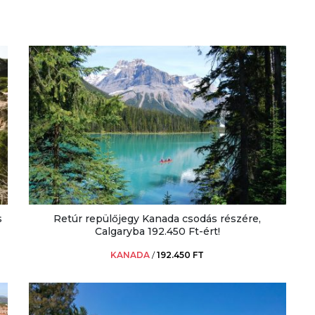
s
Retúr repülőjegy Kanada csodás részére,
Calgaryba 192.450 Ft-ért!
KANADA
/
192.450 FT