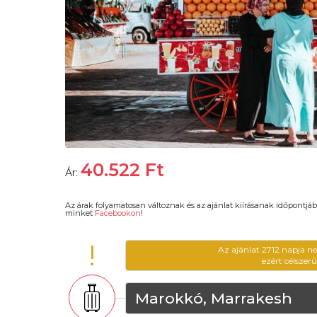
40.522
Ft
Ár:
Az árak folyamatosan változnak és az ajánlat kiírásanak időpontjáb
minket
Facebookon
!
!
Az ajánlat 2712 napja n
ezért célszer
Marokkó, Marrakesh