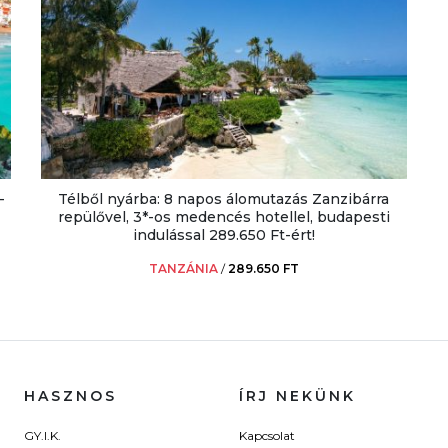
-
Télből nyárba: 8 napos álomutazás Zanzibárra
repülővel, 3*-os medencés hotellel, budapesti
indulással 289.650 Ft-ért!
TANZÁNIA
/
289.650 FT
HASZNOS
ÍRJ NEKÜNK
GY.I.K.
Kapcsolat