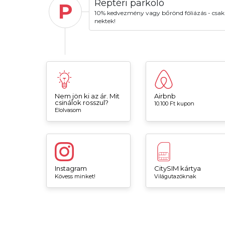
Reptéri parkoló
P
10% kedvezmény vagy bőrönd fóliázás - csak
nektek!
Nem jön ki az ár. Mit
Airbnb
csinálok rosszul?
10.100 Ft kupon
Elolvasom
Instagram
CitySIM kártya
Kövess minket!
Világutazóknak