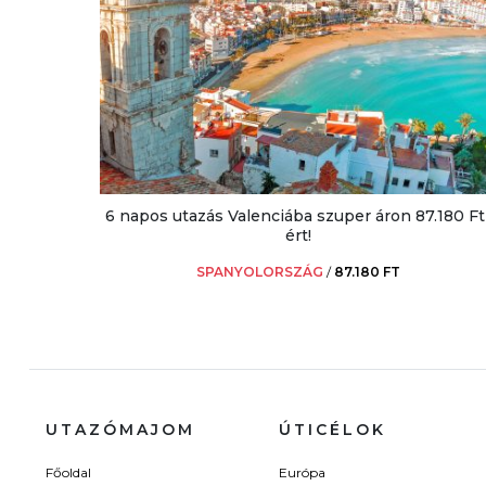
6 napos utazás Valenciába szuper áron 87.180 Ft
ért!
SPANYOLORSZÁG
/
87.180 FT
UTAZÓMAJOM
ÚTICÉLOK
Főoldal
Európa