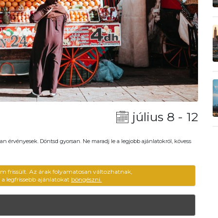
július 8 - 12
an érvényesek. Döntsd gyorsan. Ne maradj le a legjobb ajánlatokról, kövess
em frissült. Az árak folyamatosan változhatnak,
ű a legfrissebb ajánlatokat
böngészni.