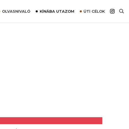
OLVASNIVALÓ
KÍNÁBA UTAZOM
ÚTI CÉLOK
Top 10 látnivalók térképpel
Európa
Tudnivalók az ajánlatok lefoglalásához
Ázsia
Tippek & Trükkök
Amerika
Utazómajom – CitySIM kártya a világutazóknak
Afrika
Interjú
Ausztrália
Élménybeszámolók
Szállodalátogatás
Sajtómegjelenések