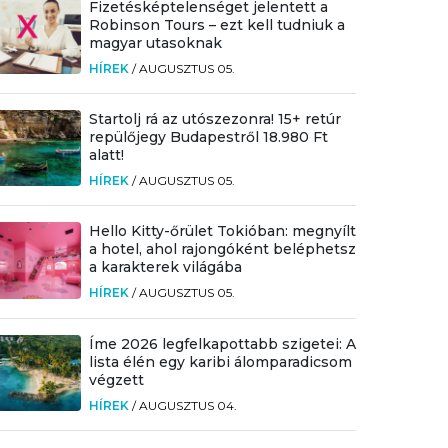
Fizetésképtelenséget jelentett a
Robinson Tours – ezt kell tudniuk a
magyar utasoknak
HÍREK
/
AUGUSZTUS 05.
Startolj rá az utószezonra! 15+ retúr
repülőjegy Budapestről 18.980 Ft
alatt!
HÍREK
/
AUGUSZTUS 05.
Hello Kitty-őrület Tokióban: megnyílt
a hotel, ahol rajongóként beléphetsz
a karakterek világába
HÍREK
/
AUGUSZTUS 05.
Íme 2026 legfelkapottabb szigetei: A
lista élén egy karibi álomparadicsom
végzett
HÍREK
/
AUGUSZTUS 04.