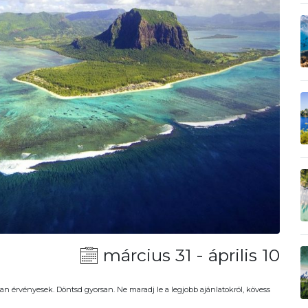
március 31 - április 10
an érvényesek. Döntsd gyorsan. Ne maradj le a legjobb ajánlatokról, kövess