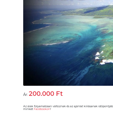
200.000
Ft
Ár:
Az árak folyamatosan változnak és az ajánlat kiírásanak időpontjáb
minket
Facebookon
!