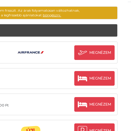
em frissült. Az árak folyamatosan változhatnak,
ű a legfrissebb ajánlatokat
böngészni.
MEGNÉZEM
MEGNÉZEM
MEGNÉZEM
00 Ft
ÚJ!
MEGNÉZEM