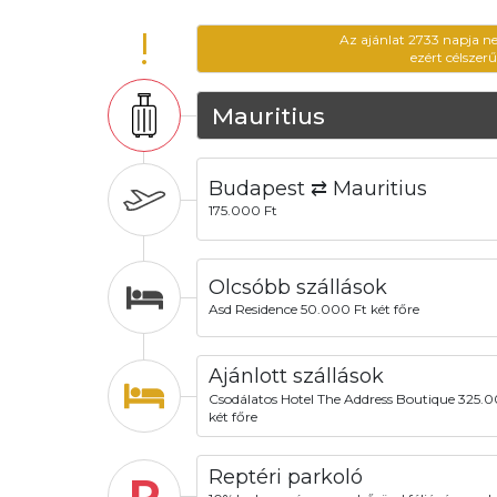
!
Az ajánlat 2733 napja n
ezért célszer
Mauritius
Budapest ⇄ Mauritius
175.000 Ft
Olcsóbb szállások
Asd Residence 50.000 Ft két főre
Ajánlott szállások
Csodálatos Hotel The Address Boutique 325.0
két főre
Reptéri parkoló
P