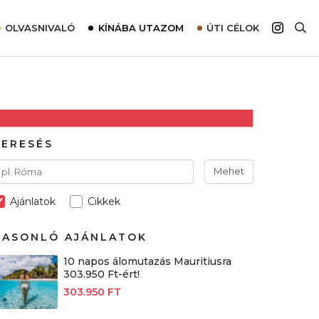
OLVASNIVALÓ
KÍNÁBA UTAZOM
ÚTI CÉLOK
Top 10 látnivalók térképpel
Európa
Tudnivalók az ajánlatok lefoglalásához
Ázsia
Tippek & Trükkök
Amerika
Utazómajom – CitySIM kártya a világutazóknak
Afrika
KERESÉS
Interjú
Ausztrália
Mehet
Élménybeszámolók
Ajánlatok
Cikkek
Szállodalátogatás
Sajtómegjelenések
HASONLÓ AJÁNLATOK
10 napos álomutazás Mauritiusra
303.950 Ft-ért!
303.950 FT