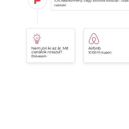
10% kedvezmény vagy bőrönd fóliázás - csak
nektek!
Nem jön ki az ár. Mit
Airbnb
csinálok rosszul?
10.100 Ft kupon
Elolvasom