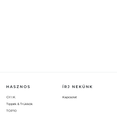
HASZNOS
ÍRJ NEKÜNK
GY.I.K.
Kapcsolat
Tippek & Trükkök
TOP10