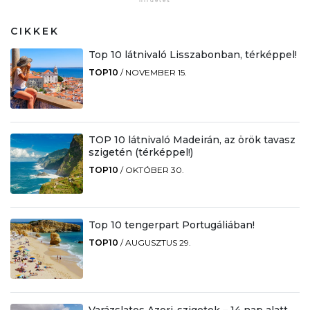
CIKKEK
Top 10 látnivaló Lisszabonban, térképpel!
TOP10
/
NOVEMBER 15.
TOP 10 látnivaló Madeirán, az örök tavasz
szigetén (térképpel!)
TOP10
/
OKTÓBER 30.
Top 10 tengerpart Portugáliában!
TOP10
/
AUGUSZTUS 29.
Varázslatos Azori-szigetek – 14 nap alatt