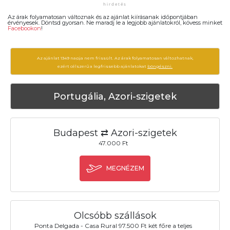
Az árak folyamatosan változnak és az ajánlat kiírásanak időpontjában
érvényesek. Döntsd gyorsan. Ne maradj le a legjobb ajánlatokról, kövess minket
Facebookon
!
Az ajánlat 1349 napja nem frissült. Az árak folyamatosan változhatnak,
ezért célszerű a legfrissebb ajánlatokat
böngészni.
Portugália, Azori-szigetek
Budapest ⇄ Azori-szigetek
47.000 Ft
MEGNÉZEM
Olcsóbb szállások
Ponta Delgada - Casa Rural 97.500 Ft két főre a teljes