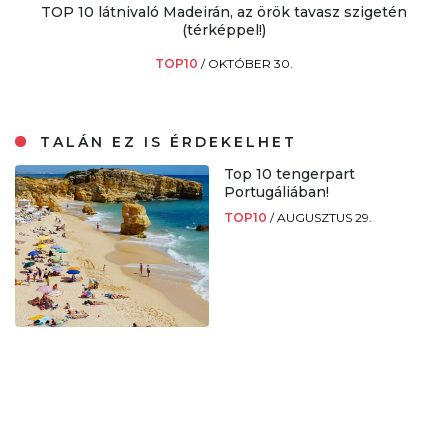
TOP 10 látnivaló Madeirán, az örök tavasz szigetén
(térképpel!)
TOP10
/
OKTÓBER 30.
TALÁN EZ IS ÉRDEKELHET
Top 10 tengerpart
Portugáliában!
TOP10
/
AUGUSZTUS 29.