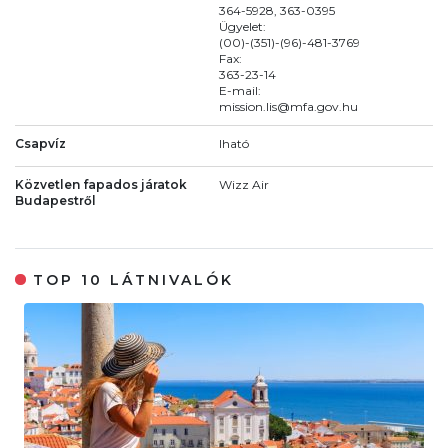
364-5928, 363-0395
Ügyelet:
(00)-(351)-(96)-481-3769
Fax:
363-23-14
E-mail:
mission.lis@mfa.gov.hu
Csapvíz
Iható
Közvetlen fapados járatok
Wizz Air
Budapestről
TOP 10 LÁTNIVALÓK