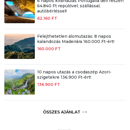
6 napos kirándulás Portugália déli részén
64.840 Ft repülővel, szállással,
autóbérléssel!
62.160 FT
Felejthetetlen álomutazás: 8 napos
kalandozás Madeirára 160.000 Ft-ért!
160.000 FT
10 napos utazás a csodaszép Azori-
szigetekre 136.900 Ft-ért!
136.900 FT
ÖSSZES AJÁNLAT