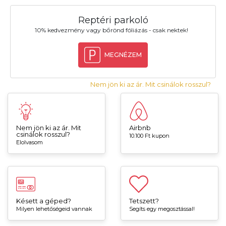
Reptéri parkoló
10% kedvezmény vagy bőrönd fóliázás - csak nektek!
MEGNÉZEM
Nem jön ki az ár. Mit csinálok rosszul?
Nem jön ki az ár. Mit
Airbnb
csinálok rosszul?
10.100 Ft kupon
Elolvasom
Késett a géped?
Tetszett?
Milyen lehetőségeid vannak
Segíts egy megosztással!