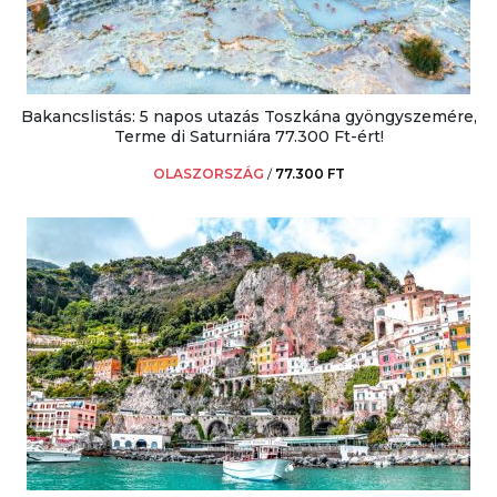
Bakancslistás: 5 napos utazás Toszkána gyöngyszemére,
Terme di Saturniára 77.300 Ft-ért!
OLASZORSZÁG
/
77.300 FT