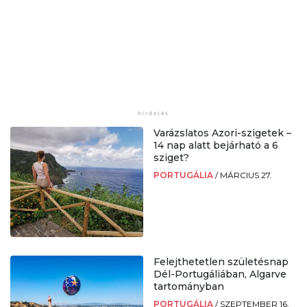
Varázslatos Azori-szigetek –
14 nap alatt bejárható a 6
sziget?
PORTUGÁLIA
/
MÁRCIUS 27.
Felejthetetlen születésnap
Dél-Portugáliában, Algarve
tartományban
PORTUGÁLIA
/
SZEPTEMBER 16.