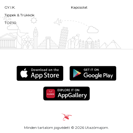
GY.I.K.
Kapcsolat
Tippek & Trükkök
TOP10
Minden tartalom jogvédett © 2026 Utazómajom.