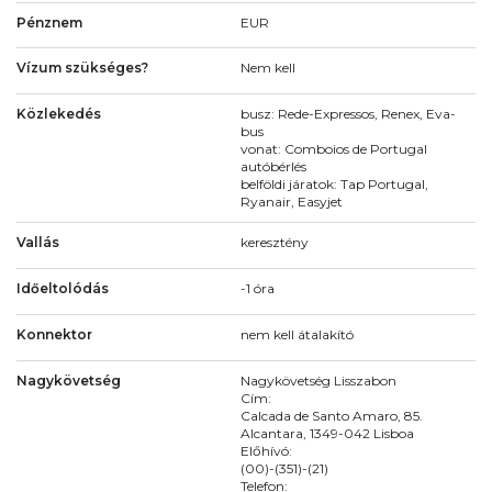
Pénznem
EUR
Vízum szükséges?
Nem kell
Közlekedés
busz: Rede-Expressos, Renex, Eva-
bus
vonat: Comboios de Portugal
autóbérlés
belföldi járatok: Tap Portugal,
Ryanair, Easyjet
Vallás
keresztény
Időeltolódás
-1 óra
Konnektor
nem kell átalakító
Nagykövetség
Nagykövetség Lisszabon
Cím:
Calcada de Santo Amaro, 85.
Alcantara, 1349-042 Lisboa
Előhívó:
(00)-(351)-(21)
Telefon: