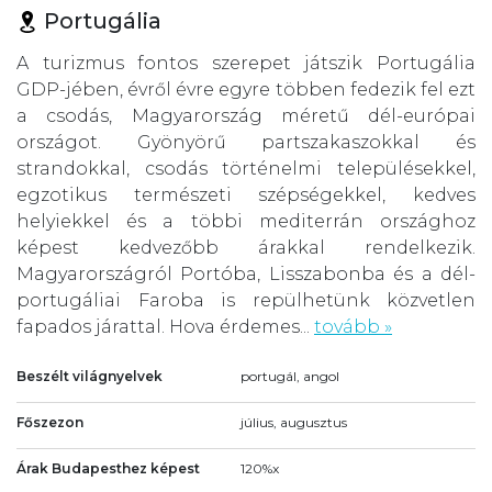
Portugália
A turizmus fontos szerepet játszik Portugália
GDP-jében, évről évre egyre többen fedezik fel ezt
a csodás, Magyarország méretű dél-európai
országot. Gyönyörű partszakaszokkal és
strandokkal, csodás történelmi településekkel,
egzotikus természeti szépségekkel, kedves
helyiekkel és a többi mediterrán országhoz
képest kedvezőbb árakkal rendelkezik.
Magyarországról Portóba, Lisszabonba és a dél-
portugáliai Faroba is repülhetünk közvetlen
fapados járattal. Hova érdemes...
tovább »
Beszélt világnyelvek
portugál, angol
Főszezon
július, augusztus
Árak Budapesthez képest
120%x