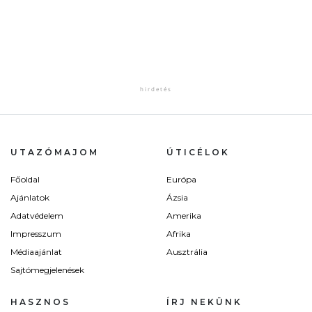
UTAZÓMAJOM
ÚTICÉLOK
Főoldal
Európa
Ajánlatok
Ázsia
Adatvédelem
Amerika
Impresszum
Afrika
Médiaajánlat
Ausztrália
Sajtómegjelenések
HASZNOS
ÍRJ NEKÜNK