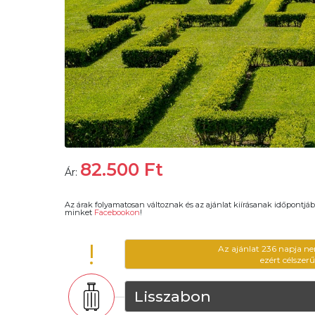
82.500
Ft
Ár:
Az árak folyamatosan változnak és az ajánlat kiírásanak időpontjáb
minket
Facebookon
!
!
Az ajánlat 236 napja ne
ezért célszer
Lisszabon