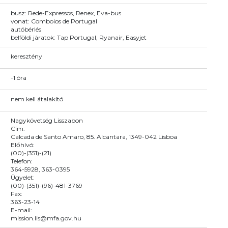
busz: Rede-Expressos, Renex, Eva-bus
vonat: Comboios de Portugal
autóbérlés
belföldi járatok: Tap Portugal, Ryanair, Easyjet
keresztény
-1 óra
nem kell átalakító
Nagykövetség Lisszabon
Cím:
Calcada de Santo Amaro, 85. Alcantara, 1349-042 Lisboa
Előhívó:
(00)-(351)-(21)
Telefon:
364-5928, 363-0395
Ügyelet:
(00)-(351)-(96)-481-3769
Fax:
363-23-14
E-mail:
mission.lis@mfa.gov.hu