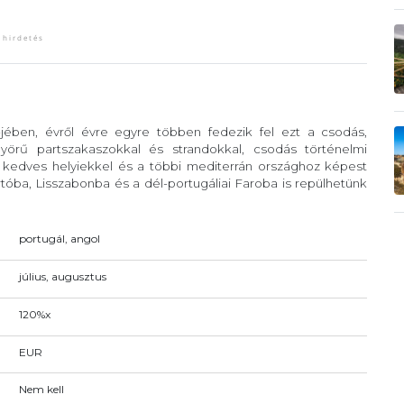
-jében, évről évre egyre többen fedezik fel ezt a csodás,
örű partszakaszokkal és strandokkal, csodás történelmi
, kedves helyiekkel és a többi mediterrán országhoz képest
óba, Lisszabonba és a dél-portugáliai Faroba is repülhetünk
portugál, angol
július, augusztus
120%x
EUR
Nem kell