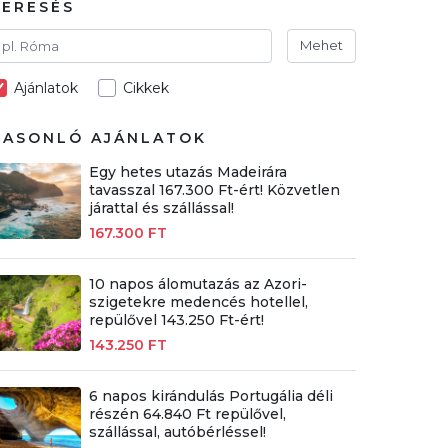
KERESÉS
Mehet
Ajánlatok
Cikkek
HASONLÓ AJÁNLATOK
Egy hetes utazás Madeirára
tavasszal 167.300 Ft-ért! Közvetlen
járattal és szállással!
167.300 FT
10 napos álomutazás az Azori-
szigetekre medencés hotellel,
repülővel 143.250 Ft-ért!
143.250 FT
6 napos kirándulás Portugália déli
részén 64.840 Ft repülővel,
szállással, autóbérléssel!