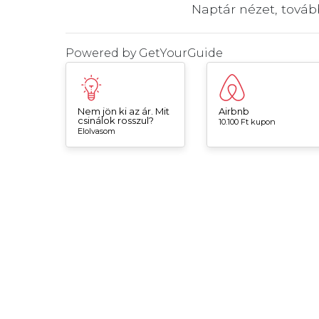
Naptár nézet, tová
Powered by
GetYourGuide
Nem jön ki az ár. Mit
Airbnb
csinálok rosszul?
10.100 Ft kupon
Elolvasom