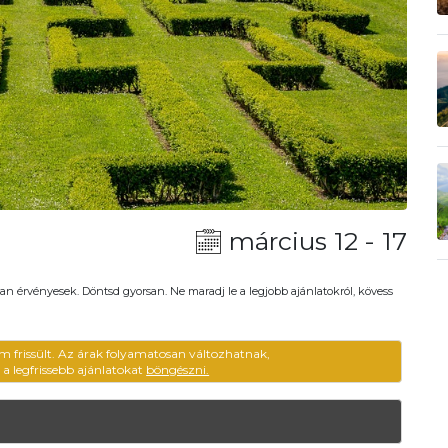
március 12 - 17
an érvényesek. Döntsd gyorsan. Ne maradj le a legjobb ajánlatokról, kövess
m frissült. Az árak folyamatosan változhatnak,
ű a legfrissebb ajánlatokat
böngészni.