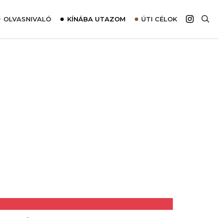
OLVASNIVALÓ
KÍNÁBA UTAZOM
ÚTI CÉLOK
Top 10 látnivalók térképpel
Európa
Tudnivalók az ajánlatok lefoglalásához
Ázsia
Tippek & Trükkök
Amerika
Utazómajom – CitySIM kártya a világutazóknak
Afrika
Interjú
Ausztrália
Élménybeszámolók
Szállodalátogatás
Sajtómegjelenések