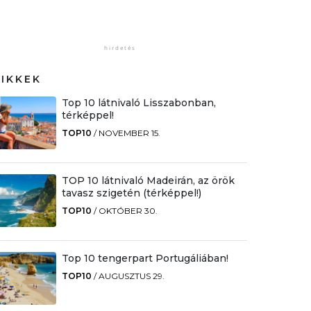
CIKKEK
Top 10 látnivaló Lisszabonban,
térképpel!
TOP10
/
NOVEMBER 15.
TOP 10 látnivaló Madeirán, az örök
tavasz szigetén (térképpel!)
TOP10
/
OKTÓBER 30.
Top 10 tengerpart Portugáliában!
TOP10
/
AUGUSZTUS 29.