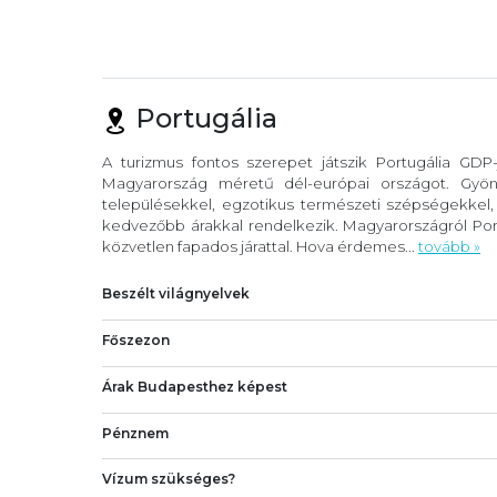
Portugália
A turizmus fontos szerepet játszik Portugália GDP
Magyarország méretű dél-európai országot. Gyöny
településekkel, egzotikus természeti szépségekkel
kedvezőbb árakkal rendelkezik. Magyarországról Port
közvetlen fapados járattal. Hova érdemes...
tovább »
Beszélt világnyelvek
Főszezon
Árak Budapesthez képest
Pénznem
Vízum szükséges?