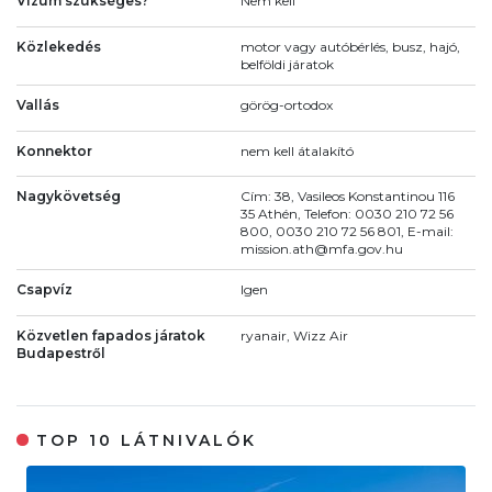
Vízum szükséges?
Nem kell
Közlekedés
motor vagy autóbérlés, busz, hajó,
belföldi járatok
Vallás
görög-ortodox
Konnektor
nem kell átalakító
Nagykövetség
Cím: 38, Vasileos Konstantinou 116
35 Athén, Telefon: 0030 210 72 56
800, 0030 210 72 56 801, E-mail:
mission.ath@mfa.gov.hu
Csapvíz
Igen
Közvetlen fapados járatok
ryanair, Wizz Air
Budapestről
TOP 10 LÁTNIVALÓK