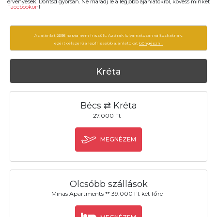
érvényesek. Döntsd gyorsan. Ne maradj le a legjobb ajánlatokról, kövess minket
Facebookon
!
Az ajánlat 2695 napja nem frissült. Az árak folyamatosan változhatnak,
ezért célszerű a legfrissebb ajánlatokat
böngészni.
Kréta
Bécs ⇄ Kréta
27.000 Ft
MEGNÉZEM
Olcsóbb szállások
Minas Apartments ** 39.000 Ft két főre