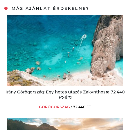
MÁS AJÁNLAT ÉRDEKELNE?
Irány Görögország: Egy hetes utazás Zakynthosra 72.440
Ft-ért!
GÖRÖGORSZÁG
/
72.440 FT