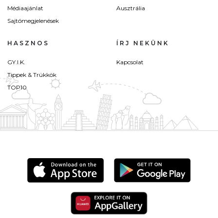
Médiaajánlat
Ausztrália
Sajtómegjelenések
HASZNOS
ÍRJ NEKÜNK
GY.I.K.
Kapcsolat
Tippek & Trükkök
TOP10