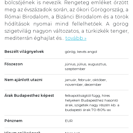
bölcsőjének is nevezik. Rengeteg emléket őrzött
meg az évszázadok során, az ókori Görögország, a
Római Birodalom, a Bizánci Birodalom és a török
hódítások nyomai mind fellelhetőek. A görög
szigetvilág nagyon változatos, a türkizkék tenger,
mediterrán éghajlat és...
tovább »
Beszélt világnyelvek
görög, kevés angol
Főszezon
június, július, augusztus,
szeptember
Nem ajánlott utazni
január, február, október,
november, december
Árak Budapesthez képest
felkapottságtól függ, híres
helyeken Budapesthez hasonló
árak, szigetek nagy részén kb. a
budapesti árak 70-80%-ax
Pénznem
EUR