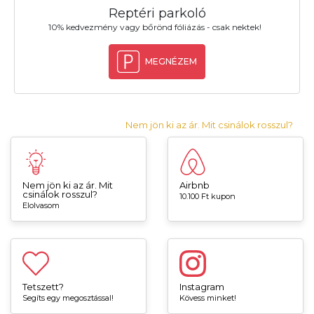
Reptéri parkoló
10% kedvezmény vagy bőrönd fóliázás - csak nektek!
MEGNÉZEM
Nem jön ki az ár. Mit csinálok rosszul?
Nem jön ki az ár. Mit
Airbnb
csinálok rosszul?
10.100 Ft kupon
Elolvasom
Tetszett?
Instagram
Segíts egy megosztással!
Kövess minket!