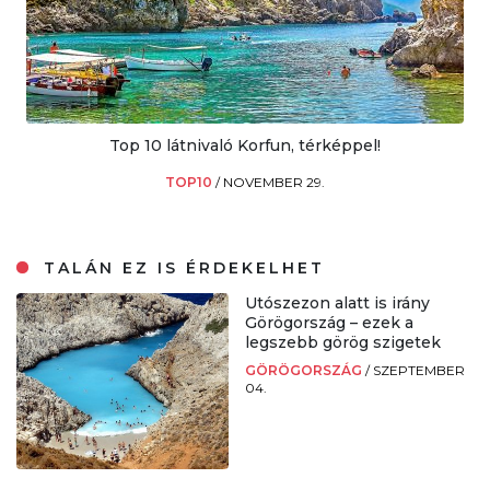
Top 10 látnivaló Korfun, térképpel!
TOP10
/
NOVEMBER 29.
TALÁN EZ IS ÉRDEKELHET
Utószezon alatt is irány
Görögország – ezek a
legszebb görög szigetek
GÖRÖGORSZÁG
/
SZEPTEMBER
04.