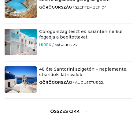
GÖRÖGORSZÁG
/
SZEPTEMBER 04.
Görögország teszt és karantén nélkül
fogadja a beoltottakat
HÍREK
/
MÁRCIUS 23.
48 óra Santorini szigetén – naplemente,
strandok, látnivalók
GÖRÖGORSZÁG
/
AUGUSZTUS 22.
ÖSSZES CIKK