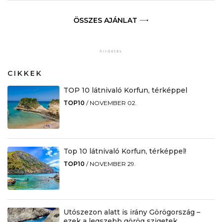
ÖSSZES AJÁNLAT
CIKKEK
TOP 10 látnivaló Korfun, térképpel
TOP10
/
NOVEMBER 02.
Top 10 látnivaló Korfun, térképpel!
TOP10
/
NOVEMBER 29.
Utószezon alatt is irány Görögország –
ezek a legszebb görög szigetek