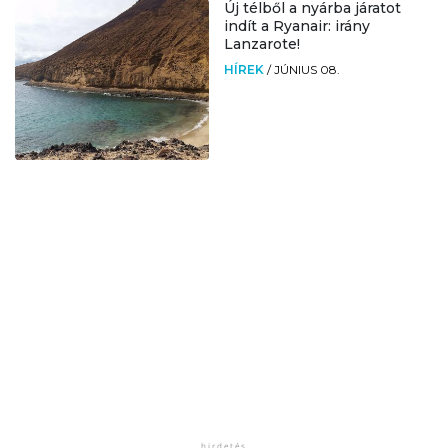
Új télből a nyárba járatot
indít a Ryanair: irány
Lanzarote!
HÍREK
/
JÚNIUS 08.