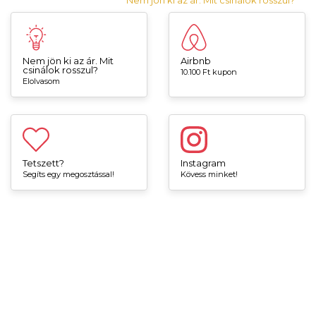
Nem jön ki az ár. Mit csinálok rosszul?
Nem jön ki az ár. Mit
Airbnb
csinálok rosszul?
10.100 Ft kupon
Elolvasom
Tetszett?
Instagram
Segíts egy megosztással!
Kövess minket!