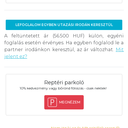
LEFOGLALOM EGYBEN UTAZÁSI IRODÁN KERESZTÜL
A feltüntetett ár (56.500 HUF) külön, egyéni
foglalás esetén érvényes. Ha egyben foglalod le a
partner irodánkon keresztül, az ár változhat.
Mit
jelent ez?
Reptéri parkoló
10% kedvezmény vagy bőrönd fóliázás - csak nektek!
MEGNÉZEM