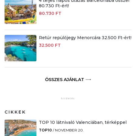
4 teljes napos utazás Barcelonába ősszel
80.730 Ft-ért!
80.730 FT
Retúr repülőjegy Menorcára 32.500 Ft-ért!
32.500 FT
ÖSSZES AJÁNLAT
CIKKEK
TOP 10 látnivaló Valenciában, térképpel
TOP10
/
NOVEMBER 20.