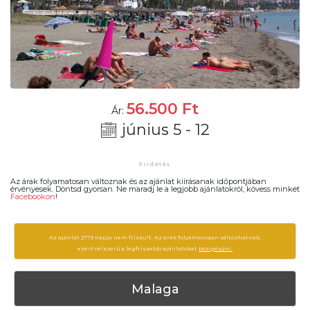
56.500
Ft
Ár:
június 5 - 12
Az árak folyamatosan változnak és az ajánlat kiírásanak időpontjában
érvényesek. Döntsd gyorsan. Ne maradj le a legjobb ajánlatokról, kövess minket
Facebookon
!
Az ajánlat 2773 napja nem frissült. Az árak folyamatosan változhatnak,
ezért célszerű a legfrissebb ajánlatokat
böngészni.
Malaga