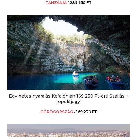
TANZÁNIA
/
289.650 FT
Egy hetes nyaralás Kefalónián 169.230 Ft-ért! Szállás +
repülőjegy!
GÖRÖGORSZÁG
/
169.230 FT