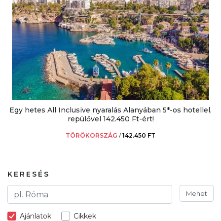
Egy hetes All Inclusive nyaralás Alanyában 5*-os hotellel,
repülővel 142.450 Ft-ért!
TÖRÖKORSZÁG
/
142.450 FT
KERESÉS
Mehet
Ajánlatok
Cikkek