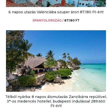
6 napos utazás Valenciába szuper áron 87.180 Ft-ért!
SPANYOLORSZÁG
/
87.180 FT
Télből nyárba: 8 napos álomutazás Zanzibárra repülővel,
3*-os medencés hotellel, budapesti indulással 289.650
Ft-ért!