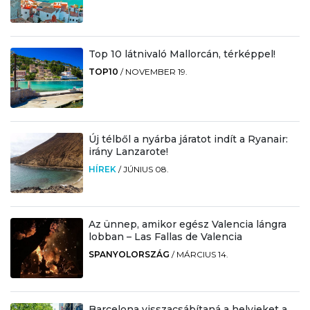
Top 10 látnivaló Mallorcán, térképpel!
TOP10
/
NOVEMBER 19.
Új télből a nyárba járatot indít a Ryanair:
irány Lanzarote!
HÍREK
/
JÚNIUS 08.
Az ünnep, amikor egész Valencia lángra
lobban – Las Fallas de Valencia
SPANYOLORSZÁG
/
MÁRCIUS 14.
Barcelona visszacsábítaná a helyieket a