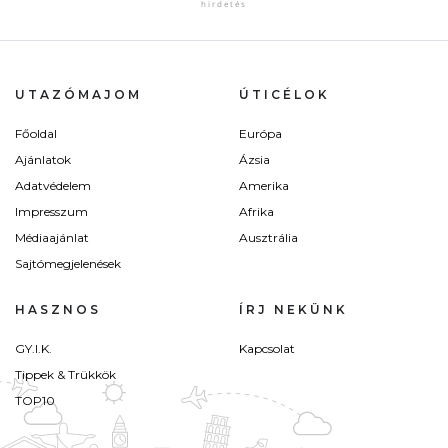
UTAZÓMAJOM
ÚTICÉLOK
Főoldal
Európa
Ajánlatok
Ázsia
Adatvédelem
Amerika
Impresszum
Afrika
Médiaajánlat
Ausztrália
Sajtómegjelenések
HASZNOS
ÍRJ NEKÜNK
GY.I.K.
Kapcsolat
Tippek & Trükkök
TOP10