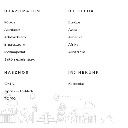
UTAZÓMAJOM
ÚTICÉLOK
Főoldal
Európa
Ajánlatok
Ázsia
Adatvédelem
Amerika
Impresszum
Afrika
Médiaajánlat
Ausztrália
Sajtómegjelenések
HASZNOS
ÍRJ NEKÜNK
GY.I.K.
Kapcsolat
Tippek & Trükkök
TOP10