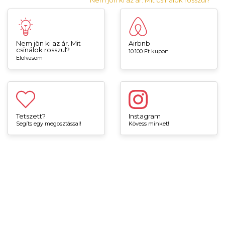
Nem jön ki az ár. Mit
Airbnb
csinálok rosszul?
10.100 Ft kupon
Elolvasom
Tetszett?
Instagram
Segíts egy megosztással!
Kövess minket!