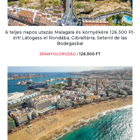
6 teljes napos utazás Malagára és környékére 126.300 Ft-
ért! Látogass el Rondába, Gibraltárra, Setenil de las
Bodegasba!
SPANYOLORSZÁG
/
126.300 FT