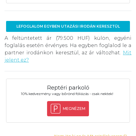
LEFOGLALOM EGYBEN UTAZÁSI IRODÁN KERESZTÜL
A feltüntetett ár (79.500 HUF) külön, egyéni
foglalás esetén érvényes. Ha egyben foglalod le a
partner irodánkon keresztül, az ár változhat.
Mit
jelent ez?
Reptéri parkoló
10% kedvezmény vagy bőrönd fóliázás - csak nektek!
MEGNÉZEM
Nem jön ki az ár. Mit csinálok rosszul?