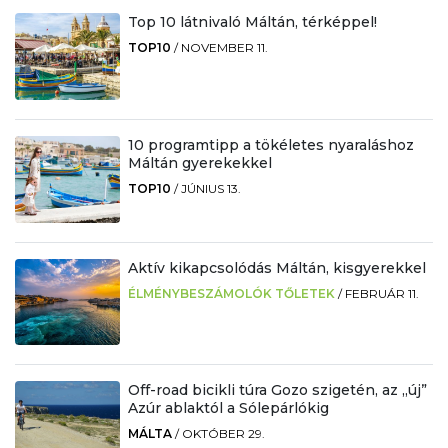
Top 10 látnivaló Máltán, térképpel!
TOP10
/
NOVEMBER 11.
10 programtipp a tökéletes nyaraláshoz
Máltán gyerekekkel
TOP10
/
JÚNIUS 13.
Aktív kikapcsolódás Máltán, kisgyerekkel
ÉLMÉNYBESZÁMOLÓK TŐLETEK
/
FEBRUÁR 11.
Off-road bicikli túra Gozo szigetén, az „új”
Azúr ablaktól a Sólepárlókig
MÁLTA
/
OKTÓBER 29.