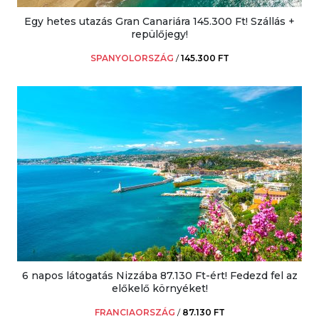
Egy hetes utazás Gran Canariára 145.300 Ft! Szállás +
repülőjegy!
SPANYOLORSZÁG
/
145.300 FT
6 napos látogatás Nizzába 87.130 Ft-ért! Fedezd fel az
előkelő környéket!
FRANCIAORSZÁG
/
87.130 FT