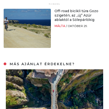
Off-road bicikli túra Gozo
szigetén, az „új” Azúr
ablaktól a Sólepárlókig
MÁLTA
/
OKTÓBER 29.
MÁS AJÁNLAT ÉRDEKELNE?