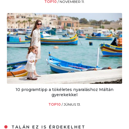
TOP10
/
NOVEMBER 11.
10 programtipp a tökéletes nyaraláshoz Máltán
gyerekekkel
TOP10
/
JÚNIUS 13.
TALÁN EZ IS ÉRDEKELHET