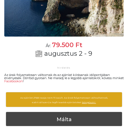
79.500
Ft
Ár:
augusztus 2 - 9
Az árak folyamatosan változnak és az ajánlat kiírásanak időpontjában
érvényesek. Döntsd gyorsan. Ne maradj le a legjobb ajánlatokról, kövess minket
Facebookon
!
Az ajánlat 2768 napja nem frissült. Az árak folyamatosan változhatnak,
ezért célszerű a legfrissebb ajánlatokat
böngészni.
Málta