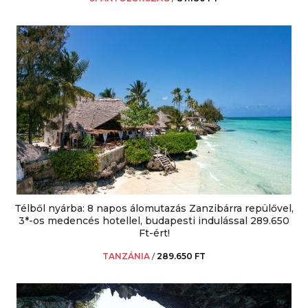
Télből nyárba: 8 napos álomutazás Zanzibárra repülővel,
3*-os medencés hotellel, budapesti indulással 289.650
Ft-ért!
TANZÁNIA
/
289.650 FT