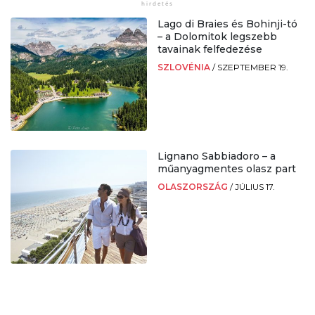
Lago di Braies és Bohinji-tó
– a Dolomitok legszebb
tavainak felfedezése
SZLOVÉNIA
/
SZEPTEMBER 19.
Lignano Sabbiadoro – a
műanyagmentes olasz part
OLASZORSZÁG
/
JÚLIUS 17.