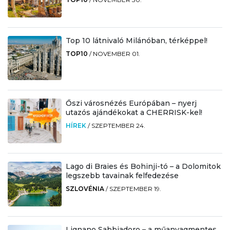
Top 10 látnivaló Milánóban, térképpel!
TOP10
/
NOVEMBER 01.
Őszi városnézés Európában – nyerj
utazós ajándékokat a CHERRISK-kel!
HÍREK
/
SZEPTEMBER 24.
Lago di Braies és Bohinji-tó – a Dolomitok
legszebb tavainak felfedezése
SZLOVÉNIA
/
SZEPTEMBER 19.
Lignano Sabbiadoro – a műanyagmentes