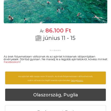
86.100
Ft
Ár:
június 11 - 15
Az árak folyamatosan változnak és az ajánlat kiírásanak időpontjában
érvényesek. Döntsd gyorsan. Ne maradj le a legjobb ajánlatokról, kövess minket
Facebookon
!
Az ajánlat 453 napja nem frissült. Az árak folyamatosan változhatnak,
ezért célszerű a legfrissebb ajánlatokat
böngészni.
Olaszország, Puglia