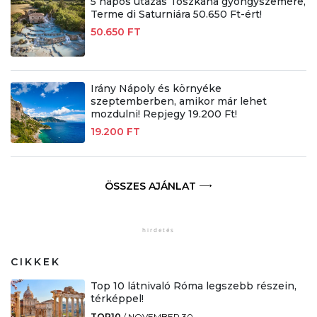
5 napos utazás Toszkána gyöngyszemére,
Terme di Saturniára 50.650 Ft-ért!
50.650 FT
Irány Nápoly és környéke
szeptemberben, amikor már lehet
mozdulni! Repjegy 19.200 Ft!
19.200 FT
ÖSSZES AJÁNLAT
CIKKEK
Top 10 látnivaló Róma legszebb részein,
térképpel!
TOP10
/
NOVEMBER 30.