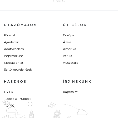
UTAZÓMAJOM
ÚTICÉLOK
Főoldal
Európa
Ajánlatok
Ázsia
Adatvédelem
Amerika
Impresszum
Afrika
Médiaajánlat
Ausztrália
Sajtómegjelenések
HASZNOS
ÍRJ NEKÜNK
GY.I.K.
Kapcsolat
Tippek & Trükkök
TOP10