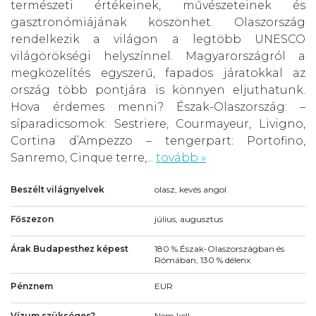
természeti értékeinek, művészeteinek és
gasztronómiájának köszönhet. Olaszország
rendelkezik a világon a legtöbb UNESCO
világörökségi helyszínnel. Magyarországról a
megközelítés egyszerű, fapados járatokkal az
ország több pontjára is könnyen eljuthatunk.
Hova érdemes menni? Észak-Olaszország: –
síparadicsomok: Sestriere, Courmayeur, Livigno,
Cortina d’Ampezzo – tengerpart: Portofino,
Sanremo, Cinque terre,...
tovább »
Beszélt világnyelvek
olasz, kevés angol
Főszezon
július, augusztus
Árak Budapesthez képest
180 % Észak-Olaszországban és
Rómában, 130 % délenx
Pénznem
EUR
Vízum szükséges?
Nem kell