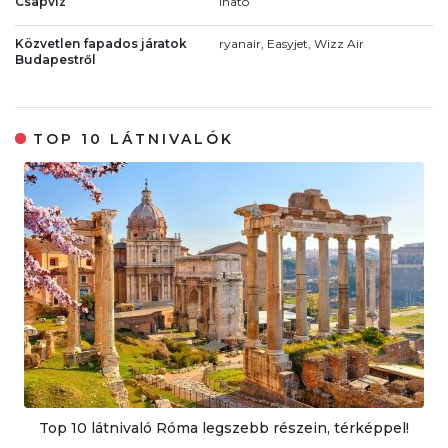
Csapvíz
Iható
Közvetlen fapados járatok
ryanair, Easyjet, Wizz Air
Budapestről
TOP 10 LÁTNIVALÓK
Top 10 látnivaló Róma legszebb részein, térképpel!