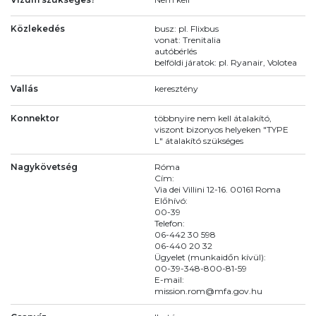
Közlekedés
busz: pl. Flixbus
vonat: Trenitalia
autóbérlés
belföldi járatok: pl. Ryanair, Volotea
Vallás
keresztény
Konnektor
többnyire nem kell átalakító,
viszont bizonyos helyeken "TYPE
L" átalakító szükséges
Nagykövetség
Róma
Cím:
Via dei Villini 12-16. 00161 Roma
Előhívó:
00-39
Telefon:
06-442 30 598
06-440 20 32
Ügyelet (munkaidőn kívül):
00-39-348-800-81-59
E-mail:
mission.rom@mfa.gov.hu