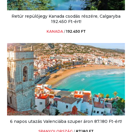
Retúr repülőjegy Kanada csodás részére, Calgaryba
192.450 Ft-ért!
KANADA
/
192.450 FT
6 napos utazás Valenciába szuper áron 87.180 Ft-ért!
SPANYOLORSZÁG
/
87.180 FT