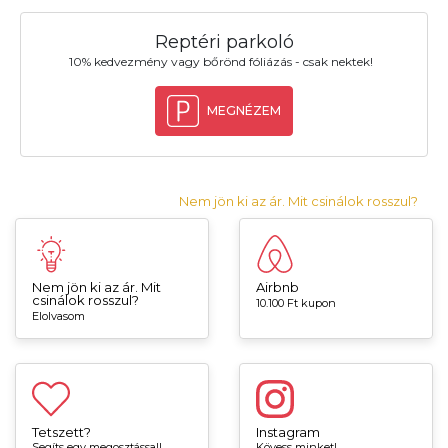
Reptéri parkoló
10% kedvezmény vagy bőrönd fóliázás - csak nektek!
MEGNÉZEM
Nem jön ki az ár. Mit csinálok rosszul?
Nem jön ki az ár. Mit
Airbnb
csinálok rosszul?
10.100 Ft kupon
Elolvasom
Tetszett?
Instagram
Segíts egy megosztással!
Kövess minket!