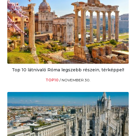
Top 10 látnivaló Róma legszebb részein, térképpel!
TOP10
/
NOVEMBER 30.