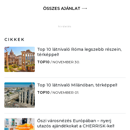
ÖSSZES AJÁNLAT
CIKKEK
Top 10 látnivaló Róma legszebb részein,
térképpel!
TOP10
/
NOVEMBER 30.
Top 10 látnivaló Milánóban, térképpel!
TOP10
/
NOVEMBER 01.
Őszi városnézés Európában – nyerj
utazós ajándékokat a CHERRISK-kel!