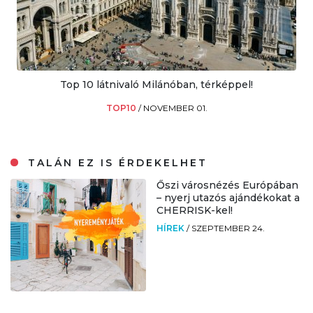
Top 10 látnivaló Milánóban, térképpel!
TOP10
/
NOVEMBER 01.
TALÁN EZ IS ÉRDEKELHET
Őszi városnézés Európában
– nyerj utazós ajándékokat a
CHERRISK-kel!
HÍREK
/
SZEPTEMBER 24.