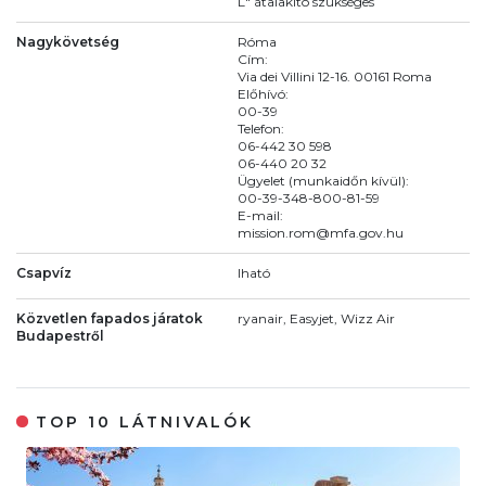
L" átalakító szükséges
Nagykövetség
Róma
Cím:
Via dei Villini 12-16. 00161 Roma
Előhívó:
00-39
Telefon:
06-442 30 598
06-440 20 32
Ügyelet (munkaidőn kívül):
00-39-348-800-81-59
E-mail:
mission.rom@mfa.gov.hu
Csapvíz
Iható
Közvetlen fapados járatok
ryanair, Easyjet, Wizz Air
Budapestről
TOP 10 LÁTNIVALÓK