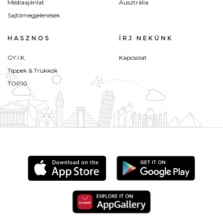
Médiaajánlat
Ausztrália
Sajtómegjelenések
HASZNOS
ÍRJ NEKÜNK
GY.I.K.
Kapcsolat
Tippek & Trükkök
TOP10