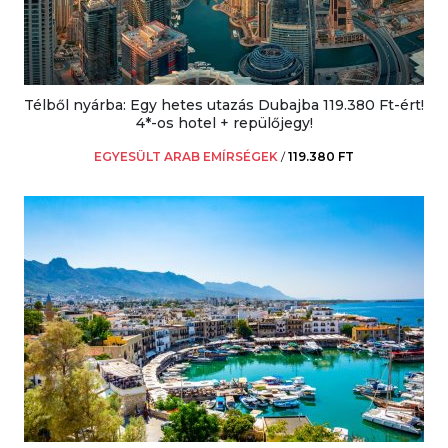
Télből nyárba: Egy hetes utazás Dubajba 119.380 Ft-ért!
4*-os hotel + repülőjegy!
EGYESÜLT ARAB EMÍRSÉGEK
/
119.380 FT