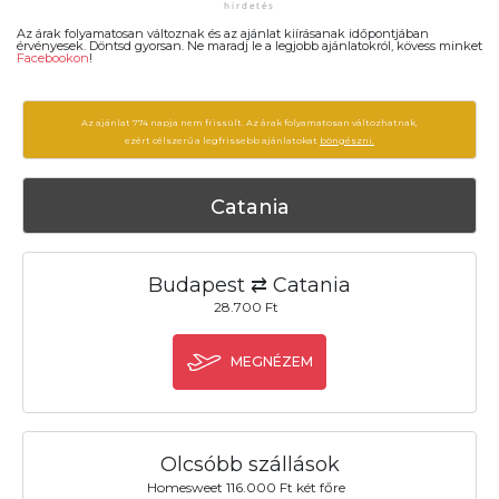
Az árak folyamatosan változnak és az ajánlat kiírásanak időpontjában
érvényesek. Döntsd gyorsan. Ne maradj le a legjobb ajánlatokról, kövess minket
Facebookon
!
Az ajánlat 774 napja nem frissült. Az árak folyamatosan változhatnak,
ezért célszerű a legfrissebb ajánlatokat
böngészni.
Catania
Budapest ⇄ Catania
28.700 Ft
MEGNÉZEM
Olcsóbb szállások
Homesweet 116.000 Ft két főre