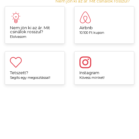
Nem jön ki az ár. Mit csinálok rosszul?
Nem jön ki az ár. Mit
Airbnb
csinálok rosszul?
10.100 Ft kupon
Elolvasom
Tetszett?
Instagram
Segíts egy megosztással!
Kövess minket!