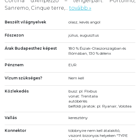
Cortina d’Ampezzo – tengerpart: Portofino,
Sanremo, Cinque terre,...
tovább »
Beszélt világnyelvek
olasz, kevés angol
Főszezon
július, augusztus
Árak Budapesthez képest
180 % Észak-Olaszországban és
Rómában, 130 % délenx
Pénznem
EUR
Vízum szükséges?
Nem kell
Közlekedés
busz: pl. Flixbus
vonat: Trenitalia
autóbérlés
belföldi járatok: pl. Ryanair, Volotea
Vallás
keresztény
Konnektor
többnyire nem kell átalakító,
viszont bizonyos helyeken "TYPE