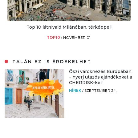
Top 10 látnivaló Milánóban, térképpel!
TOP10
/
NOVEMBER 01.
TALÁN EZ IS ÉRDEKELHET
Őszi városnézés Európában
– nyerj utazós ajándékokat a
CHERRISK-kel!
HÍREK
/
SZEPTEMBER 24.