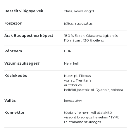
Beszélt világnyelvek
olasz, kevés angol
Főszezon
július, augusztus
Árak Budapesthez képest
180 % Észak-Olaszországban és
Rómában, 130 % délenx
Pénznem
EUR
Vízum szükséges?
Nem kell
Közlekedés
busz: pl. Flixbus
vonat: Trenitalia
autóbérlés
belföldi járatok: pl. Ryanair, Volotea
Vallás
keresztény
Konnektor
többnyire nem kell átalakító,
viszont bizonyos helyeken "TYPE
L" átalakító szükséges