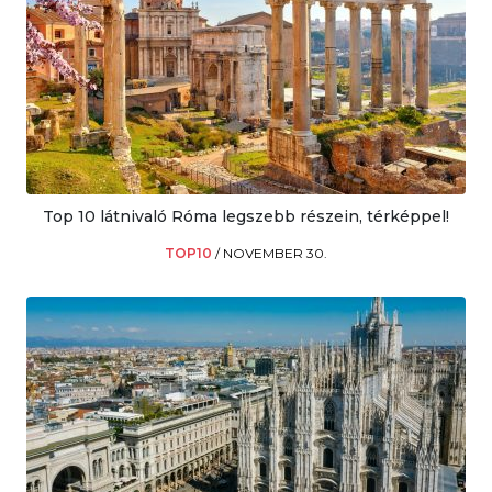
Top 10 látnivaló Róma legszebb részein, térképpel!
TOP10
/
NOVEMBER 30.