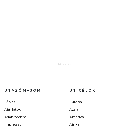
UTAZÓMAJOM
ÚTICÉLOK
Főoldal
Európa
Ajánlatok
Ázsia
Adatvédelem
Amerika
Impresszum
Afrika