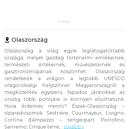
Olaszország
Olaszország a világ egyik leglátogatottabb
országa, melyet gazdag történelmi emlékeinek,
természeti értékeinek, művészeteinek és
gasztronómiájának köszönhet. Olaszország
rendelkezik a világon a legtöbb UNESCO
világörökségi helyszínnel. Magyarországról a
megközelítés egyszerű, fapados járatokkal az
ország több pontjára is könnyen eljuthatunk.
Hova érdemes menni? Észak-Olaszország: –
síparadicsomok: Sestriere, Courmayeur, Livigno,
Cortina d’Ampezzo – tengerpart: Portofino,
Sanremo, Cinque terre,...
tovább »