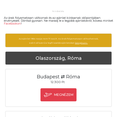
Az árak folyamatosan változnak és az ajánlat kiírásanak időpontjában
érvényesek. Döntsd gyorsan. Ne maradj le a legjobb ajánlatokról, kövess minket
Facebookon
!
Az ajánlat 1954 napja nem frissült. Az árak folyamatosan változhatnak,
ezért célszerű a legfrissebb ajánlatokat
böngészni.
Olaszország, Róma
Budapest ⇄ Róma
12.300 Ft
MEGNÉZEM