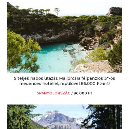
5 teljes napos utazás Mallorcára félpanziós 3*-os
medencés hotellel, repülővel 86.000 Ft-ért!
SPANYOLORSZÁG
/
86.000 FT