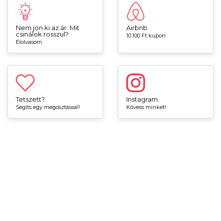
Nem jön ki az ár. Mit
Airbnb
csinálok rosszul?
10.100 Ft kupon
Elolvasom
Tetszett?
Instagram
Segíts egy megosztással!
Kövess minket!