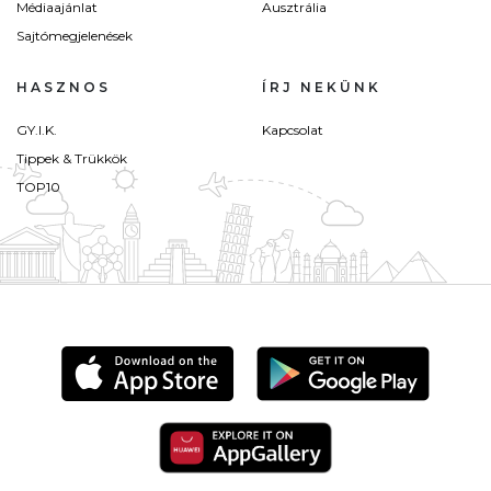
Médiaajánlat
Ausztrália
Sajtómegjelenések
HASZNOS
ÍRJ NEKÜNK
GY.I.K.
Kapcsolat
Tippek & Trükkök
TOP10