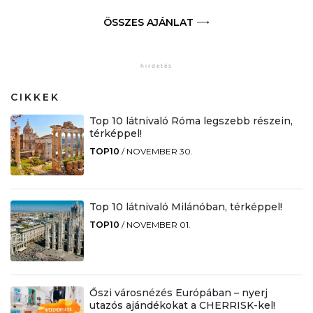
ÖSSZES AJÁNLAT
CIKKEK
Top 10 látnivaló Róma legszebb részein,
térképpel!
TOP10
/
NOVEMBER 30.
Top 10 látnivaló Milánóban, térképpel!
TOP10
/
NOVEMBER 01.
Őszi városnézés Európában – nyerj
utazós ajándékokat a CHERRISK-kel!