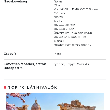
Nagykövetség
Róma
Cím:
Via dei Villini 12-16. 00161 Roma
Előhívó:
00-39
Telefon:
06-442 30 598
06-440 20 32
Ügyelet (munkaidőn kívül):
00-39-348-800-81-59
E-mail:
mission.rom@mfa.gov.hu
Csapvíz
Iható
Közvetlen fapados járatok
ryanair, Easyjet, Wizz Air
Budapestről
TOP 10 LÁTNIVALÓK