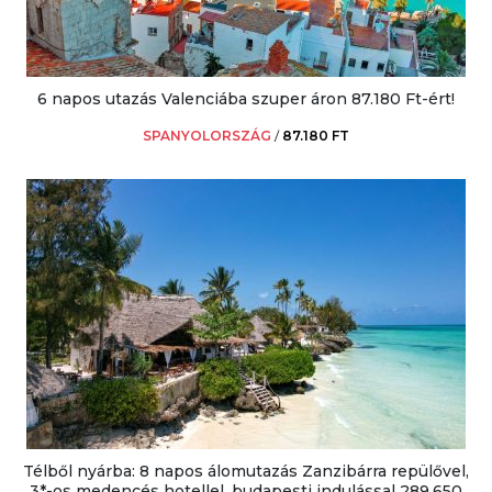
6 napos utazás Valenciába szuper áron 87.180 Ft-ért!
SPANYOLORSZÁG
/
87.180 FT
Télből nyárba: 8 napos álomutazás Zanzibárra repülővel,
3*-os medencés hotellel, budapesti indulással 289.650