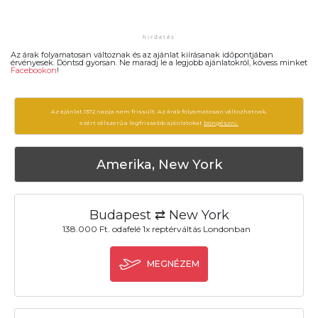
Az árak folyamatosan változnak és az ajánlat kiírásanak időpontjában
érvényesek. Döntsd gyorsan. Ne maradj le a legjobb ajánlatokról, kövess minket
Facebookon
!
Az ajánlat 1372 napja nem frissült. Az árak folyamatosan változhatnak,
ezért célszerű a legfrissebb ajánlatokat
böngészni.
Amerika, New York
Budapest ⇄ New York
138.000 Ft. odafelé 1x reptérváltás Londonban
MEGNÉZEM