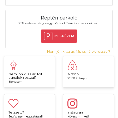
Reptéri parkoló
10% kedvezmény vagy bőrönd fóliázás - csak nektek!
MEGNÉZEM
Nem jön ki az ár. Mit csinálok rosszul?
Nem jön ki az ár. Mit
Airbnb
csinálok rosszul?
10.100 Ft kupon
Elolvasom
Tetszett?
Instagram
Segíts egy megosztással!
Kövess minket!