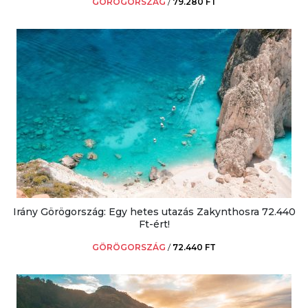
GÖRÖGORSZÁG
/
79.280 FT
Irány Görögország: Egy hetes utazás Zakynthosra 72.440
Ft-ért!
GÖRÖGORSZÁG
/
72.440 FT