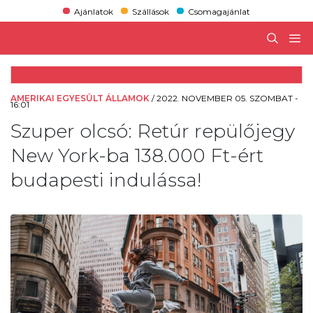
Ajánlatok
Szállások
Csomagajánlat
AMERIKAI EGYESÜLT ÁLLAMOK
/
2022. NOVEMBER 05. SZOMBAT -
16:01
Szuper olcsó: Retúr repülőjegy
New York-ba 138.000 Ft-ért
budapesti indulássa!