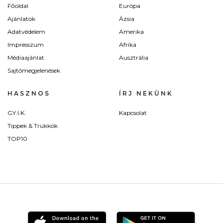
Főoldal
Európa
Ajánlatok
Ázsia
Adatvédelem
Amerika
Impresszum
Afrika
Médiaajánlat
Ausztrália
Sajtómegjelenések
HASZNOS
ÍRJ NEKÜNK
GY.I.K.
Kapcsolat
Tippek & Trükkök
TOP10