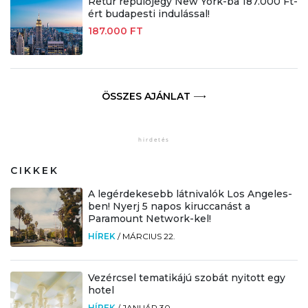
Retúr repülőjegy New York-ba 187.000 Ft-
ért budapesti indulással!
187.000 FT
ÖSSZES AJÁNLAT
CIKKEK
A legérdekesebb látnivalók Los Angeles-
ben! Nyerj 5 napos kiruccanást a
Paramount Network-kel!
HÍREK
/
MÁRCIUS 22.
Vezércsel tematikájú szobát nyitott egy
hotel
HÍREK
/
JANUÁR 30.