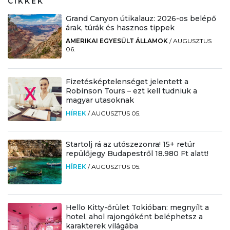
CIKKEK
Grand Canyon útikalauz: 2026-os belépő
árak, túrák és hasznos tippek
AMERIKAI EGYESÜLT ÁLLAMOK
/
AUGUSZTUS
06.
Fizetésképtelenséget jelentett a
Robinson Tours – ezt kell tudniuk a
magyar utasoknak
HÍREK
/
AUGUSZTUS 05.
Startolj rá az utószezonra! 15+ retúr
repülőjegy Budapestről 18.980 Ft alatt!
HÍREK
/
AUGUSZTUS 05.
Hello Kitty-őrület Tokióban: megnyílt a
hotel, ahol rajongóként beléphetsz a
karakterek világába