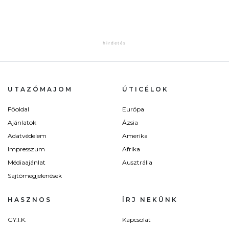
UTAZÓMAJOM
ÚTICÉLOK
Főoldal
Európa
Ajánlatok
Ázsia
Adatvédelem
Amerika
Impresszum
Afrika
Médiaajánlat
Ausztrália
Sajtómegjelenések
HASZNOS
ÍRJ NEKÜNK
GY.I.K.
Kapcsolat