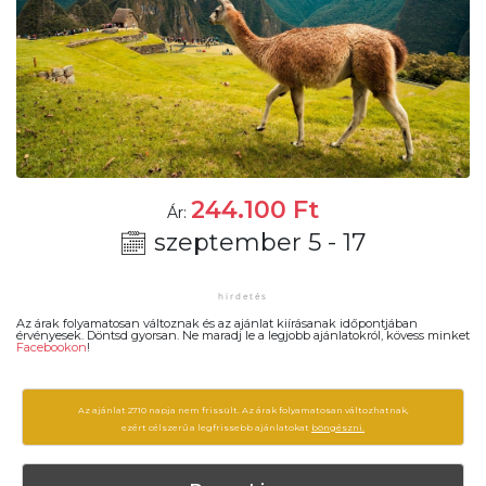
244.100
Ft
Ár:
szeptember 5 - 17
Az árak folyamatosan változnak és az ajánlat kiírásanak időpontjában
érvényesek. Döntsd gyorsan. Ne maradj le a legjobb ajánlatokról, kövess minket
Facebookon
!
Az ajánlat 2710 napja nem frissült. Az árak folyamatosan változhatnak,
ezért célszerű a legfrissebb ajánlatokat
böngészni.