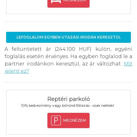
LEFOGLALOM EGYBEN UTAZÁSI IRODÁN KERESZTÜL
A feltüntetett ár (244.100 HUF) külön, egyéni
foglalás esetén érvényes. Ha egyben foglalod le a
partner irodánkon keresztül, az ár változhat.
Mit
jelent ez?
Reptéri parkoló
10% kedvezmény vagy bőrönd fóliázás - csak nektek!
MEGNÉZEM