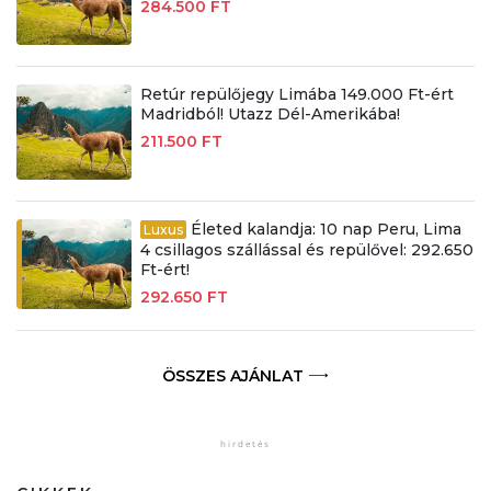
284.500 FT
Retúr repülőjegy Limába 149.000 Ft-ért
Madridból! Utazz Dél-Amerikába!
211.500 FT
Életed kalandja: 10 nap Peru, Lima
Luxus
4 csillagos szállással és repülővel: 292.650
Ft-ért!
292.650 FT
ÖSSZES AJÁNLAT