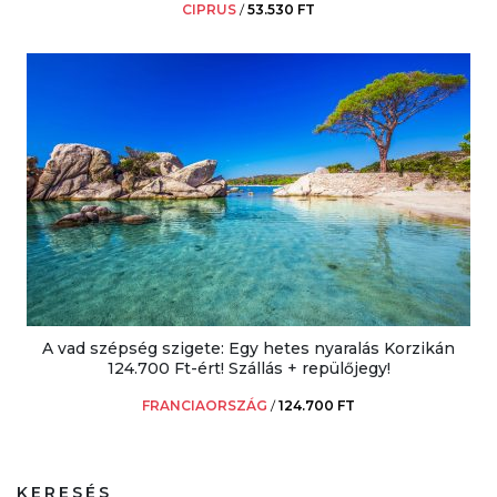
CIPRUS
/
53.530 FT
A vad szépség szigete: Egy hetes nyaralás Korzikán
124.700 Ft-ért! Szállás + repülőjegy!
FRANCIAORSZÁG
/
124.700 FT
KERESÉS