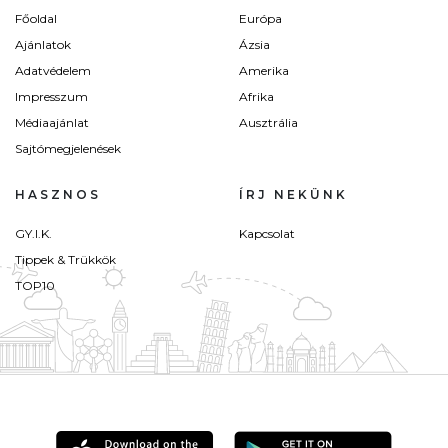
Főoldal
Európa
Ajánlatok
Ázsia
Adatvédelem
Amerika
Impresszum
Afrika
Médiaajánlat
Ausztrália
Sajtómegjelenések
HASZNOS
ÍRJ NEKÜNK
GY.I.K.
Kapcsolat
Tippek & Trükkök
TOP10