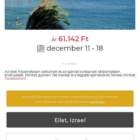
61.142
Ft
Ár:
december 11 - 18
Az árak folyamatosan változnak és az ajánlat kiírásanak időpontjában
érvényesek. Döntsd gyorsan. Ne maradj le a legjobb ajánlatokról, kövess minket
Facebookon
!
Az ajánlat 2639 napja nem frissült. Az árak folyamatosan változhatnak,
ezért célszerű a legfrissebb ajánlatokat
böngészni.
Eilat, Izrael