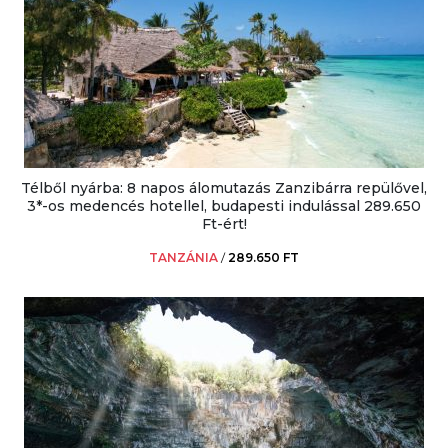
Télből nyárba: 8 napos álomutazás Zanzibárra repülővel,
3*-os medencés hotellel, budapesti indulással 289.650
Ft-ért!
TANZÁNIA
/
289.650 FT