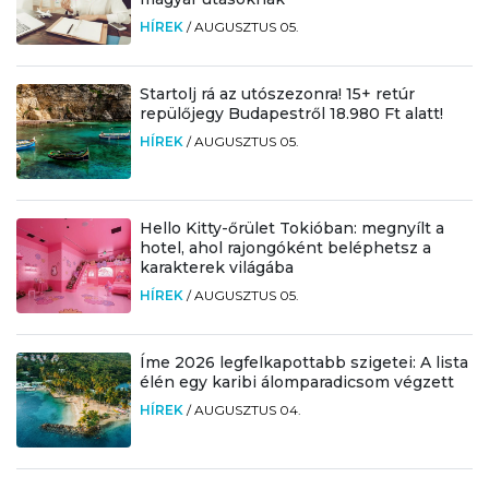
HÍREK
/
AUGUSZTUS 05.
Startolj rá az utószezonra! 15+ retúr
repülőjegy Budapestről 18.980 Ft alatt!
HÍREK
/
AUGUSZTUS 05.
Hello Kitty-őrület Tokióban: megnyílt a
hotel, ahol rajongóként beléphetsz a
karakterek világába
HÍREK
/
AUGUSZTUS 05.
Íme 2026 legfelkapottabb szigetei: A lista
élén egy karibi álomparadicsom végzett
HÍREK
/
AUGUSZTUS 04.