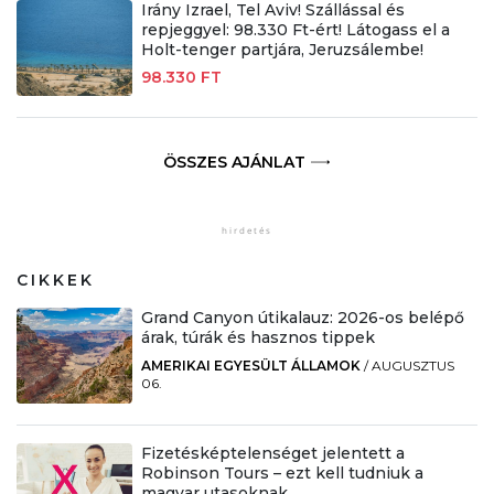
Irány Izrael, Tel Aviv! Szállással és
repjeggyel: 98.330 Ft-ért! Látogass el a
Holt-tenger partjára, Jeruzsálembe!
98.330 FT
ÖSSZES AJÁNLAT
CIKKEK
Grand Canyon útikalauz: 2026-os belépő
árak, túrák és hasznos tippek
AMERIKAI EGYESÜLT ÁLLAMOK
/
AUGUSZTUS
06.
Fizetésképtelenséget jelentett a
Robinson Tours – ezt kell tudniuk a
magyar utasoknak