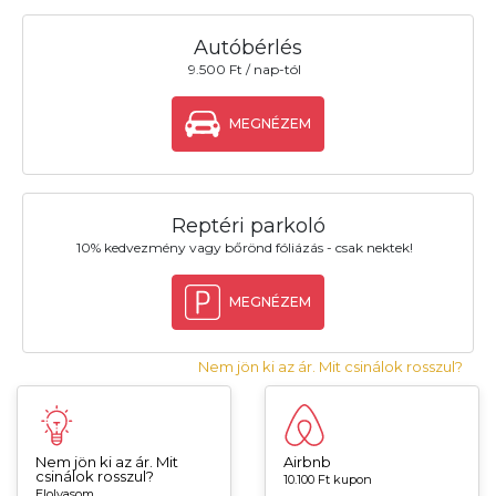
Autóbérlés
9.500 Ft / nap-tól
MEGNÉZEM
Reptéri parkoló
10% kedvezmény vagy bőrönd fóliázás - csak nektek!
MEGNÉZEM
Nem jön ki az ár. Mit csinálok rosszul?
Nem jön ki az ár. Mit
Airbnb
csinálok rosszul?
10.100 Ft kupon
Elolvasom