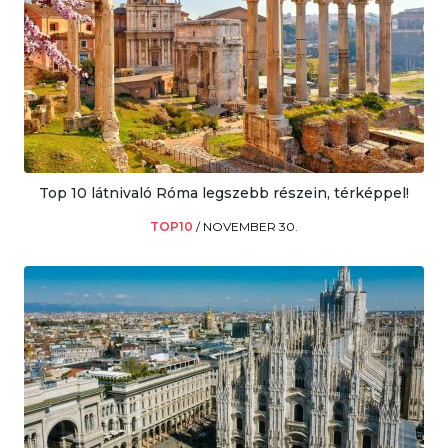
Top 10 látnivaló Róma legszebb részein, térképpel!
TOP10
/
NOVEMBER 30.