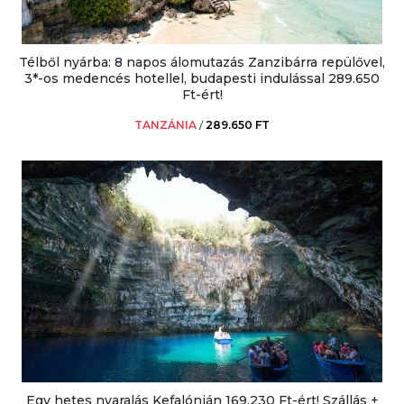
Télből nyárba: 8 napos álomutazás Zanzibárra repülővel,
3*-os medencés hotellel, budapesti indulással 289.650
Ft-ért!
TANZÁNIA
/
289.650 FT
Egy hetes nyaralás Kefalónián 169.230 Ft-ért! Szállás +