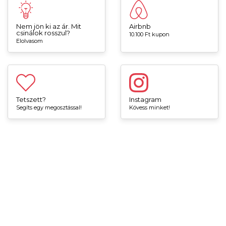
Nem jön ki az ár. Mit
Airbnb
csinálok rosszul?
10.100 Ft kupon
Elolvasom
Tetszett?
Instagram
Segíts egy megosztással!
Kövess minket!