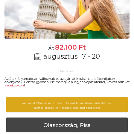
82.100
Ft
Ár:
augusztus 17 - 20
Az árak folyamatosan változnak és az ajánlat kiírásanak időpontjában
érvényesek. Döntsd gyorsan. Ne maradj le a legjobb ajánlatokról, kövess minket
Facebookon
!
Az ajánlat 413 napja nem frissült. Az árak folyamatosan változhatnak,
ezért célszerű a legfrissebb ajánlatokat
böngészni.
Olaszország, Pisa