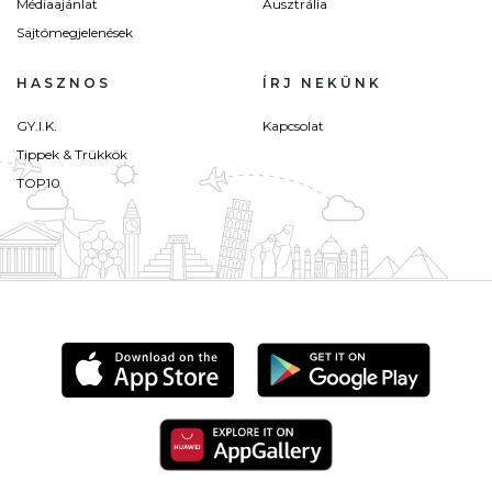
Médiaajánlat
Ausztrália
Sajtómegjelenések
HASZNOS
ÍRJ NEKÜNK
GY.I.K.
Kapcsolat
Tippek & Trükkök
TOP10