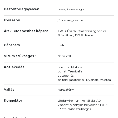
Beszélt világnyelvek
olasz, kevés angol
Főszezon
július, augusztus
Árak Budapesthez képest
180 % Észak-Olaszországban és
Rómában, 130 % délenx
Pénznem
EUR
Vízum szükséges?
Nem kell
Közlekedés
busz: pl. Flixbus
vonat: Trenitalia
autóbérlés
belföldi járatok: pl. Ryanair, Volotea
Vallás
keresztény
Konnektor
többnyire nem kell átalakító,
viszont bizonyos helyeken "TYPE
L" átalakító szükséges