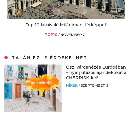
Top 10 látnivaló Milánóban, térképpel!
TOP10
/
NOVEMBER 01.
TALÁN EZ IS ÉRDEKELHET
Őszi városnézés Európában
– nyerj utazós ajándékokat a
CHERRISK-kel!
HÍREK
/
SZEPTEMBER 24.