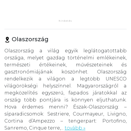
Olaszország
Olaszország a világ egyik leglátogatottabb
országa, melyet gazdag történelmi emlékeinek,
természeti értékeinek, művészeteinek és
gasztronómiájának köszönhet. Olaszország
rendelkezik a világon a legtöbb UNESCO
világörökségi helyszínnel. Magyarországról a
megközelítés egyszerű, fapados járatokkal az
ország több pontjára is könnyen eljuthatunk.
Hova érdemes menni? Észak-Olaszország: –
síparadicsomok: Sestriere, Courmayeur, Livigno,
Cortina d’Ampezzo – tengerpart: Portofino,
Sanremo, Cinque terre,...
tovább »