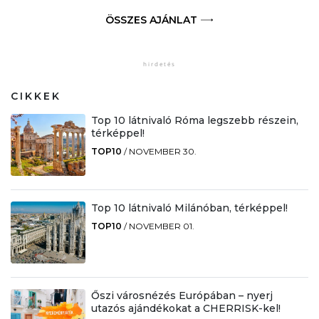
ÖSSZES AJÁNLAT
CIKKEK
Top 10 látnivaló Róma legszebb részein,
térképpel!
TOP10
/
NOVEMBER 30.
Top 10 látnivaló Milánóban, térképpel!
TOP10
/
NOVEMBER 01.
Őszi városnézés Európában – nyerj
utazós ajándékokat a CHERRISK-kel!