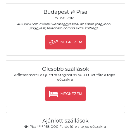
Budapest ⇄ Pisa
37.350 Ft/fő
40x30x20 cm méretű kézipoggyásszal az árban (nagyobb
poggyász, feladható bőrönd extra költség)
MEGNÉZEM
Olcsóbb szállások
Affittacamere Le Quattro Stagioni 89.500 Ft két főre a teljes
időszakra
MEGNÉZEM
Ajánlott szállások
NH Pisa **** 168.000 Ft két főre a teljes időszakra