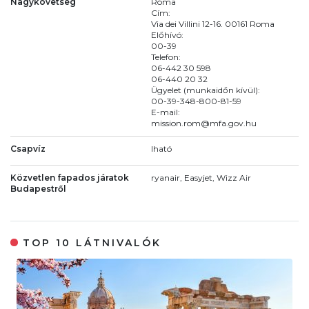
Nagykövetség
Róma
Cím:
Via dei Villini 12-16. 00161 Roma
Előhívó:
00-39
Telefon:
06-442 30 598
06-440 20 32
Ügyelet (munkaidőn kívül):
00-39-348-800-81-59
E-mail:
mission.rom@mfa.gov.hu
Csapvíz
Iható
Közvetlen fapados járatok
ryanair, Easyjet, Wizz Air
Budapestről
TOP 10 LÁTNIVALÓK