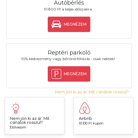
Autóbérlés
91.800 Ft a teljes időszakra
MEGNÉZEM
Reptéri parkoló
10% kedvezmény vagy bőrönd fóliázás - csak nektek!
MEGNÉZEM
Nem jön ki az ár. Mit csinálok rosszul?
Nem jön ki az ár. Mit
Airbnb
csinálok rosszul?
10.100 Ft kupon
Elolvasom