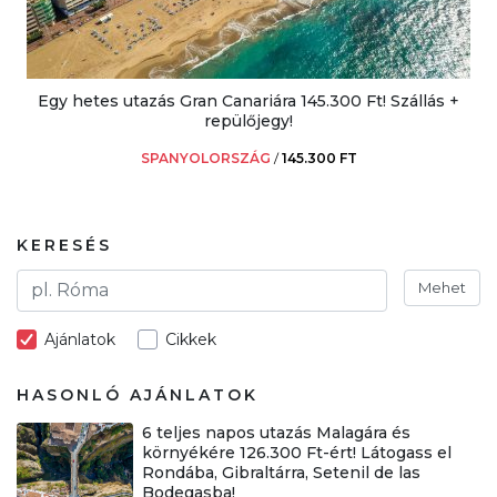
Egy hetes utazás Gran Canariára 145.300 Ft! Szállás +
repülőjegy!
SPANYOLORSZÁG
/
145.300 FT
KERESÉS
Mehet
Ajánlatok
Cikkek
HASONLÓ AJÁNLATOK
6 teljes napos utazás Malagára és
környékére 126.300 Ft-ért! Látogass el
Rondába, Gibraltárra, Setenil de las
Bodegasba!