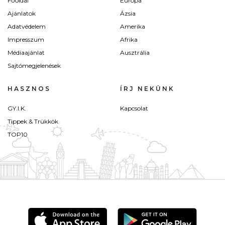
Főoldal
Európa
Ajánlatok
Ázsia
Adatvédelem
Amerika
Impresszum
Afrika
Médiaajánlat
Ausztrália
Sajtómegjelenések
HASZNOS
ÍRJ NEKÜNK
GY.I.K.
Kapcsolat
Tippek & Trükkök
TOP10