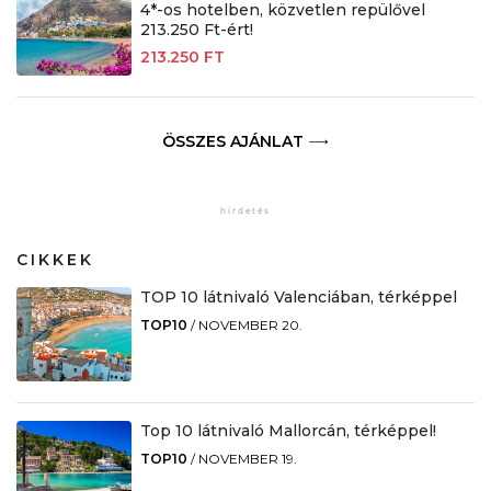
4*-os hotelben, közvetlen repülővel
213.250 Ft-ért!
213.250 FT
ÖSSZES AJÁNLAT
CIKKEK
TOP 10 látnivaló Valenciában, térképpel
TOP10
/
NOVEMBER 20.
Top 10 látnivaló Mallorcán, térképpel!
TOP10
/
NOVEMBER 19.