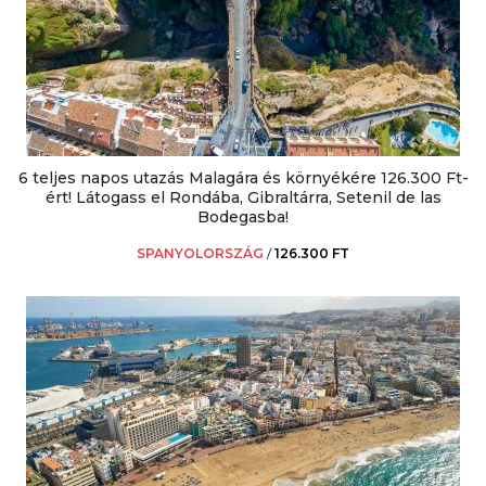
6 teljes napos utazás Malagára és környékére 126.300 Ft-
ért! Látogass el Rondába, Gibraltárra, Setenil de las
Bodegasba!
SPANYOLORSZÁG
/
126.300 FT