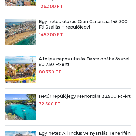
126.300 FT
Egy hetes utazás Gran Canariára 145.300
Ft! Szállás + repülőjegy!
145.300 FT
4 teljes napos utazás Barcelonába ősszel
80.730 Ft-ért!
80.730 FT
Retúr repülőjegy Menorcára 32.500 Ft-ért!
32.500 FT
Egy hetes All Inclusive nyaralás Tenerifén