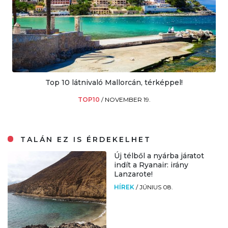
Top 10 látnivaló Mallorcán, térképpel!
TOP10
/
NOVEMBER 19.
TALÁN EZ IS ÉRDEKELHET
Új télből a nyárba járatot
indít a Ryanair: irány
Lanzarote!
HÍREK
/
JÚNIUS 08.