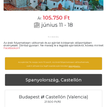
105.750
Ft
Ár:
június 11 - 18
Az árak folyamatosan változnak és az ajánlat kiírásanak időpontjában
érvényesek. Döntsd gyorsan. Ne maradj le a legjobb ajánlatokról, kövess minket
Facebookon
!
Az ajánlat 74 napja nem frissült. Az árak folyamatosan változhatnak,
ezért célszerű a legfrissebb ajánlatokat
böngészni.
Spanyolország, Castellón
Budapest ⇄ Castellón (Valencia)
21.500 Ft/fő