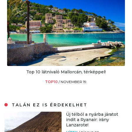
Top 10 látnivaló Mallorcán, térképpel!
TOP10
/
NOVEMBER 19.
TALÁN EZ IS ÉRDEKELHET
Új télből a nyárba járatot
indít a Ryanair: irány
Lanzarote!