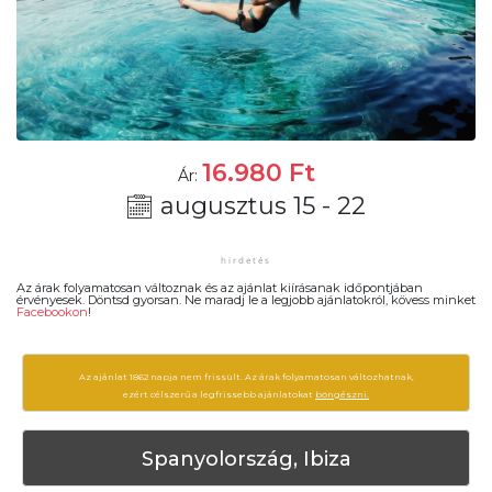
16.980
Ft
Ár:
augusztus 15 - 22
Az árak folyamatosan változnak és az ajánlat kiírásanak időpontjában
érvényesek. Döntsd gyorsan. Ne maradj le a legjobb ajánlatokról, kövess minket
Facebookon
!
Az ajánlat 1862 napja nem frissült. Az árak folyamatosan változhatnak,
ezért célszerű a legfrissebb ajánlatokat
böngészni.
Spanyolország, Ibiza