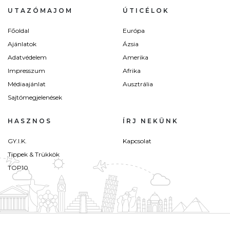
UTAZÓMAJOM
ÚTICÉLOK
Főoldal
Európa
Ajánlatok
Ázsia
Adatvédelem
Amerika
Impresszum
Afrika
Médiaajánlat
Ausztrália
Sajtómegjelenések
HASZNOS
ÍRJ NEKÜNK
GY.I.K.
Kapcsolat
Tippek & Trükkök
TOP10