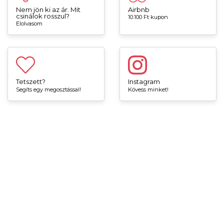
Nem jön ki az ár. Mit
Airbnb
csinálok rosszul?
10.100 Ft kupon
Elolvasom
Tetszett?
Instagram
Segíts egy megosztással!
Kövess minket!