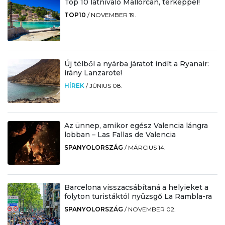
Top 10 látnivaló Mallorcán, térképpel!
TOP10
/
NOVEMBER 19.
Új télből a nyárba járatot indít a Ryanair:
irány Lanzarote!
HÍREK
/
JÚNIUS 08.
Az ünnep, amikor egész Valencia lángra
lobban – Las Fallas de Valencia
SPANYOLORSZÁG
/
MÁRCIUS 14.
Barcelona visszacsábítaná a helyieket a
folyton turistáktól nyüzsgő La Rambla-ra
SPANYOLORSZÁG
/
NOVEMBER 02.