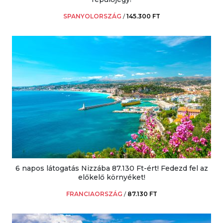
SPANYOLORSZÁG
/
145.300 FT
6 napos látogatás Nizzába 87.130 Ft-ért! Fedezd fel az
előkelő környéket!
FRANCIAORSZÁG
/
87.130 FT