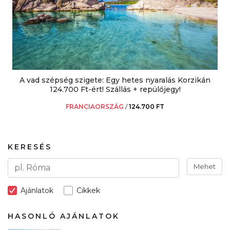
A vad szépség szigete: Egy hetes nyaralás Korzikán
124.700 Ft-ért! Szállás + repülőjegy!
FRANCIAORSZÁG
/
124.700 FT
KERESÉS
Mehet
Ajánlatok
Cikkek
HASONLÓ AJÁNLATOK