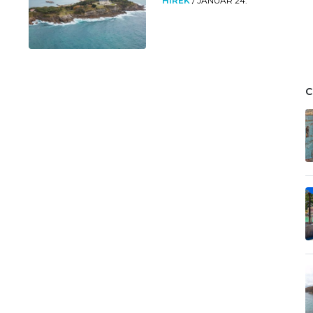
HÍREK
/
JANUÁR 24.