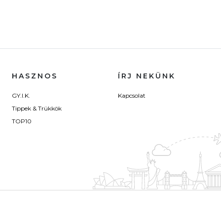
HASZNOS
ÍRJ NEKÜNK
GY.I.K.
Kapcsolat
Tippek & Trükkök
TOP10