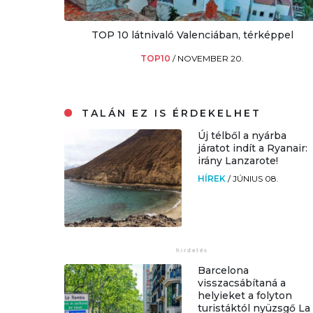
TOP 10 látnivaló Valenciában, térképpel
TOP10
/
NOVEMBER 20.
TALÁN EZ IS ÉRDEKELHET
Új télből a nyárba
járatot indít a Ryanair:
irány Lanzarote!
HÍREK
/
JÚNIUS 08.
Barcelona
visszacsábítaná a
helyieket a folyton
turistáktól nyüzsgő La