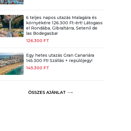
6 teljes napos utazás Malagára és
környékére 126.300 Ft-ért! Látogass
el Rondába, Gibraltárra, Setenil de
las Bodegasba!
126.300 FT
Egy hetes utazás Gran Canariára
145.300 Ft! Szállás + repülőjegy!
145.300 FT
ÖSSZES AJÁNLAT