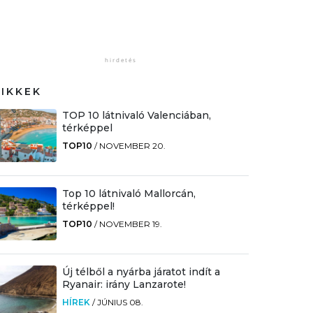
CIKKEK
TOP 10 látnivaló Valenciában,
térképpel
TOP10
/
NOVEMBER 20.
Top 10 látnivaló Mallorcán,
térképpel!
TOP10
/
NOVEMBER 19.
Új télből a nyárba járatot indít a
Ryanair: irány Lanzarote!
HÍREK
/
JÚNIUS 08.