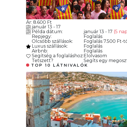
Ár:
8.600
Ft
január 13 - 17
Példa dátum:
január 13 - 17
(5 na
Repjegy:
Foglalás
Olcsóbb szállások:
Foglalás
7.500 Ft-t
Luxus szállások:
Foglalás
Airbnb:
Foglalás
Segítség a foglaláshoz:
Elolvasom
Tetszett?
Segíts egy megoszt
TOP 10 LÁTNIVALÓK