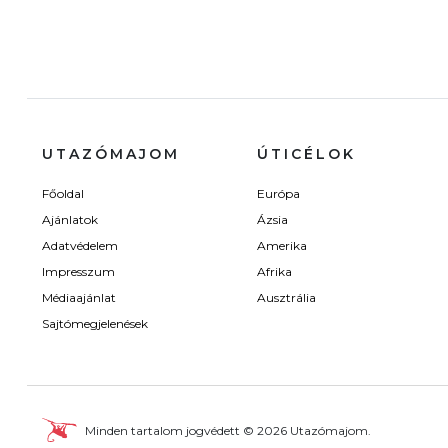
UTAZÓMAJOM
ÚTICÉLOK
Főoldal
Európa
Ajánlatok
Ázsia
Adatvédelem
Amerika
Impresszum
Afrika
Médiaajánlat
Ausztrália
Sajtómegjelenések
Minden tartalom jogvédett © 2026 Utazómajom.