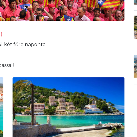
p)
ól két főre naponta
ással!