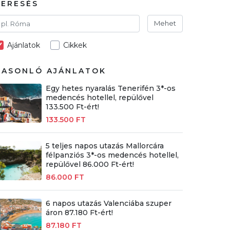
KERESÉS
Mehet
Ajánlatok
Cikkek
HASONLÓ AJÁNLATOK
Egy hetes nyaralás Tenerifén 3*-os
medencés hotellel, repülővel
133.500 Ft-ért!
133.500 FT
5 teljes napos utazás Mallorcára
félpanziós 3*-os medencés hotellel,
repülővel 86.000 Ft-ért!
86.000 FT
6 napos utazás Valenciába szuper
áron 87.180 Ft-ért!
87.180 FT