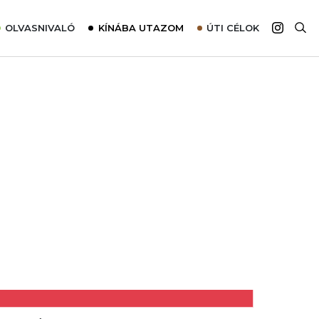
OLVASNIVALÓ
KÍNÁBA UTAZOM
ÚTI CÉLOK
Top 10 látnivalók térképpel
Európa
Tudnivalók az ajánlatok lefoglalásához
Ázsia
Tippek & Trükkök
Amerika
Utazómajom – CitySIM kártya a világutazóknak
Afrika
Interjú
Ausztrália
Élménybeszámolók
Szállodalátogatás
Sajtómegjelenések