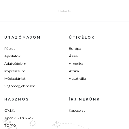
UTAZÓMAJOM
ÚTICÉLOK
Főoldal
Európa
Ajánlatok
Ázsia
Adatvédelem
Amerika
Impresszum
Afrika
Médiaajánlat
Ausztrália
Sajtómegjelenések
HASZNOS
ÍRJ NEKÜNK
GY.I.K.
Kapcsolat
Tippek & Trükkök
TOP10