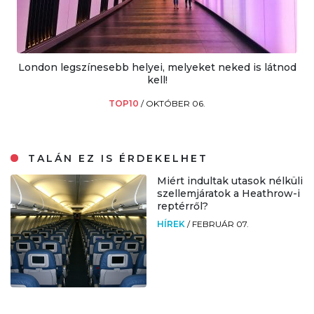
London legszínesebb helyei, melyeket neked is látnod
kell!
TOP10
/
OKTÓBER 06.
TALÁN EZ IS ÉRDEKELHET
Miért indultak utasok nélküli
szellemjáratok a Heathrow-i
reptérről?
HÍREK
/
FEBRUÁR 07.