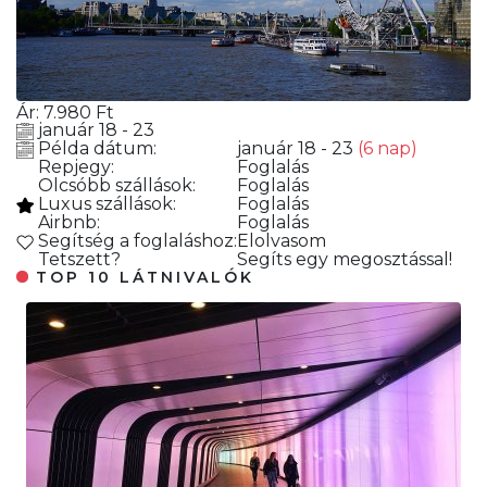
Ár:
7.980
Ft
január 18 - 23
Példa dátum:
január 18 - 23
(6 nap)
Repjegy:
Foglalás
Olcsóbb szállások:
Foglalás
Luxus szállások:
Foglalás
Airbnb:
Foglalás
Segítség a foglaláshoz:
Elolvasom
Tetszett?
Segíts egy megosztással!
TOP 10 LÁTNIVALÓK