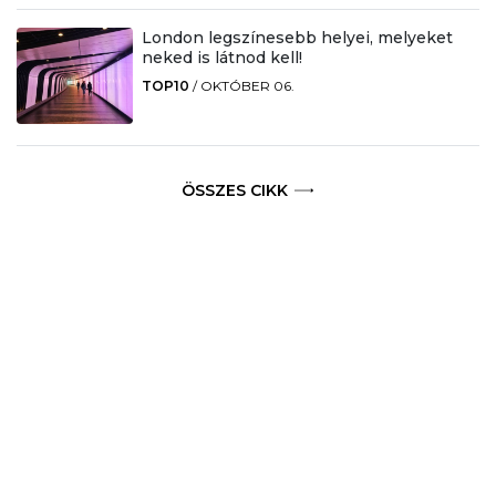
London legszínesebb helyei, melyeket
neked is látnod kell!
TOP10
/
OKTÓBER 06.
ÖSSZES CIKK