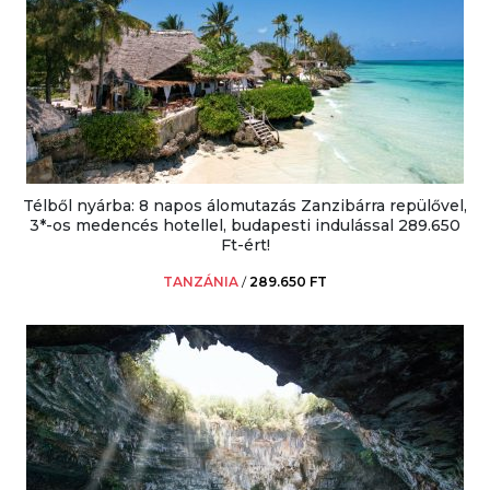
Télből nyárba: 8 napos álomutazás Zanzibárra repülővel,
3*-os medencés hotellel, budapesti indulással 289.650
Ft-ért!
TANZÁNIA
/
289.650 FT