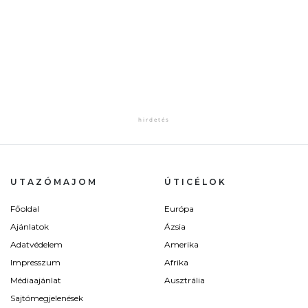
UTAZÓMAJOM
ÚTICÉLOK
Főoldal
Európa
Ajánlatok
Ázsia
Adatvédelem
Amerika
Impresszum
Afrika
Médiaajánlat
Ausztrália
Sajtómegjelenések