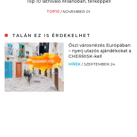
Top 10 látnivaló Milánóban, térképpel!
TOP10
/
NOVEMBER 01.
TALÁN EZ IS ÉRDEKELHET
Őszi városnézés Európában
– nyerj utazós ajándékokat a
CHERRISK-kel!
HÍREK
/
SZEPTEMBER 24.