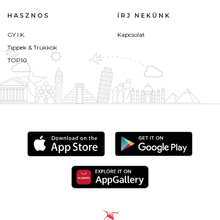
HASZNOS
ÍRJ NEKÜNK
GY.I.K.
Kapcsolat
Tippek & Trükkök
TOP10