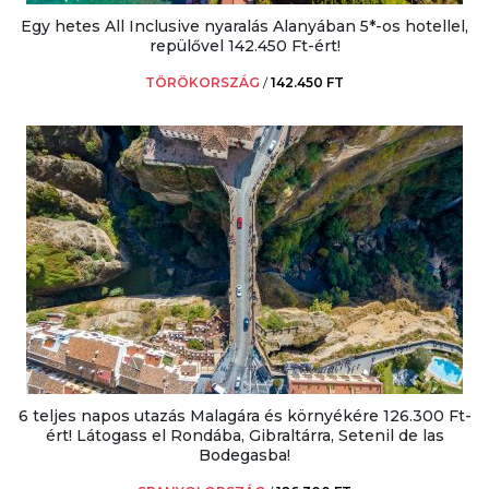
Egy hetes All Inclusive nyaralás Alanyában 5*-os hotellel,
repülővel 142.450 Ft-ért!
TÖRÖKORSZÁG
/
142.450 FT
6 teljes napos utazás Malagára és környékére 126.300 Ft-
ért! Látogass el Rondába, Gibraltárra, Setenil de las
Bodegasba!