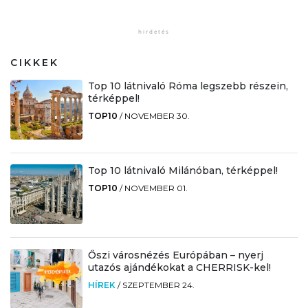
CIKKEK
Top 10 látnivaló Róma legszebb részein,
térképpel!
TOP10
/
NOVEMBER 30.
Top 10 látnivaló Milánóban, térképpel!
TOP10
/
NOVEMBER 01.
Őszi városnézés Európában – nyerj
utazós ajándékokat a CHERRISK-kel!
HÍREK
/
SZEPTEMBER 24.