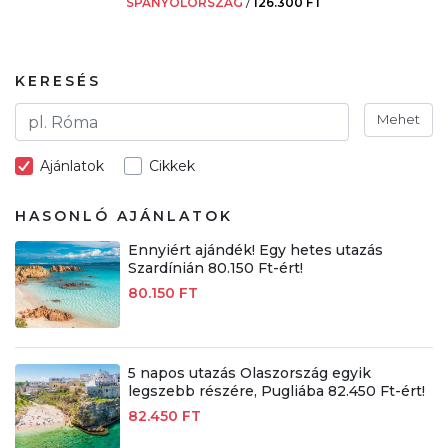
SPANYOLORSZÁG
/
126.300 FT
KERESÉS
Mehet
Ajánlatok
Cikkek
HASONLÓ AJÁNLATOK
Ennyiért ajándék! Egy hetes utazás
Szardínián 80.150 Ft-ért!
80.150 FT
5 napos utazás Olaszország egyik
legszebb részére, Pugliába 82.450 Ft-ért!
82.450 FT