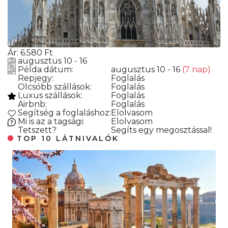
Ár:
6.580
Ft
augusztus 10 - 16
Példa dátum:
augusztus 10 - 16
(7 nap)
Repjegy:
Foglalás
Olcsóbb szállások:
Foglalás
Luxus szállások:
Foglalás
Airbnb:
Foglalás
Segítség a foglaláshoz:
Elolvasom
Mi is az a tagsági:
Elolvasom
Tetszett?
Segíts egy megosztással!
TOP 10 LÁTNIVALÓK