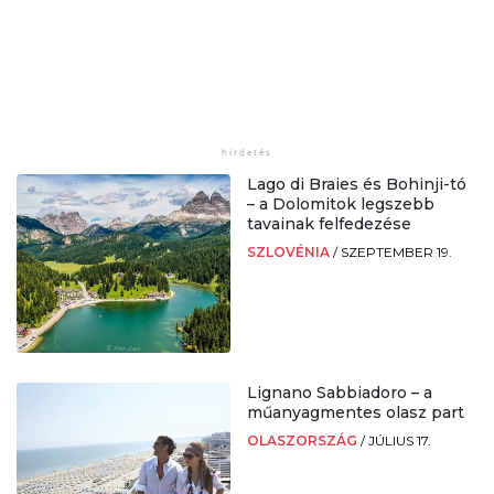
Lago di Braies és Bohinji-tó
– a Dolomitok legszebb
tavainak felfedezése
SZLOVÉNIA
/
SZEPTEMBER 19.
Lignano Sabbiadoro – a
műanyagmentes olasz part
OLASZORSZÁG
/
JÚLIUS 17.