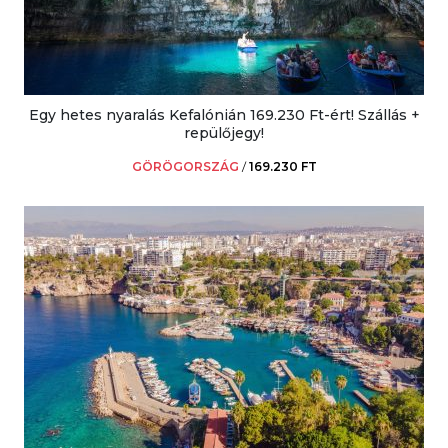
Egy hetes nyaralás Kefalónián 169.230 Ft-ért! Szállás +
repülőjegy!
GÖRÖGORSZÁG
/
169.230 FT