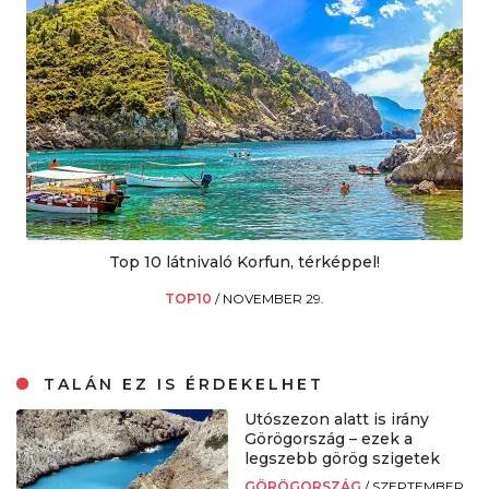
Top 10 látnivaló Korfun, térképpel!
TOP10
/
NOVEMBER 29.
TALÁN EZ IS ÉRDEKELHET
Utószezon alatt is irány
Görögország – ezek a
legszebb görög szigetek
GÖRÖGORSZÁG
/
SZEPTEMBER