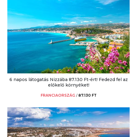
6 napos látogatás Nizzába 87.130 Ft-ért! Fedezd fel az
előkelő környéket!
FRANCIAORSZÁG
/
87.130 FT