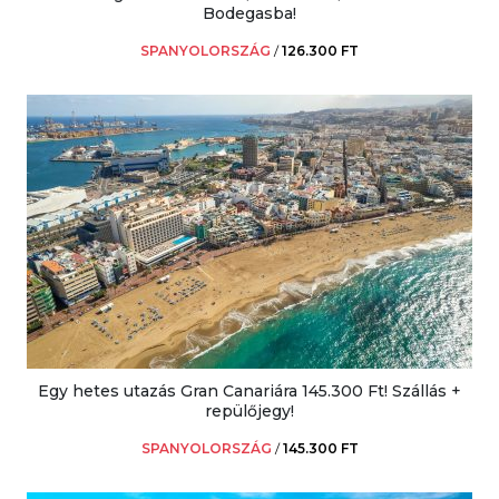
Bodegasba!
SPANYOLORSZÁG
/
126.300 FT
Egy hetes utazás Gran Canariára 145.300 Ft! Szállás +
repülőjegy!
SPANYOLORSZÁG
/
145.300 FT