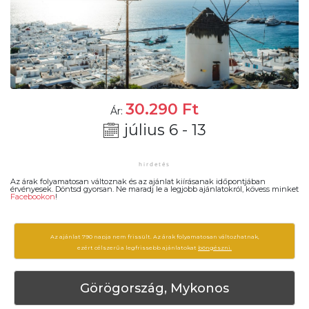
30.290
Ft
Ár:
július 6 - 13
Az árak folyamatosan változnak és az ajánlat kiírásanak időpontjában
érvényesek. Döntsd gyorsan. Ne maradj le a legjobb ajánlatokról, kövess minket
Facebookon
!
Az ajánlat 790 napja nem frissült. Az árak folyamatosan változhatnak,
ezért célszerű a legfrissebb ajánlatokat
böngészni.
Görögország, Mykonos