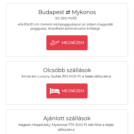
Budapest ⇄ Mykonos
30.290 Ft/fő
40x30x20 cm méretű kézipoggyásszal az árban (nagyobb
poggyász, feladható bőrönd extra költség)
MEGNÉZEM
Olcsóbb szállások
Amarain Luxury Suites 392.900 Ft a teljes időszakra
MEGNÉZEM
Ajánlott szállások
Aegean Hospitality Mykonos 779.300 Ft két főre a teljes
időszakra