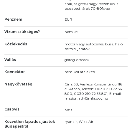
árak, szigetek nagy részén kb. a
budapesti árak 70-80%-ax
Pénznem
EUR
Vízum szükséges?
Nem kell
Közlekedés
motor vagy autóbérlés, busz, hajó,
belföldi járatok
Vallás
görög-ortodox
Konnektor
nem kell átalakító
Nagykövetség
Cím: 38, Vasileos Konstantinou 116
35 Athén, Telefon: 0030 210 72 56
800, 0030 210 72 56 801, E-mail:
mission.ath@mfa.gov.hu
Csapvíz
Igen
Közvetlen fapados járatok
ryanair, Wizz Air
Budapestről