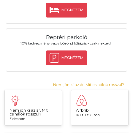
MEGNÉZEM
Reptéri parkoló
10% kedvezmény vagy bőrönd fóliázás - csak nektek!
MEGNÉZEM
Nem jön ki az ár. Mit csinálok rosszul?
Nem jön ki az ár. Mit
Airbnb
csinálok rosszul?
10.100 Ft kupon
Elolvasom