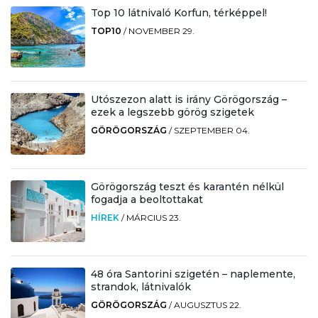
Top 10 látnivaló Korfun, térképpel!
TOP10
/
NOVEMBER 29.
Utószezon alatt is irány Görögország –
ezek a legszebb görög szigetek
GÖRÖGORSZÁG
/
SZEPTEMBER 04.
Görögország teszt és karantén nélkül
fogadja a beoltottakat
HÍREK
/
MÁRCIUS 23.
48 óra Santorini szigetén – naplemente,
strandok, látnivalók
GÖRÖGORSZÁG
/
AUGUSZTUS 22.