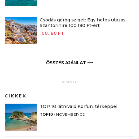
Csodás görög sziget: Egy hetes utazás
Szantorinire 100.180 Ft-ért!
100.180 FT
ÖSSZES AJÁNLAT
CIKKEK
TOP 10 látnivaló Korfun, térképpel
TOP10
/
NOVEMBER 02.