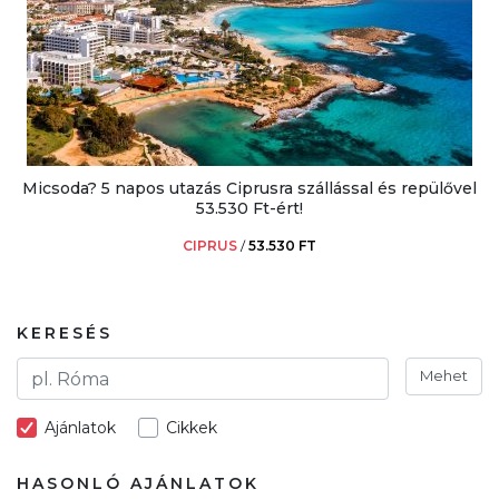
Micsoda? 5 napos utazás Ciprusra szállással és repülővel
53.530 Ft-ért!
CIPRUS
/
53.530 FT
KERESÉS
Mehet
Ajánlatok
Cikkek
HASONLÓ AJÁNLATOK