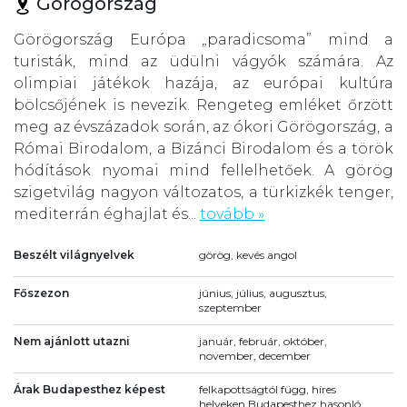
Görögország
Görögország Európa „paradicsoma” mind a
turisták, mind az üdülni vágyók számára. Az
olimpiai játékok hazája, az európai kultúra
bölcsőjének is nevezik. Rengeteg emléket őrzött
meg az évszázadok során, az ókori Görögország, a
Római Birodalom, a Bizánci Birodalom és a török
hódítások nyomai mind fellelhetőek. A görög
szigetvilág nagyon változatos, a türkizkék tenger,
mediterrán éghajlat és...
tovább »
Beszélt világnyelvek
görög, kevés angol
Főszezon
június, július, augusztus,
szeptember
Nem ajánlott utazni
január, február, október,
november, december
Árak Budapesthez képest
felkapottságtól függ, híres
helyeken Budapesthez hasonló