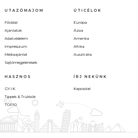
UTAZÓMAJOM
ÚTICÉLOK
Főoldal
Európa
Ajánlatok
Ázsia
Adatvédelem
Amerika
Impresszum
Afrika
Médiaajánlat
Ausztrália
Sajtómegjelenések
HASZNOS
ÍRJ NEKÜNK
GY.I.K.
Kapcsolat
Tippek & Trükkök
TOP10