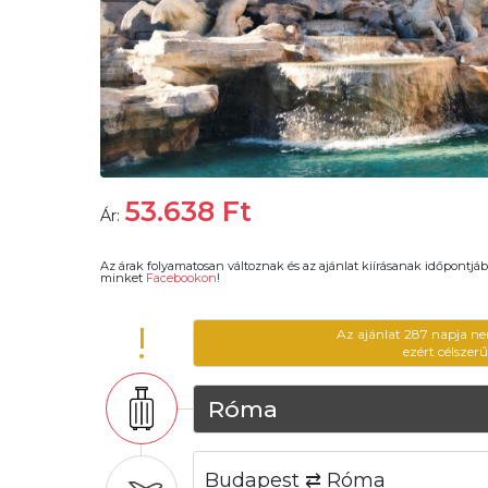
53.638
Ft
Ár:
Az árak folyamatosan változnak és az ajánlat kiírásanak időpontjáb
minket
Facebookon
!
!
Az ajánlat 287 napja ne
ezért célszer
Róma
Budapest ⇄ Róma