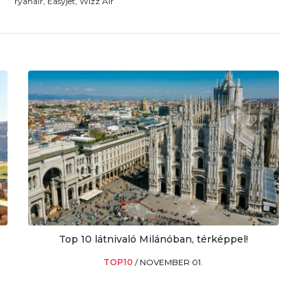
ryanair, Easyjet, Wizz Air
Top 10 látnivaló Milánóban, térképpel!
TOP10
/
NOVEMBER 01.