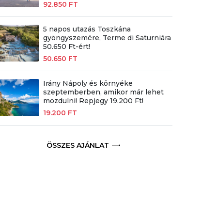
92.850 FT
5 napos utazás Toszkána
gyöngyszemére, Terme di Saturniára
50.650 Ft-ért!
50.650 FT
Irány Nápoly és környéke
szeptemberben, amikor már lehet
mozdulni! Repjegy 19.200 Ft!
19.200 FT
ÖSSZES AJÁNLAT