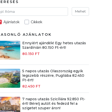
KERESÉS
Mehet
Ajánlatok
Cikkek
HASONLÓ AJÁNLATOK
Ennyiért ajándék! Egy hetes utazás
Szardínián 80.150 Ft-ért!
80.150 FT
5 napos utazás Olaszország egyik
legszebb részére, Pugliába 82.450
Ft-ért!
82.450 FT
7 napos utazás Szicíliára 92.850 Ft-
ért! Bérelj autót és fedezd fel a
szigetet szuper áron!