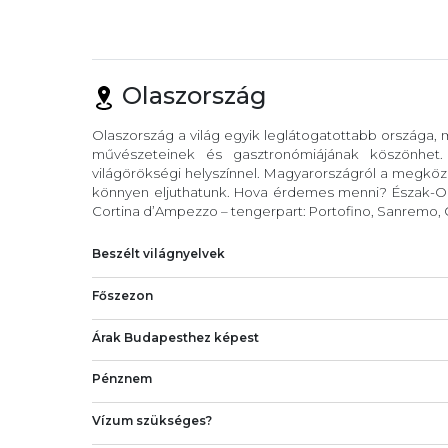
Olaszország
Olaszország a világ egyik leglátogatottabb országa,
művészeteinek és gasztronómiájának köszönhet
világörökségi helyszínnel. Magyarországról a megköze
könnyen eljuthatunk. Hova érdemes menni? Észak-Ola
Cortina d’Ampezzo – tengerpart: Portofino, Sanremo, C
Beszélt világnyelvek
Főszezon
Árak Budapesthez képest
Pénznem
Vízum szükséges?