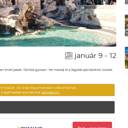
január 9 - 12
an érvényesek. Döntsd gyorsan. Ne maradj le a legjobb ajánlatokról, kövess
m frissült. Az árak folyamatosan változhatnak,
ű a legfrissebb ajánlatokat
böngészni.