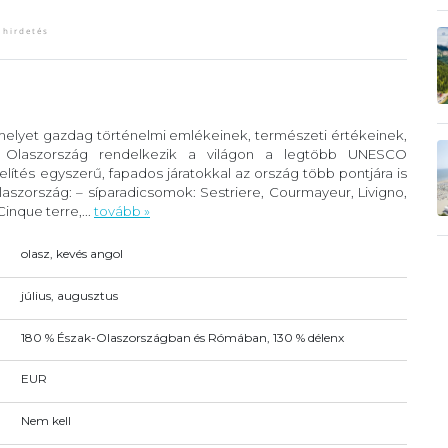
 melyet gazdag történelmi emlékeinek, természeti értékeinek,
. Olaszország rendelkezik a világon a legtöbb UNESCO
lítés egyszerű, fapados járatokkal az ország több pontjára is
szország: – síparadicsomok: Sestriere, Courmayeur, Livigno,
inque terre,...
tovább »
olasz, kevés angol
július, augusztus
180 % Észak-Olaszországban és Rómában, 130 % délenx
EUR
Nem kell