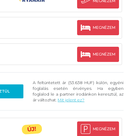
MEGNÉZEM
MEGNÉZEM
MEGNÉZEM
A feltüntetett ár (53.638 HUF) külön, egyéni
foglalás esetén érvényes. Ha egyben
ZTÜL
foglalod le a partner irodánkon keresztül, az
ár változhat.
Mit jelent ez?
ÚJ!
MEGNÉZEM