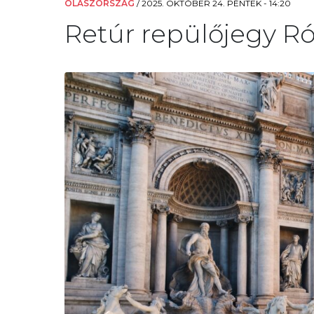
OLASZORSZÁG
/
2025. OKTÓBER 24. PÉNTEK - 14:20
Retúr repülőjegy Ró