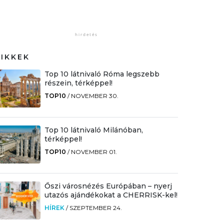
CIKKEK
Top 10 látnivaló Róma legszebb
részein, térképpel!
TOP10
/
NOVEMBER 30.
Top 10 látnivaló Milánóban,
térképpel!
TOP10
/
NOVEMBER 01.
Őszi városnézés Európában – nyerj
utazós ajándékokat a CHERRISK-kel!
HÍREK
/
SZEPTEMBER 24.