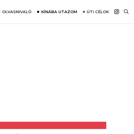
OLVASNIVALÓ
KÍNÁBA UTAZOM
ÚTI CÉLOK
Top 10 látnivalók térképpel
Európa
Tudnivalók az ajánlatok lefoglalásához
Ázsia
Tippek & Trükkök
Amerika
Utazómajom – CitySIM kártya a világutazóknak
Afrika
Interjú
Ausztrália
Élménybeszámolók
Szállodalátogatás
Sajtómegjelenések