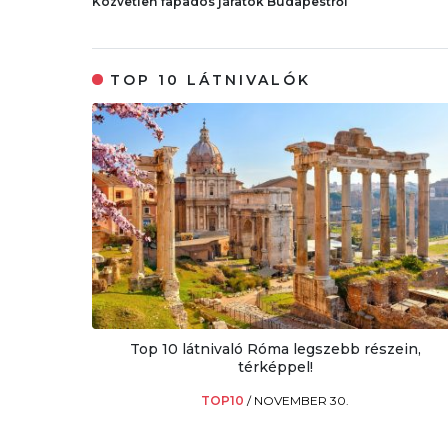
Közvetlen fapados járatok Budapestről
TOP 10 LÁTNIVALÓK
Top 10 látnivaló Róma legszebb részein,
térképpel!
TOP10
/
NOVEMBER 30.