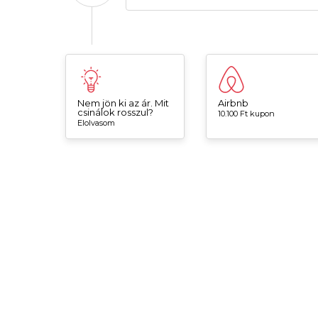
Nem jön ki az ár. Mit
Airbnb
csinálok rosszul?
10.100 Ft kupon
Elolvasom