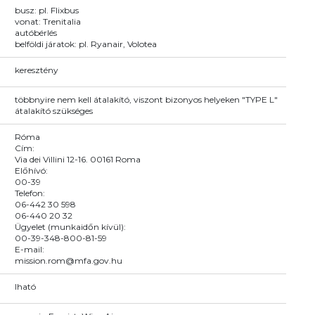
busz: pl. Flixbus
vonat: Trenitalia
autóbérlés
belföldi járatok: pl. Ryanair, Volotea
keresztény
többnyire nem kell átalakító, viszont bizonyos helyeken "TYPE L"
átalakító szükséges
Róma
Cím:
Via dei Villini 12-16. 00161 Roma
Előhívó:
00-39
Telefon:
06-442 30 598
06-440 20 32
Ügyelet (munkaidőn kívül):
00-39-348-800-81-59
E-mail:
mission.rom@mfa.gov.hu
Iható