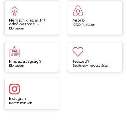
Nem jön ki az ár. Mit
Airbnb
csinálok rosszul?
10.100 Ft kupon
Elolvasom
Mi is az a tagsági?
Tetszett?
Elolvasom
Segíts egy megosztással!
Instagram
Kövess minket!