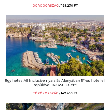
GÖRÖGORSZÁG
/
169.230 FT
Egy hetes All Inclusive nyaralás Alanyában 5*-os hotellel,
repülővel 142.450 Ft-ért!
TÖRÖKORSZÁG
/
142.450 FT