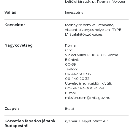
belföldi járatok: pl. Ryanair, Volotea
Vallás
keresztény
Konnektor
többnyire nem kell átalakító,
viszont bizonyos helyeken "TYPE
L" átalakító szükséges
Nagykövetség
Róma
Cím:
Via dei Villini 12-16. 00161 Roma
Előhívó:
00-39
Telefon:
06-442 30 598
06-440 20 32
Ügyelet (munkaidőn kívül):
00-39-348-800-81-59
E-mail:
mission.rom@mfa.gov.hu
Csapvíz
Iható
Közvetlen fapados járatok
ryanair, Easyjet, Wizz Air
Budapestről