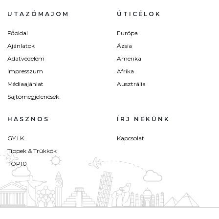
UTAZÓMAJOM
ÚTICÉLOK
Főoldal
Európa
Ajánlatok
Ázsia
Adatvédelem
Amerika
Impresszum
Afrika
Médiaajánlat
Ausztrália
Sajtómegjelenések
HASZNOS
ÍRJ NEKÜNK
GY.I.K.
Kapcsolat
Tippek & Trükkök
TOP10