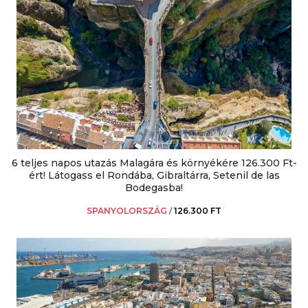
6 teljes napos utazás Malagára és környékére 126.300 Ft-
ért! Látogass el Rondába, Gibraltárra, Setenil de las
Bodegasba!
SPANYOLORSZÁG
/
126.300 FT