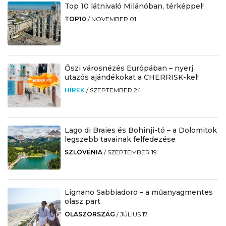
Top 10 látnivaló Milánóban, térképpel!
TOP10
/
NOVEMBER 01.
Őszi városnézés Európában – nyerj
utazós ajándékokat a CHERRISK-kel!
HÍREK
/
SZEPTEMBER 24.
Lago di Braies és Bohinji-tó – a Dolomitok
legszebb tavainak felfedezése
SZLOVÉNIA
/
SZEPTEMBER 19.
Lignano Sabbiadoro – a műanyagmentes
olasz part
OLASZORSZÁG
/
JÚLIUS 17.