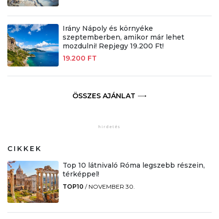
Irány Nápoly és környéke
szeptemberben, amikor már lehet
mozdulni! Repjegy 19.200 Ft!
19.200 FT
ÖSSZES AJÁNLAT
CIKKEK
Top 10 látnivaló Róma legszebb részein,
térképpel!
TOP10
/
NOVEMBER 30.