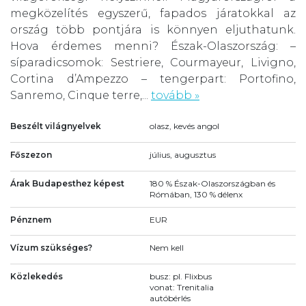
megközelítés egyszerű, fapados járatokkal az
ország több pontjára is könnyen eljuthatunk.
Hova érdemes menni? Észak-Olaszország: –
síparadicsomok: Sestriere, Courmayeur, Livigno,
Cortina d’Ampezzo – tengerpart: Portofino,
Sanremo, Cinque terre,...
tovább »
Beszélt világnyelvek
olasz, kevés angol
Főszezon
július, augusztus
Árak Budapesthez képest
180 % Észak-Olaszországban és
Rómában, 130 % délenx
Pénznem
EUR
Vízum szükséges?
Nem kell
Közlekedés
busz: pl. Flixbus
vonat: Trenitalia
autóbérlés