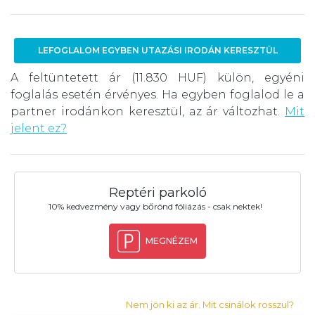
LEFOGLALOM EGYBEN UTAZÁSI IRODÁN KERESZTÜL
A feltüntetett ár (11.830 HUF) külön, egyéni
foglalás esetén érvényes. Ha egyben foglalod le a
partner irodánkon keresztül, az ár változhat.
Mit
jelent ez?
Reptéri parkoló
10% kedvezmény vagy bőrönd fóliázás - csak nektek!
MEGNÉZEM
Nem jön ki az ár. Mit csinálok rosszul?