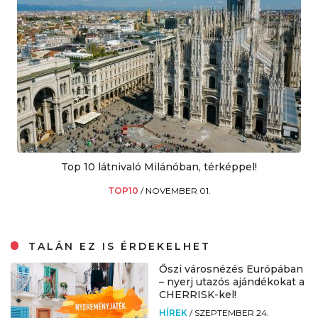
Top 10 látnivaló Milánóban, térképpel!
TOP10
/
NOVEMBER 01.
TALÁN EZ IS ÉRDEKELHET
Őszi városnézés Európában
– nyerj utazós ajándékokat a
CHERRISK-kel!
HÍREK
/
SZEPTEMBER 24.