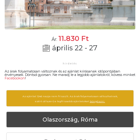
11.830
Ft
Ár:
április 22 - 27
Az árak folyamatosan változnak és az ajánlat kiírásanak időpontjában
érvényesek. Döntsd gyorsan. Ne maradj le a legjobb ajánlatokról, kövess minket
Facebookon
!
Az ajánlat 1246 napja nem frissült. Az árak folyamatosan változhatnak,
ezért célszerű a legfrissebb ajánlatokat
böngészni.
Olaszország, Róma