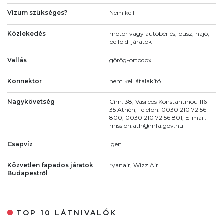
Vízum szükséges?
Nem kell
Közlekedés
motor vagy autóbérlés, busz, hajó,
belföldi járatok
Vallás
görög-ortodox
Konnektor
nem kell átalakító
Nagykövetség
Cím: 38, Vasileos Konstantinou 116
35 Athén, Telefon: 0030 210 72 56
800, 0030 210 72 56 801, E-mail:
mission.ath@mfa.gov.hu
Csapvíz
Igen
Közvetlen fapados járatok
ryanair, Wizz Air
Budapestről
TOP 10 LÁTNIVALÓK