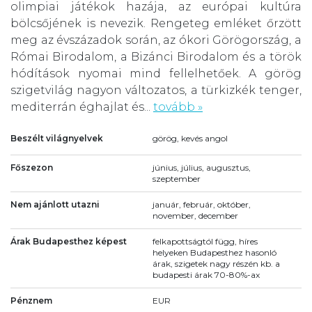
olimpiai játékok hazája, az európai kultúra
bölcsőjének is nevezik. Rengeteg emléket őrzött
meg az évszázadok során, az ókori Görögország, a
Római Birodalom, a Bizánci Birodalom és a török
hódítások nyomai mind fellelhetőek. A görög
szigetvilág nagyon változatos, a türkizkék tenger,
mediterrán éghajlat és...
tovább »
Beszélt világnyelvek
görög, kevés angol
Főszezon
június, július, augusztus,
szeptember
Nem ajánlott utazni
január, február, október,
november, december
Árak Budapesthez képest
felkapottságtól függ, híres
helyeken Budapesthez hasonló
árak, szigetek nagy részén kb. a
budapesti árak 70-80%-ax
Pénznem
EUR