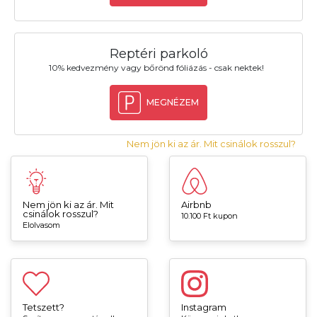
Reptéri parkoló
10% kedvezmény vagy bőrönd fóliázás - csak nektek!
MEGNÉZEM
Nem jön ki az ár. Mit csinálok rosszul?
Nem jön ki az ár. Mit
Airbnb
csinálok rosszul?
10.100 Ft kupon
Elolvasom
Tetszett?
Instagram