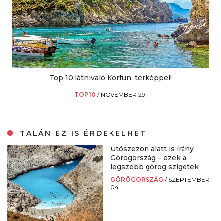
Top 10 látnivaló Korfun, térképpel!
TOP10
/
NOVEMBER 29.
TALÁN EZ IS ÉRDEKELHET
Utószezon alatt is irány
Görögország – ezek a
legszebb görög szigetek
GÖRÖGORSZÁG
/
SZEPTEMBER
04.