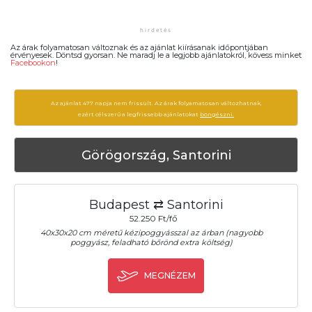
Az árak folyamatosan változnak és az ajánlat kiírásanak időpontjában
érvényesek. Döntsd gyorsan. Ne maradj le a legjobb ajánlatokról, kövess minket
Facebookon
!
Az ajánlat 477 napja nem frissült. Az árak folyamatosan változhatnak,
ezért célszerű a legfrissebb ajánlatokat
böngészni.
Görögország, Santorini
Budapest ⇄ Santorini
52.250 Ft/fő
40x30x20 cm méretű kézipoggyásszal az árban (nagyobb
poggyász, feladható bőrönd extra költség)
MEGNÉZEM