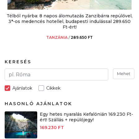
Télből nyárba: 8 napos álomutazás Zanzibárra repülővel,
3*-os medencés hotellel, budapesti indulással 289.650
Ft-ért!
TANZÁNIA
/
289.650 FT
KERESÉS
Mehet
Ajánlatok
Cikkek
HASONLÓ AJÁNLATOK
Egy hetes nyaralás Kefalónián 169.230 Ft-
ért! Szállás + repülőjegy!
169.230 FT