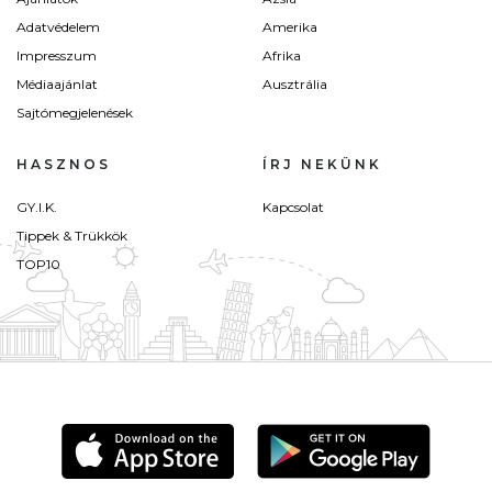
Adatvédelem
Amerika
Impresszum
Afrika
Médiaajánlat
Ausztrália
Sajtómegjelenések
HASZNOS
ÍRJ NEKÜNK
GY.I.K.
Kapcsolat
Tippek & Trükkök
TOP10