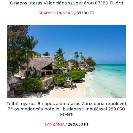
6 napos utazás Valenciába szuper áron 87.180 Ft-ért!
SPANYOLORSZÁG
/
87.180 FT
Télből nyárba: 8 napos álomutazás Zanzibárra repülővel,
3*-os medencés hotellel, budapesti indulással 289.650
Ft-ért!
TANZÁNIA
/
289.650 FT