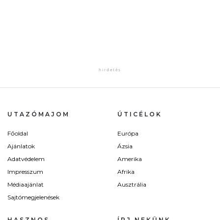
UTAZÓMAJOM
ÚTICÉLOK
Főoldal
Európa
Ajánlatok
Ázsia
Adatvédelem
Amerika
Impresszum
Afrika
Médiaajánlat
Ausztrália
Sajtómegjelenések
HASZNOS
ÍRJ NEKÜNK