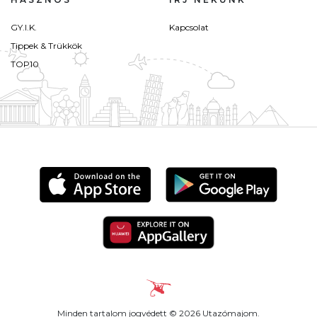
GY.I.K.
Kapcsolat
Tippek & Trükkök
TOP10
Minden tartalom jogvédett © 2026 Utazómajom.