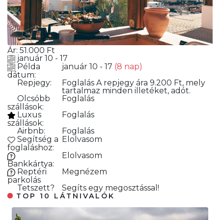
Ár:
51.000
Ft
január 10 - 17
Példa
január 10 - 17
(8 nap)
dátum:
Repjegy:
Foglalás
A repjegy ára 9.200 Ft, mely
tartalmaz minden illetéket, adót.
Olcsóbb
Foglalás
szállások:
Luxus
Foglalás
szállások:
Airbnb:
Foglalás
Segítség a
Elolvasom
foglaláshoz:
Elolvasom
Bankkártya:
Reptéri
Megnézem
parkolás
Tetszett?
Segíts egy megosztással!
TOP 10 LÁTNIVALÓK