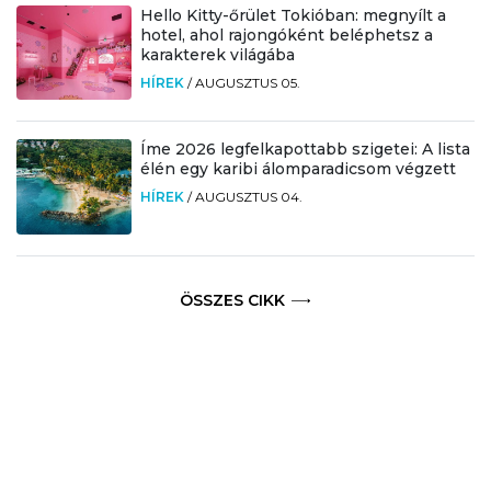
Hello Kitty-őrület Tokióban: megnyílt a
hotel, ahol rajongóként beléphetsz a
karakterek világába
HÍREK
/
AUGUSZTUS 05.
Íme 2026 legfelkapottabb szigetei: A lista
élén egy karibi álomparadicsom végzett
HÍREK
/
AUGUSZTUS 04.
ÖSSZES CIKK