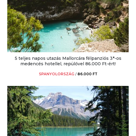
5 teljes napos utazás Mallorcára félpanziós 3*-os
medencés hotellel, repülővel 86.000 Ft-ért!
SPANYOLORSZÁG
/
86.000 FT