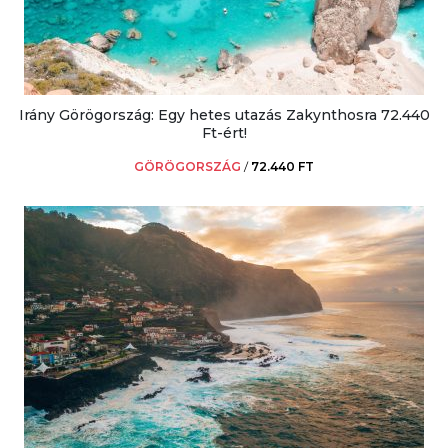
Irány Görögország: Egy hetes utazás Zakynthosra 72.440
Ft-ért!
GÖRÖGORSZÁG
/
72.440 FT