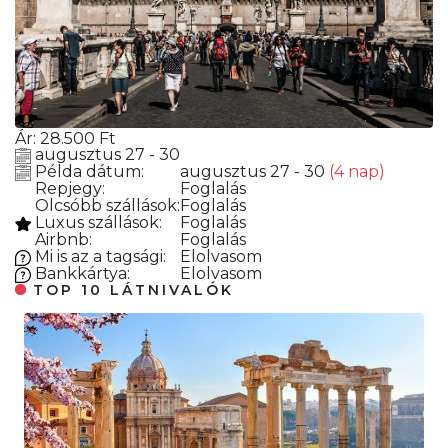
Ár:
28.500
Ft
augusztus 27 - 30
Példa dátum:
augusztus 27 - 30
(4 nap)
Repjegy:
Foglalás
Olcsóbb szállások:
Foglalás
Luxus szállások:
Foglalás
Airbnb:
Foglalás
Mi is az a tagsági:
Elolvasom
Bankkártya:
Elolvasom
TOP 10 LÁTNIVALÓK