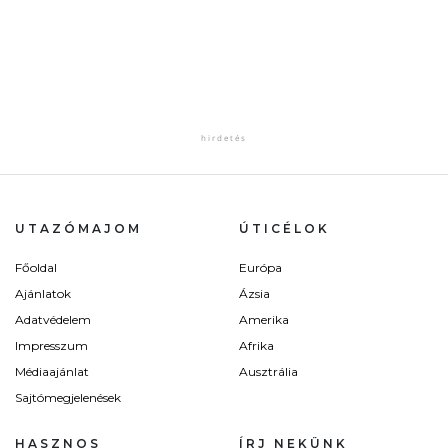
UTAZÓMAJOM
ÚTICÉLOK
Főoldal
Európa
Ajánlatok
Ázsia
Adatvédelem
Amerika
Impresszum
Afrika
Médiaajánlat
Ausztrália
Sajtómegjelenések
HASZNOS
ÍRJ NEKÜNK