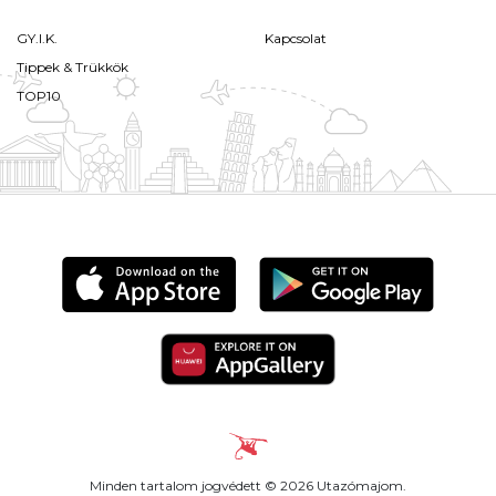
GY.I.K.
Kapcsolat
Tippek & Trükkök
TOP10
Minden tartalom jogvédett © 2026 Utazómajom.