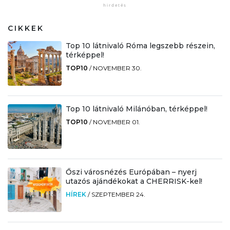
CIKKEK
Top 10 látnivaló Róma legszebb részein,
térképpel!
TOP10
/
NOVEMBER 30.
Top 10 látnivaló Milánóban, térképpel!
TOP10
/
NOVEMBER 01.
Őszi városnézés Európában – nyerj
utazós ajándékokat a CHERRISK-kel!
HÍREK
/
SZEPTEMBER 24.