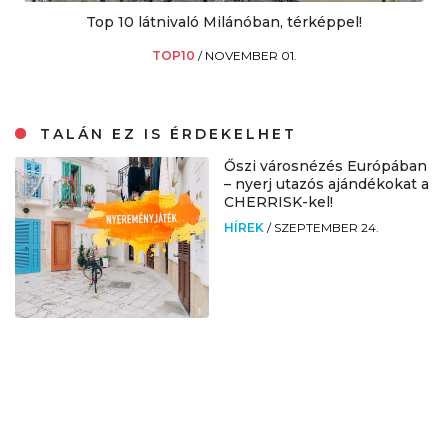
Top 10 látnivaló Milánóban, térképpel!
TOP10
/
NOVEMBER 01.
TALÁN EZ IS ÉRDEKELHET
Őszi városnézés Európában
– nyerj utazós ajándékokat a
CHERRISK-kel!
HÍREK
/
SZEPTEMBER 24.