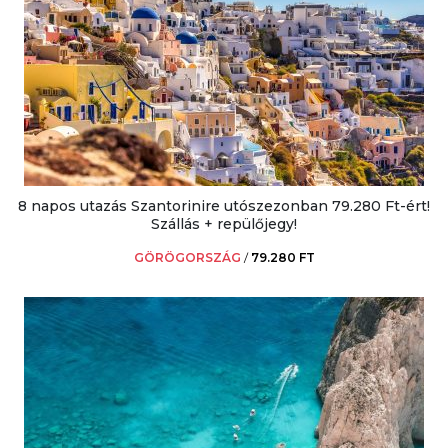
8 napos utazás Szantorinire utószezonban 79.280 Ft-ért!
Szállás + repülőjegy!
GÖRÖGORSZÁG
/
79.280 FT