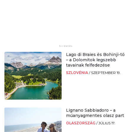
Lago di Braies és Bohinji-tó
– a Dolomitok legszebb
tavainak felfedezése
SZLOVÉNIA
/
SZEPTEMBER 19.
Lignano Sabbiadoro – a
műanyagmentes olasz part
OLASZORSZÁG
/
JÚLIUS 17.