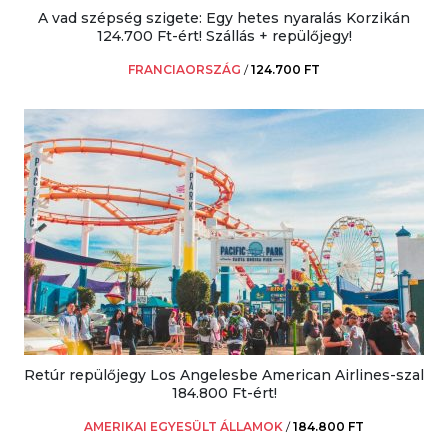
A vad szépség szigete: Egy hetes nyaralás Korzikán
124.700 Ft-ért! Szállás + repülőjegy!
FRANCIAORSZÁG
/
124.700 FT
Retúr repülőjegy Los Angelesbe American Airlines-szal
184.800 Ft-ért!
AMERIKAI EGYESÜLT ÁLLAMOK
/
184.800 FT