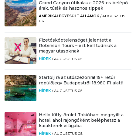
Grand Canyon útikalauz: 2026-os belépő
árak, túrák és hasznos tippek
AMERIKAI EGYESÜLT ÁLLAMOK
/
AUGUSZTUS
06.
Fizetésképtelenséget jelentett a
Robinson Tours – ezt kell tudniuk a
magyar utasoknak
HÍREK
/
AUGUSZTUS 05.
Startolj rá az utószezonra! 15+ retúr
repülőjegy Budapestről 18.980 Ft alatt!
HÍREK
/
AUGUSZTUS 05.
Hello Kitty-őrület Tokióban: megnyílt a
hotel, ahol rajongóként beléphetsz a
karakterek világába
HÍREK
/
AUGUSZTUS 05.