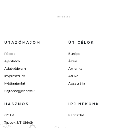
UTAZÓMAJOM
ÚTICÉLOK
Főoldal
Európa
Ajánlatok
Ázsia
Adatvédelem
Amerika
Impresszum
Afrika
Médiaajánlat
Ausztrália
Sajtómegjelenések
HASZNOS
ÍRJ NEKÜNK
GY.I.K.
Kapcsolat
Tippek & Trükkök