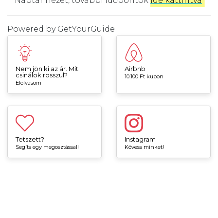
Naptár nézet, további időpontok
ide kattintva
.
Powered by
GetYourGuide
Nem jön ki az ár. Mit
Airbnb
csinálok rosszul?
10.100 Ft kupon
Elolvasom
Tetszett?
Instagram
Segíts egy megosztással!
Kövess minket!