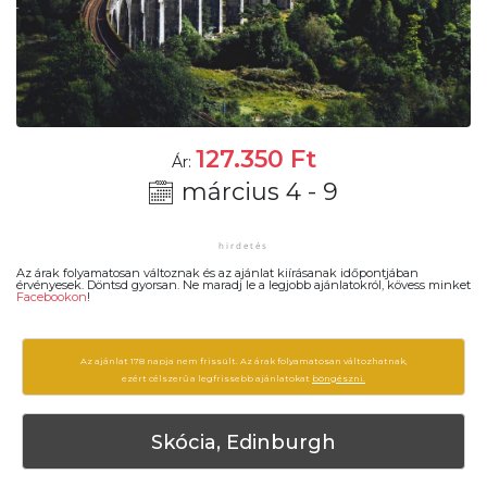
127.350
Ft
Ár:
március 4 - 9
Az árak folyamatosan változnak és az ajánlat kiírásanak időpontjában
érvényesek. Döntsd gyorsan. Ne maradj le a legjobb ajánlatokról, kövess minket
Facebookon
!
Az ajánlat 178 napja nem frissült. Az árak folyamatosan változhatnak,
ezért célszerű a legfrissebb ajánlatokat
böngészni.
Skócia, Edinburgh