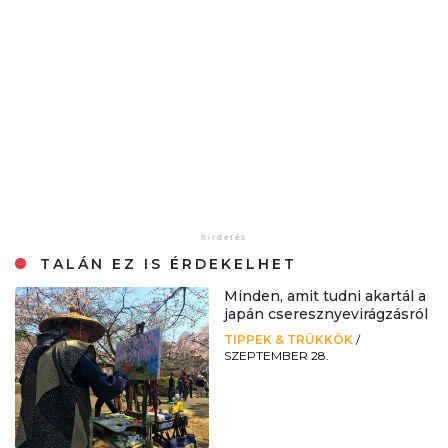
TALÁN EZ IS ÉRDEKELHET
Minden, amit tudni akartál a
japán cseresznyevirágzásról
TIPPEK & TRÜKKÖK
/
SZEPTEMBER 28.