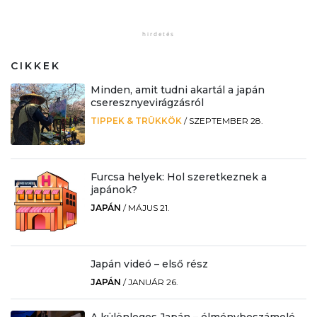
CIKKEK
Minden, amit tudni akartál a japán
cseresznyevirágzásról
TIPPEK & TRÜKKÖK
/
SZEPTEMBER 28.
Furcsa helyek: Hol szeretkeznek a
japánok?
JAPÁN
/
MÁJUS 21.
Japán videó – első rész
JAPÁN
/
JANUÁR 26.
A különleges Japán – élménybeszámoló