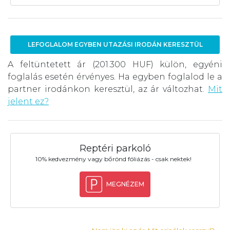
LEFOGLALOM EGYBEN UTAZÁSI IRODÁN KERESZTÜL
A feltüntetett ár (201.300 HUF) külön, egyéni
foglalás esetén érvényes. Ha egyben foglalod le a
partner irodánkon keresztül, az ár változhat.
Mit
jelent ez?
Reptéri parkoló
10% kedvezmény vagy bőrönd fóliázás - csak nektek!
MEGNÉZEM