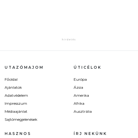
UTAZÓMAJOM
ÚTICÉLOK
Főoldal
Európa
Ajánlatok
Ázsia
Adatvédelem
Amerika
Impresszum
Afrika
Médiaajánlat
Ausztrália
Sajtómegjelenések
HASZNOS
ÍRJ NEKÜNK