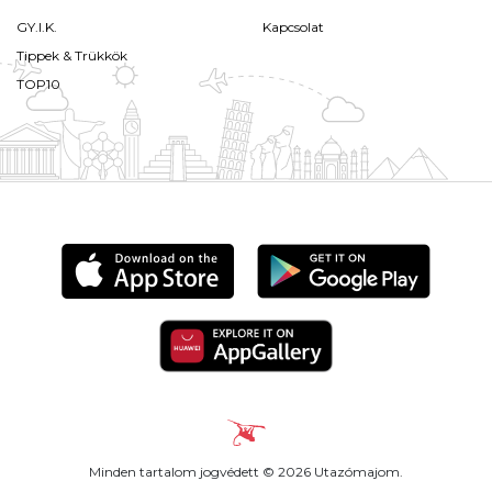
GY.I.K.
Kapcsolat
Tippek & Trükkök
TOP10
Minden tartalom jogvédett © 2026 Utazómajom.