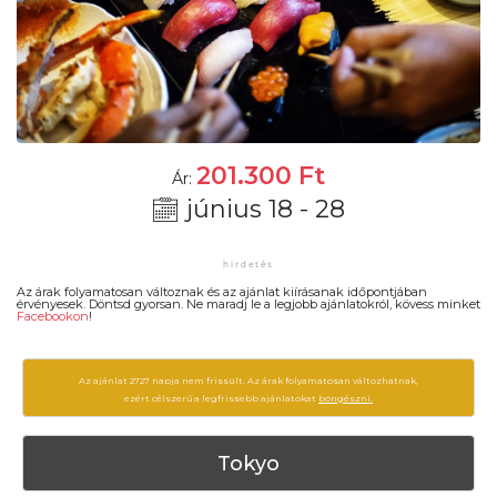
201.300
Ft
Ár:
június 18 - 28
Az árak folyamatosan változnak és az ajánlat kiírásanak időpontjában
érvényesek. Döntsd gyorsan. Ne maradj le a legjobb ajánlatokról, kövess minket
Facebookon
!
Az ajánlat 2727 napja nem frissült. Az árak folyamatosan változhatnak,
ezért célszerű a legfrissebb ajánlatokat
böngészni.
Tokyo