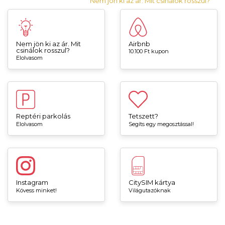
Nem jön ki az ár. Mit csinálok rosszul?
Nem jön ki az ár. Mit
Airbnb
csinálok rosszul?
10.100 Ft kupon
Elolvasom
Reptéri parkolás
Tetszett?
Elolvasom
Segíts egy megosztással!
Instagram
CitySIM kártya
Kövess minket!
Világutazóknak