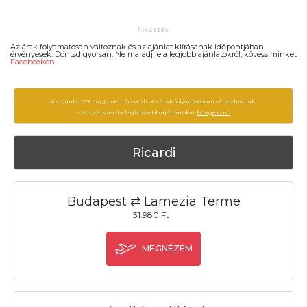
Az árak folyamatosan változnak és az ajánlat kiírásanak időpontjában
érvényesek. Döntsd gyorsan. Ne maradj le a legjobb ajánlatokról, kövess minket
Facebookon
!
Az ajánlat 217 napja nem frissült. Az árak folyamatosan változhatnak,
ezért célszerű a legfrissebb ajánlatokat
böngészni.
Ricardi
Budapest ⇄ Lamezia Terme
31.980 Ft
MEGNÉZEM