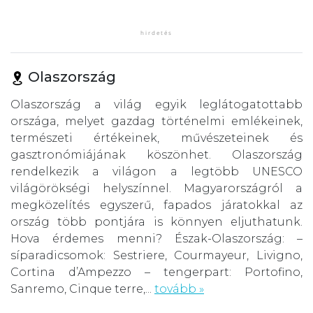
Olaszország
Olaszország a világ egyik leglátogatottabb
országa, melyet gazdag történelmi emlékeinek,
természeti értékeinek, művészeteinek és
gasztronómiájának köszönhet. Olaszország
rendelkezik a világon a legtöbb UNESCO
világörökségi helyszínnel. Magyarországról a
megközelítés egyszerű, fapados járatokkal az
ország több pontjára is könnyen eljuthatunk.
Hova érdemes menni? Észak-Olaszország: –
síparadicsomok: Sestriere, Courmayeur, Livigno,
Cortina d’Ampezzo – tengerpart: Portofino,
Sanremo, Cinque terre,...
tovább »