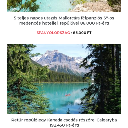
5 teljes napos utazás Mallorcára félpanziós 3*-os
medencés hotellel, repülővel 86.000 Ft-ért!
SPANYOLORSZÁG
/
86.000 FT
Retúr repülőjegy Kanada csodás részére, Calgaryba
192.450 Ft-ért!