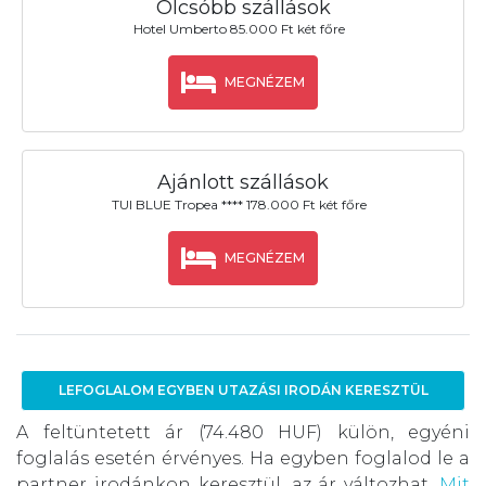
Olcsóbb szállások
Hotel Umberto 85.000 Ft két főre
MEGNÉZEM
Ajánlott szállások
TUI BLUE Tropea **** 178.000 Ft két főre
MEGNÉZEM
LEFOGLALOM EGYBEN UTAZÁSI IRODÁN KERESZTÜL
A feltüntetett ár (74.480 HUF) külön, egyéni
foglalás esetén érvényes. Ha egyben foglalod le a
partner irodánkon keresztül, az ár változhat.
Mit