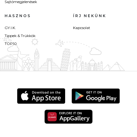
Sajtómegjelenések
HASZNOS
ÍRJ NEKÜNK
GY.I.K.
Kapcsolat
Tippek & Trükkök
TOP10