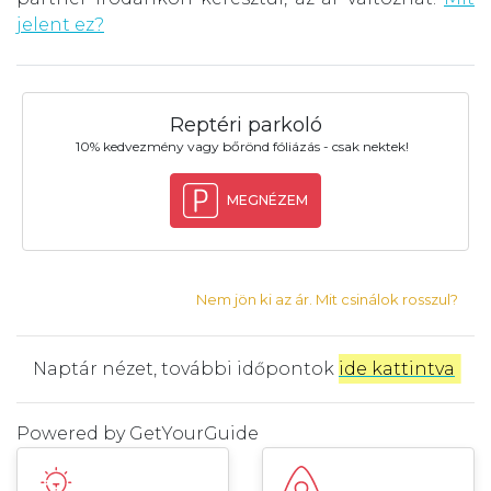
jelent ez?
Reptéri parkoló
10% kedvezmény vagy bőrönd fóliázás - csak nektek!
MEGNÉZEM
Nem jön ki az ár. Mit csinálok rosszul?
Naptár nézet, további időpontok
ide kattintva
.
Powered by
GetYourGuide