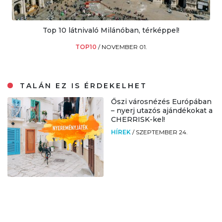
Top 10 látnivaló Milánóban, térképpel!
TOP10
/
NOVEMBER 01.
TALÁN EZ IS ÉRDEKELHET
Őszi városnézés Európában
– nyerj utazós ajándékokat a
CHERRISK-kel!
HÍREK
/
SZEPTEMBER 24.