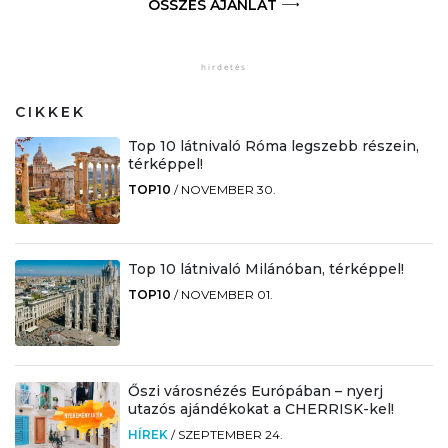
ÖSSZES AJÁNLAT
CIKKEK
Top 10 látnivaló Róma legszebb részein,
térképpel!
TOP10
/
NOVEMBER 30.
Top 10 látnivaló Milánóban, térképpel!
TOP10
/
NOVEMBER 01.
Őszi városnézés Európában – nyerj
utazós ajándékokat a CHERRISK-kel!
HÍREK
/
SZEPTEMBER 24.