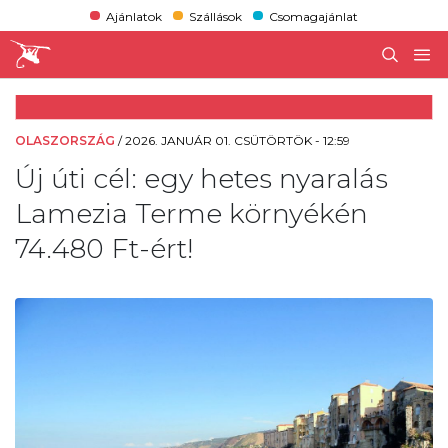
Ajánlatok
Szállások
Csomagajánlat
OLASZORSZÁG
/
2026. JANUÁR 01. CSÜTÖRTÖK - 12:59
Új úti cél: egy hetes nyaralás
Lamezia Terme környékén
74.480 Ft-ért!