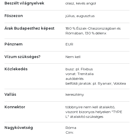
Beszélt világnyelvek
olasz, kevés angol
Főszezon
július, augusztus
Árak Budapesthez képest
180 % Észak-Olaszországban és
Rómában, 130 % délenx
Pénznem
EUR
Vízum szükséges?
Nem kell
Közlekedés
busz: pl. Flixbus
vonat: Trenitalia
autóbérlés
belföldi járatok: pl. Ryanair, Volotea
Vallás
keresztény
Konnektor
többnyire nem kell átalakító,
viszont bizonyos helyeken "TYPE
L" átalakító szükséges
Nagykövetség
Róma
Cím: