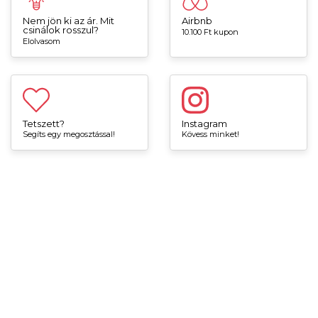
Nem jön ki az ár. Mit
Airbnb
csinálok rosszul?
10.100 Ft kupon
Elolvasom
Tetszett?
Instagram
Segíts egy megosztással!
Kövess minket!