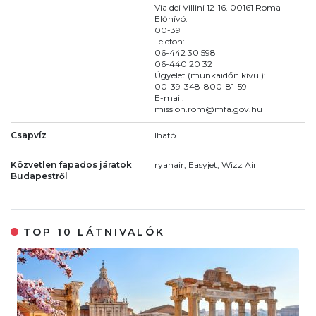
Via dei Villini 12-16. 00161 Roma
Előhívó:
00-39
Telefon:
06-442 30 598
06-440 20 32
Ügyelet (munkaidőn kívül):
00-39-348-800-81-59
E-mail:
mission.rom@mfa.gov.hu
Csapvíz
Iható
Közvetlen fapados járatok
ryanair, Easyjet, Wizz Air
Budapestről
TOP 10 LÁTNIVALÓK