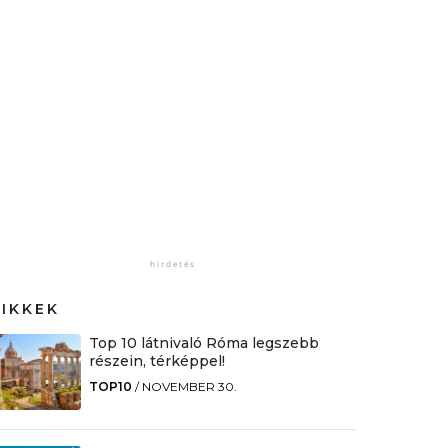
CIKKEK
Top 10 látnivaló Róma legszebb
részein, térképpel!
TOP10
/
NOVEMBER 30.