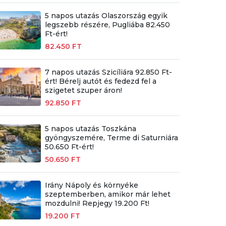
5 napos utazás Olaszország egyik
legszebb részére, Pugliába 82.450
Ft-ért!
82.450 FT
7 napos utazás Szicíliára 92.850 Ft-
ért! Bérelj autót és fedezd fel a
szigetet szuper áron!
92.850 FT
5 napos utazás Toszkána
gyöngyszemére, Terme di Saturniára
50.650 Ft-ért!
50.650 FT
Irány Nápoly és környéke
szeptemberben, amikor már lehet
mozdulni! Repjegy 19.200 Ft!
19.200 FT