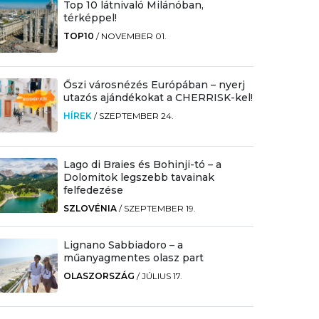
Top 10 látnivaló Milánóban,
térképpel!
TOP10
/
NOVEMBER 01.
Őszi városnézés Európában – nyerj
utazós ajándékokat a CHERRISK-kel!
HÍREK
/
SZEPTEMBER 24.
Lago di Braies és Bohinji-tó – a
Dolomitok legszebb tavainak
felfedezése
SZLOVÉNIA
/
SZEPTEMBER 19.
Lignano Sabbiadoro – a
műanyagmentes olasz part
OLASZORSZÁG
/
JÚLIUS 17.