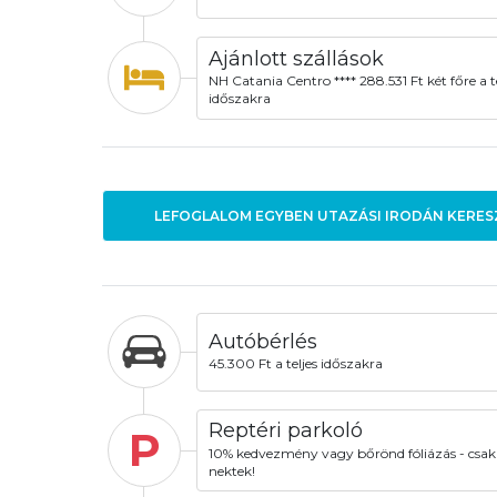
Ajánlott szállások
NH Catania Centro **** 288.531 Ft két főre a te
időszakra
LEFOGLALOM EGYBEN UTAZÁSI IRODÁN KERES
Autóbérlés
45.300 Ft a teljes időszakra
Reptéri parkoló
P
10% kedvezmény vagy bőrönd fóliázás - csak
nektek!