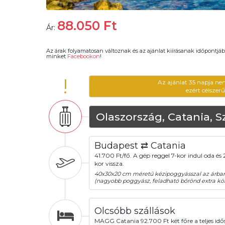
88.050
Ft
Ár:
Az árak folyamatosan változnak és az ajánlat kiírásanak időpontjáb
minket
Facebookon
!
!
Az ajánlat 35 napja ne
ezért célszer
Olaszország, Catania, Sz
Budapest ⇄ Catania
41.700 Ft/fő. A gép reggel 7-kor indul oda és 2
kor vissza.
40x30x20 cm méretű kézipoggyásszal az árba
(nagyobb poggyász, feladható bőrönd extra köl
Olcsóbb szállások
MAGG Catania 92.700 Ft két főre a teljes id