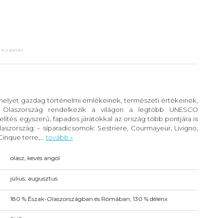
 melyet gazdag történelmi emlékeinek, természeti értékeinek,
. Olaszország rendelkezik a világon a legtöbb UNESCO
lítés egyszerű, fapados járatokkal az ország több pontjára is
szország: – síparadicsomok: Sestriere, Courmayeur, Livigno,
inque terre,...
tovább »
olasz, kevés angol
július, augusztus
180 % Észak-Olaszországban és Rómában, 130 % délenx