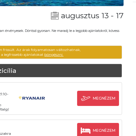
augusztus 13 - 17
an érvényesek. Döntsd gyorsan. Ne maradj le a legjobb ajánlatokról, kövess
m frissült. Az árak folyamatosan változhatnak,
ű a legfrissebb ajánlatokat
böngészni.
icília
1:10-
MEGNÉZEM
n
tség)
MEGNÉZEM
őszakra