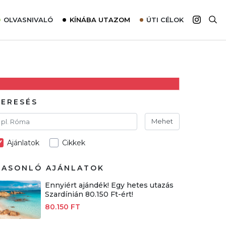
OLVASNIVALÓ
KÍNÁBA UTAZOM
ÚTI CÉLOK
Top 10 látnivalók térképpel
Európa
Tudnivalók az ajánlatok lefoglalásához
Ázsia
Tippek & Trükkök
Amerika
Utazómajom – CitySIM kártya a világutazóknak
Afrika
KERESÉS
Interjú
Ausztrália
Mehet
Élménybeszámolók
Ajánlatok
Cikkek
Szállodalátogatás
Sajtómegjelenések
HASONLÓ AJÁNLATOK
Ennyiért ajándék! Egy hetes utazás
Szardínián 80.150 Ft-ért!
80.150 FT