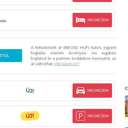
MEGNÉZEM
ljes
A feltüntetett ár (88.050 HUF) külön, egyéni
foglalás esetén érvényes. Ha egyben
ZTÜL
foglalod le a partner irodánkon keresztül, az
ár változhat.
Mit jelent ez?
ÚJ!
MEGNÉZEM
ÚJ!
MEGNÉZEM