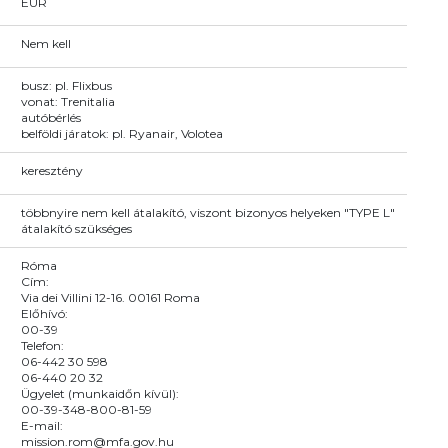
EUR
Nem kell
busz: pl. Flixbus
vonat: Trenitalia
autóbérlés
belföldi járatok: pl. Ryanair, Volotea
keresztény
többnyire nem kell átalakító, viszont bizonyos helyeken "TYPE L"
átalakító szükséges
Róma
Cím:
Via dei Villini 12-16. 00161 Roma
Előhívó:
00-39
Telefon:
06-442 30 598
06-440 20 32
Ügyelet (munkaidőn kívül):
00-39-348-800-81-59
E-mail:
mission.rom@mfa.gov.hu