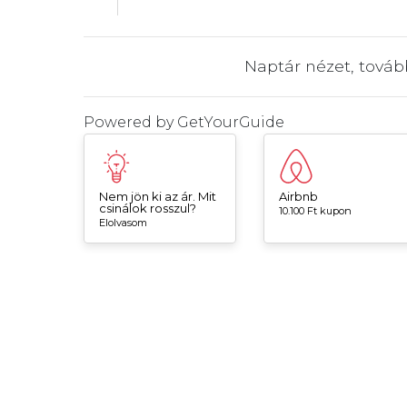
Naptár nézet, tová
Powered by
GetYourGuide
Nem jön ki az ár. Mit
Airbnb
csinálok rosszul?
10.100 Ft kupon
Elolvasom