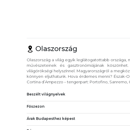
Olaszország
Olaszország a világ egyik leglátogatottabb országa,
művészeteinek és gasztronómiájának köszönhet
világörökségi helyszínnel. Magyarországról a megköze
könnyen eljuthatunk. Hova érdemes menni? Észak-Ola
Cortina d’Ampezzo – tengerpart: Portofino, Sanremo, C
Beszélt világnyelvek
Főszezon
Árak Budapesthez képest