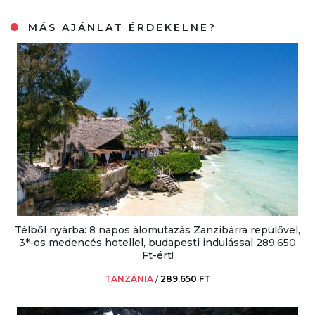
MÁS AJÁNLAT ÉRDEKELNE?
Télből nyárba: 8 napos álomutazás Zanzibárra repülővel,
3*-os medencés hotellel, budapesti indulással 289.650
Ft-ért!
TANZÁNIA
/
289.650 FT