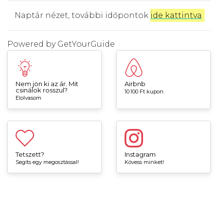
Naptár nézet, további időpontok
ide kattintva
.
Powered by
GetYourGuide
Nem jön ki az ár. Mit
Airbnb
csinálok rosszul?
10.100 Ft kupon
Elolvasom
Tetszett?
Instagram
Segíts egy megosztással!
Kövess minket!