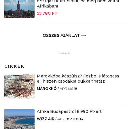
ért! Igazi kultúrsokk, ha még nem voltál
Afrikában!
55.780 FT
ÖSSZES AJÁNLAT
CIKKEK
Marokkóba készülsz? Fezbe is látogass
el, hiszen csodákra bukkanhatsz
MAROKKÓ
/
ÁPRILIS 18.
Afrika Budapestről 8.990 Ft-ért!
WIZZ AIR
/
AUGUSZTUS 14.