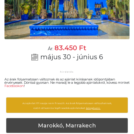
83.450
Ft
Ár:
május 30 - június 6
Az árak folyamatosan változnak és az ajánlat kiírásanak időpontjában
érvényesek. Döntsd gyorsan. Ne maradj le a legjobb ajánlatokról, kövess minket
Facebookon
!
Az ajánlat 171 napja nem frissült. Az árak folyamatosan változhatnak,
ezért célszerű a legfrissebb ajánlatokat
böngészni.
Marokkó, Marrakech