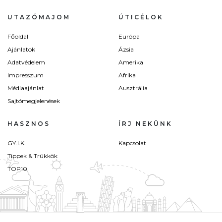
UTAZÓMAJOM
ÚTICÉLOK
Főoldal
Európa
Ajánlatok
Ázsia
Adatvédelem
Amerika
Impresszum
Afrika
Médiaajánlat
Ausztrália
Sajtómegjelenések
HASZNOS
ÍRJ NEKÜNK
GY.I.K.
Kapcsolat
Tippek & Trükkök
TOP10