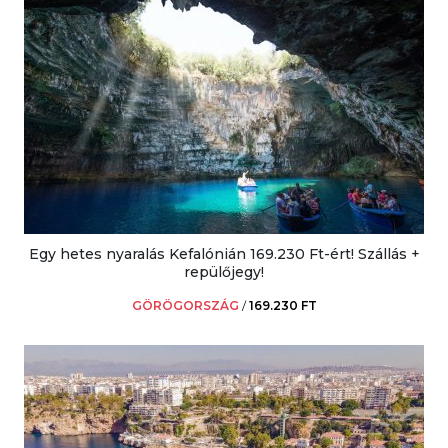
Egy hetes nyaralás Kefalónián 169.230 Ft-ért! Szállás +
repülőjegy!
GÖRÖGORSZÁG
/
169.230 FT