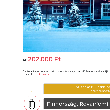
202.000
Ft
Ár:
Az árak folyamatosan változnak és az ajánlat kiírásanak időpontjáb
minket
Facebookon
!
!
Az ajánlat 1353 napja n
ezért célszer
Finnország, Rovaniemi