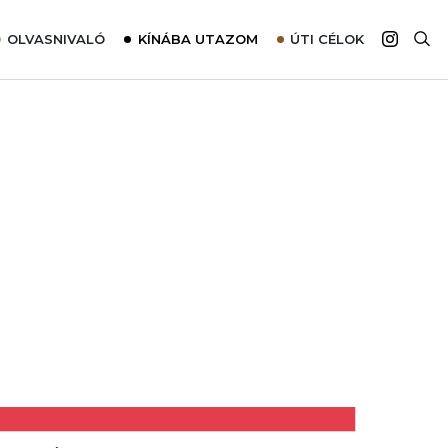
OLVASNIVALÓ
KÍNÁBA UTAZOM
ÚTI CÉLOK
Top 10 látnivalók térképpel
Európa
Tudnivalók az ajánlatok lefoglalásához
Ázsia
Tippek & Trükkök
Amerika
Utazómajom – CitySIM kártya a világutazóknak
Afrika
Interjú
Ausztrália
Élménybeszámolók
Szállodalátogatás
Sajtómegjelenések