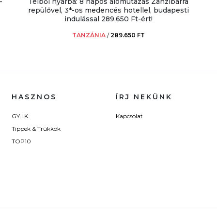
-
Télből nyárba: 8 napos álomutazás Zanzibárra
repülővel, 3*-os medencés hotellel, budapesti
indulással 289.650 Ft-ért!
TANZÁNIA
/
289.650 FT
HASZNOS
ÍRJ NEKÜNK
GY.I.K.
Kapcsolat
Tippek & Trükkök
TOP10