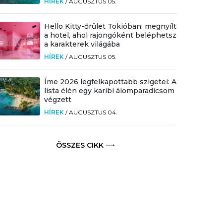
HÍREK
/
AUGUSZTUS 05.
Hello Kitty-őrület Tokióban: megnyílt
a hotel, ahol rajongóként beléphetsz
a karakterek világába
HÍREK
/
AUGUSZTUS 05.
Íme 2026 legfelkapottabb szigetei: A
lista élén egy karibi álomparadicsom
végzett
HÍREK
/
AUGUSZTUS 04.
ÖSSZES CIKK