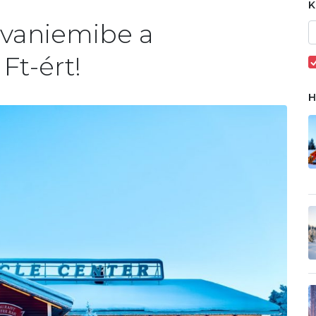
0
ovaniemibe a
Ft-ért!