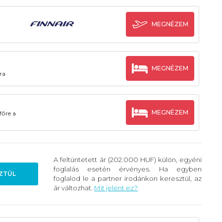
MEGNÉZEM
MEGNÉZEM
ra
MEGNÉZEM
főre a
A feltüntetett ár (202.000 HUF) külön, egyéni
foglalás esetén érvényes. Ha egyben
ZTÜL
foglalod le a partner irodánkon keresztül, az
ár változhat.
Mit jelent ez?