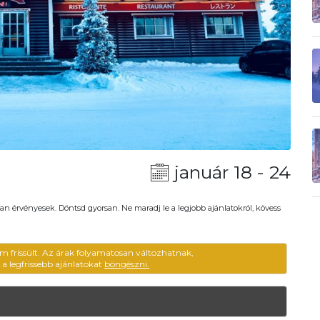
január 18 - 24
an érvényesek. Döntsd gyorsan. Ne maradj le a legjobb ajánlatokról, kövess
em frissült. Az árak folyamatosan változhatnak,
ű a legfrissebb ajánlatokat
böngészni.