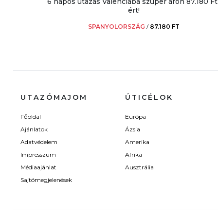
6 napos utazás Valenciába szuper áron 87.180 Ft
ért!
SPANYOLORSZÁG
/
87.180 FT
UTAZÓMAJOM
ÚTICÉLOK
Főoldal
Európa
Ajánlatok
Ázsia
Adatvédelem
Amerika
Impresszum
Afrika
Médiaajánlat
Ausztrália
Sajtómegjelenések