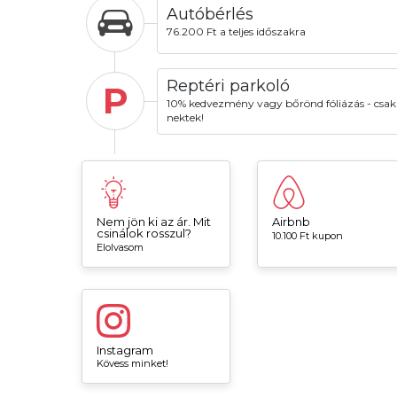
Autóbérlés
76.200 Ft a teljes időszakra
Reptéri parkoló
P
10% kedvezmény vagy bőrönd fóliázás - csak
nektek!
Nem jön ki az ár. Mit
Airbnb
csinálok rosszul?
10.100 Ft kupon
Elolvasom
Instagram
Kövess minket!