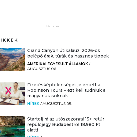
CIKKEK
Grand Canyon útikalauz: 2026-os
belépő árak, túrák és hasznos tippek
AMERIKAI EGYESÜLT ÁLLAMOK
/
AUGUSZTUS 06.
Fizetésképtelenséget jelentett a
Robinson Tours – ezt kell tudniuk a
magyar utasoknak
HÍREK
/
AUGUSZTUS 05.
Startolj rá az utószezonra! 15+ retúr
repülőjegy Budapestről 18.980 Ft
alatt!