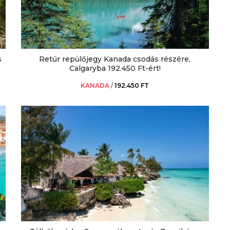
s
Retúr repülőjegy Kanada csodás részére,
Calgaryba 192.450 Ft-ért!
KANADA
/
192.450 FT