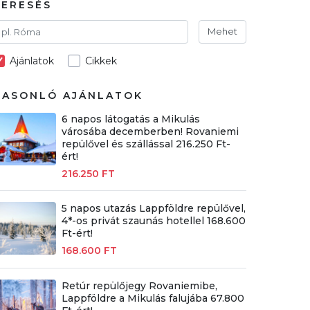
KERESÉS
Mehet
Ajánlatok
Cikkek
HASONLÓ AJÁNLATOK
6 napos látogatás a Mikulás
városába decemberben! Rovaniemi
repülővel és szállással 216.250 Ft-
ért!
216.250 FT
5 napos utazás Lappföldre repülővel,
4*-os privát szaunás hotellel 168.600
Ft-ért!
168.600 FT
Retúr repülőjegy Rovaniemibe,
Lappföldre a Mikulás falujába 67.800