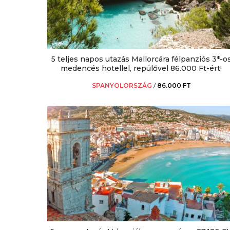
5 teljes napos utazás Mallorcára félpanziós 3*-o
medencés hotellel, repülővel 86.000 Ft-ért!
SPANYOLORSZÁG
/
86.000 FT