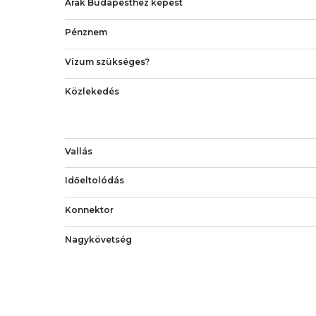
Árak Budapesthez képest
Pénznem
Vízum szükséges?
Közlekedés
Vallás
Időeltolódás
Konnektor
Nagykövetség