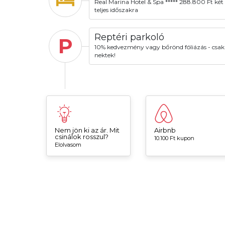
Real Marina Hotel & Spa ***** 288.800 Ft két 
teljes időszakra
Reptéri parkoló
P
10% kedvezmény vagy bőrönd fóliázás - csak
nektek!
Nem jön ki az ár. Mit
Airbnb
csinálok rosszul?
10.100 Ft kupon
Elolvasom