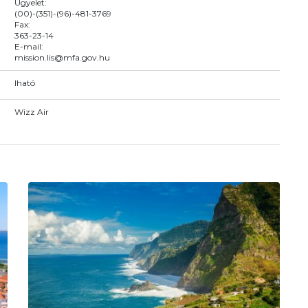
Ügyelet:
(00)-(351)-(96)-481-3769
Fax:
363-23-14
E-mail:
mission.lis@mfa.gov.hu
Iható
Wizz Air