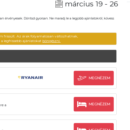
március 19 - 26
an érvényesek. Döntsd gyorsan. Ne maradj le a legjobb ajánlatokról, kövess
m frissült. Az árak folyamatosan változhatnak,
ű a legfrissebb ajánlatokat
böngészni.
MEGNÉZEM
MEGNÉZEM
re a