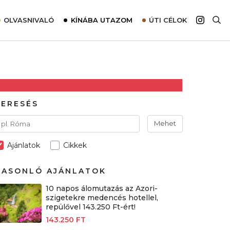
OLVASNIVALÓ
KÍNÁBA UTAZOM
ÚTI CÉLOK
Top 10 látnivalók térképpel
Európa
Tudnivalók az ajánlatok lefoglalásához
Ázsia
Tippek & Trükkök
Amerika
Utazómajom – CitySIM kártya a világutazóknak
Afrika
KERESÉS
Interjú
Ausztrália
Mehet
Élménybeszámolók
Ajánlatok
Cikkek
Szállodalátogatás
Sajtómegjelenések
HASONLÓ AJÁNLATOK
10 napos álomutazás az Azori-
szigetekre medencés hotellel,
repülővel 143.250 Ft-ért!
143.250 FT