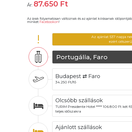
87.650
Ft
Ár:
Az árak folyamatosan változnak és az ajánlat kiírásanak időpontjáb
minket
Facebookon
!
!
Az ajánlat 537 napja ne
ezért célszer
Portugália, Faro
Budapest ⇄ Faro
34.250 Ft/fő
Olcsóbb szállások
TURIM Presidente Hotel **** 106.800 Ft két fő
teljes időszakra
Ajánlott szállások