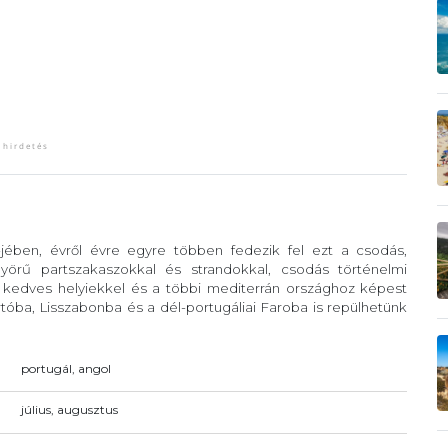
-jében, évről évre egyre többen fedezik fel ezt a csodás,
örű partszakaszokkal és strandokkal, csodás történelmi
, kedves helyiekkel és a többi mediterrán országhoz képest
óba, Lisszabonba és a dél-portugáliai Faroba is repülhetünk
portugál, angol
július, augusztus