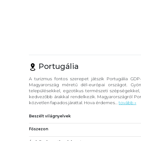
Portugália
A turizmus fontos szerepet játszik Portugália GDP
Magyarország méretű dél-európai országot. Gyöny
településekkel, egzotikus természeti szépségekkel
kedvezőbb árakkal rendelkezik. Magyarországról Port
közvetlen fapados járattal. Hova érdemes...
tovább »
Beszélt világnyelvek
Főszezon