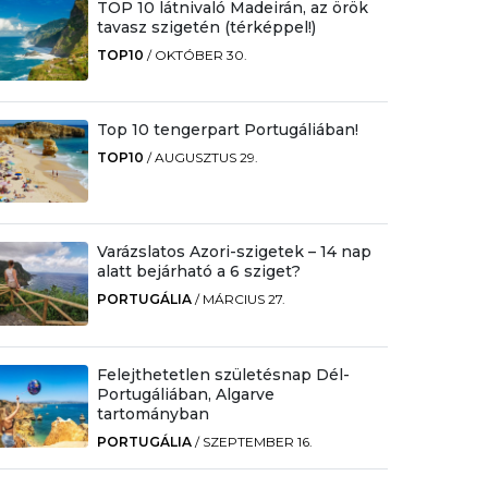
TOP 10 látnivaló Madeirán, az örök
tavasz szigetén (térképpel!)
TOP10
/
OKTÓBER 30.
Top 10 tengerpart Portugáliában!
TOP10
/
AUGUSZTUS 29.
Varázslatos Azori-szigetek – 14 nap
alatt bejárható a 6 sziget?
PORTUGÁLIA
/
MÁRCIUS 27.
Felejthetetlen születésnap Dél-
Portugáliában, Algarve
tartományban
PORTUGÁLIA
/
SZEPTEMBER 16.