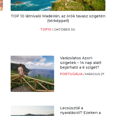
TOP 10 látnivaló Madeirán, az örök tavasz szigetén
(térképpel!)
TOP10
/
OKTÓBER 30.
Varázslatos Azori-
szigetek – 14 nap alatt
bejárható a 6 sziget?
PORTUGÁLIA
/
MÁRCIUS 27.
Lecsúsztál a
nyaralásról? Ezeken a