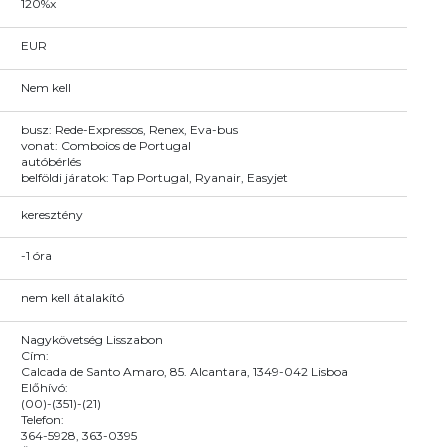
120%x
EUR
Nem kell
busz: Rede-Expressos, Renex, Eva-bus
vonat: Comboios de Portugal
autóbérlés
belföldi járatok: Tap Portugal, Ryanair, Easyjet
keresztény
-1 óra
nem kell átalakító
Nagykövetség Lisszabon
Cím:
Calcada de Santo Amaro, 85. Alcantara, 1349-042 Lisboa
Előhívó:
(00)-(351)-(21)
Telefon:
364-5928, 363-0395