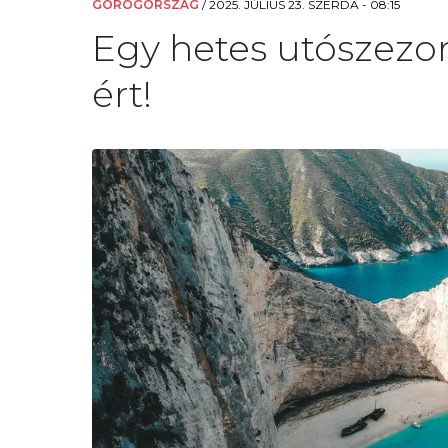
GÖRÖGORSZÁG
/
2025. JÚLIUS 23. SZERDA - 08:15
Egy hetes utószezon
ért!