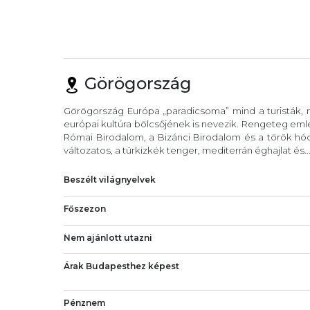
Görögország
Görögország Európa „paradicsoma” mind a turisták, m
európai kultúra bölcsőjének is nevezik. Rengeteg eml
Római Birodalom, a Bizánci Birodalom és a török hód
változatos, a türkizkék tenger, mediterrán éghajlat és..
Beszélt világnyelvek
Főszezon
Nem ajánlott utazni
Árak Budapesthez képest
Pénznem