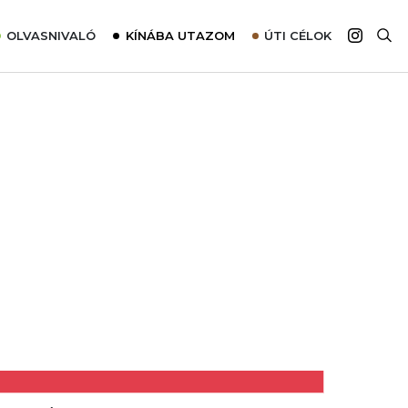
OLVASNIVALÓ
KÍNÁBA UTAZOM
ÚTI CÉLOK
Top 10 látnivalók térképpel
Európa
Tudnivalók az ajánlatok lefoglalásához
Ázsia
Tippek & Trükkök
Amerika
Utazómajom – CitySIM kártya a világutazóknak
Afrika
Interjú
Ausztrália
Élménybeszámolók
Szállodalátogatás
Sajtómegjelenések