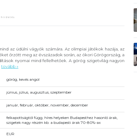
ind az üdülni vágyók számára. Az olimpiai játékok hazája, az
éket őrzött meg az évszázadok során, az ókori Görögország, a
ítások nyomai mind fellelhetőek. A görög szigetvilág nagyon
.
tovább »
görög, kevés angol
június, július, augusztus, szeptember
január, február, október, november, december
felkapottságtól függ, híres helyeken Budapesthez hasonló árak,
szigetek nagy részén kb. a budapesti árak 70-80%-ax
EUR