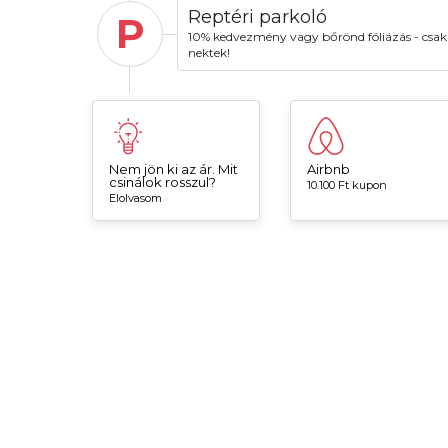
Reptéri parkoló
P
10% kedvezmény vagy bőrönd fóliázás - csak
nektek!
Nem jön ki az ár. Mit
Airbnb
csinálok rosszul?
10.100 Ft kupon
Elolvasom