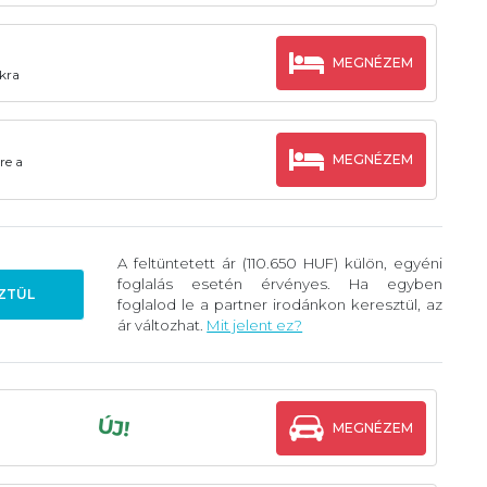
MEGNÉZEM
akra
MEGNÉZEM
re a
A feltüntetett ár (110.650 HUF) külön, egyéni
foglalás esetén érvényes. Ha egyben
ZTÜL
foglalod le a partner irodánkon keresztül, az
ár változhat.
Mit jelent ez?
ÚJ!
MEGNÉZEM