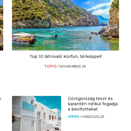
Top 10 látnivaló Korfun, térképpel!
TOP10
/
NOVEMBER 29.
y
Görögország teszt és
karantén nélkül fogadja
a beoltottakat
HÍREK
/
MÁRCIUS 23.