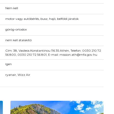
Nem kell
motor vagy autóbérlés, busz, hajó, belföldi járatok
görög-ortodox
nem kell átalakító
Cím: 38, Vasileos Konstantinou 116 35 Athén, Telefon: 0030 210 72
56 800, 0030 210 72 56 801, E-mail: mission.ath@mfa.gov.hu
Igen
ryanair, Wizz Air