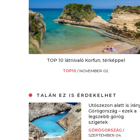
TOP 10 látnivaló Korfun, térképpel
TOP10
/
NOVEMBER 02.
TALÁN EZ IS ÉRDEKELHET
Utószezon alatt is irán
Görögország – ezek a
legszebb görög
szigetek
GÖRÖGORSZÁG
/
SZEPTEMBER 04.