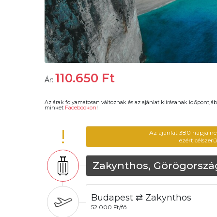
110.650
Ft
Ár:
Az árak folyamatosan változnak és az ajánlat kiírásanak időpontjáb
minket
Facebookon
!
!
Az ajánlat 380 napja ne
ezért célszer
Zakynthos, Görögorszá
Budapest ⇄ Zakynthos
52.000 Ft/fő