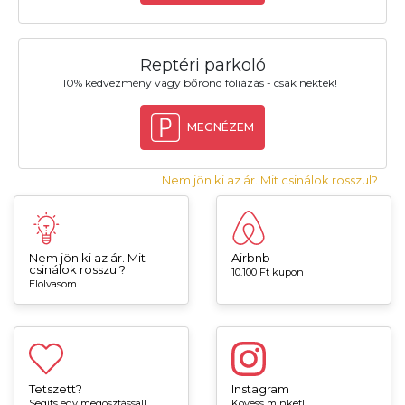
Reptéri parkoló
10% kedvezmény vagy bőrönd fóliázás - csak nektek!
MEGNÉZEM
Nem jön ki az ár. Mit csinálok rosszul?
Nem jön ki az ár. Mit
Airbnb
csinálok rosszul?
10.100 Ft kupon
Elolvasom
Tetszett?
Instagram
Segíts egy megosztással!
Kövess minket!