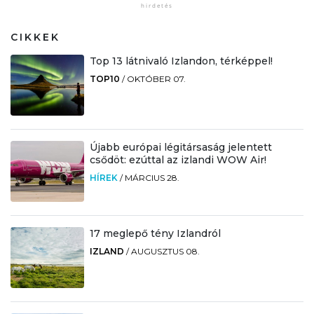
CIKKEK
Top 13 látnivaló Izlandon, térképpel!
TOP10
/
OKTÓBER 07.
Újabb európai légitársaság jelentett
csődöt: ezúttal az izlandi WOW Air!
HÍREK
/
MÁRCIUS 28.
17 meglepő tény Izlandról
IZLAND
/
AUGUSZTUS 08.