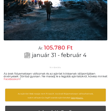
105.780
Ft
Ár:
január 31 - február 4
Az árak folyamatosan változnak és az ajánlat kiírásanak időpontjában
érvényesek. Döntsd gyorsan. Ne maradj le a legjobb ajánlatokról, kövess minket
Facebookon
!
Az ajánlat 1346 napja nem frissült. Az árak folyamatosan változhatnak,
ezért célszerű a legfrissebb ajánlatokat
böngészni.