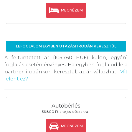
MEGNÉZEM
LEFOGLALOM EGYBEN UTAZÁSI IRODÁN KERESZTÜL
A feltüntetett ár (105.780 HUF) külön, egyéni
foglalás esetén érvényes. Ha egyben foglalod le a
partner irodánkon keresztül, az ár változhat.
Mit
jelent ez?
Autóbérlés
56.800 Ft a teljes időszakra
MEGNÉZEM