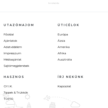
UTAZÓMAJOM
ÚTICÉLOK
Főoldal
Európa
Ajánlatok
Ázsia
Adatvédelem
Amerika
Impresszum
Afrika
Médiaajánlat
Ausztrália
Sajtómegjelenések
HASZNOS
ÍRJ NEKÜNK
GY.I.K.
Kapcsolat
Tippek & Trükkök
TOP10