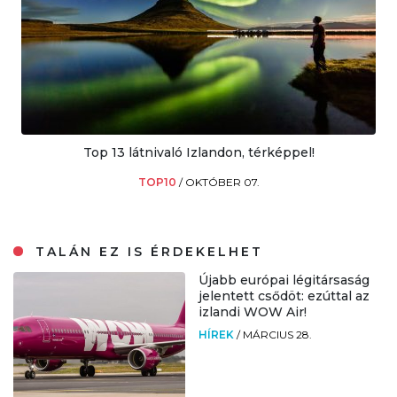
Top 13 látnivaló Izlandon, térképpel!
TOP10
/
OKTÓBER 07.
TALÁN EZ IS ÉRDEKELHET
Újabb európai légitársaság
jelentett csődöt: ezúttal az
izlandi WOW Air!
HÍREK
/
MÁRCIUS 28.