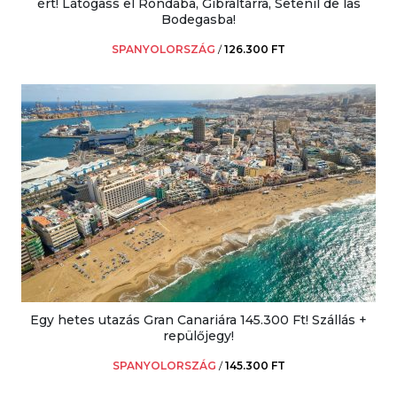
ért! Látogass el Rondába, Gibraltárra, Setenil de las
Bodegasba!
SPANYOLORSZÁG
/
126.300 FT
Egy hetes utazás Gran Canariára 145.300 Ft! Szállás +
repülőjegy!
SPANYOLORSZÁG
/
145.300 FT