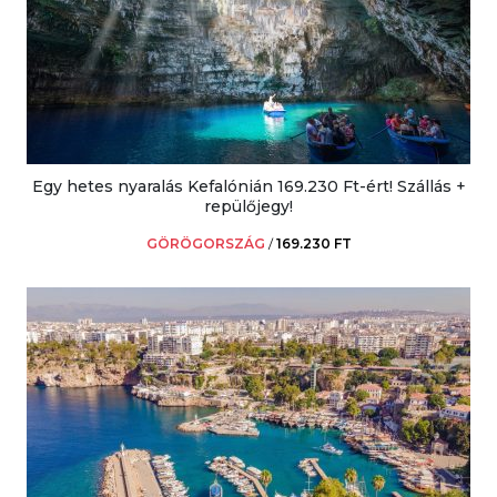
Egy hetes nyaralás Kefalónián 169.230 Ft-ért! Szállás +
repülőjegy!
GÖRÖGORSZÁG
/
169.230 FT