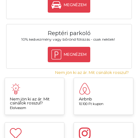
MEGNÉZEM
Reptéri parkoló
10% kedvezmény vagy bőrönd fóliázás - csak nektek!
MEGNÉZEM
Nem jön ki az ár. Mit csinálok rosszul?
Nem jön ki az ár. Mit
Airbnb
csinálok rosszul?
10.100 Ft kupon
Elolvasom