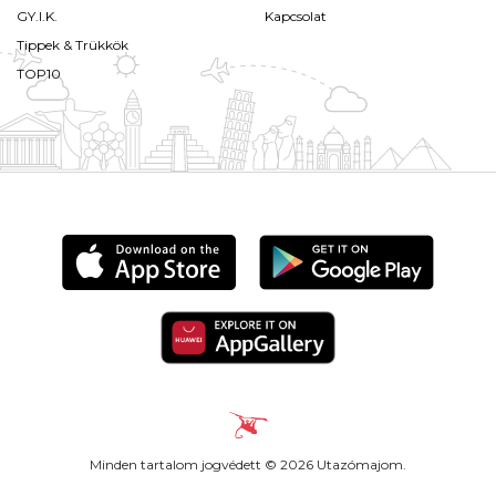
GY.I.K.
Kapcsolat
Tippek & Trükkök
TOP10
Minden tartalom jogvédett © 2026 Utazómajom.