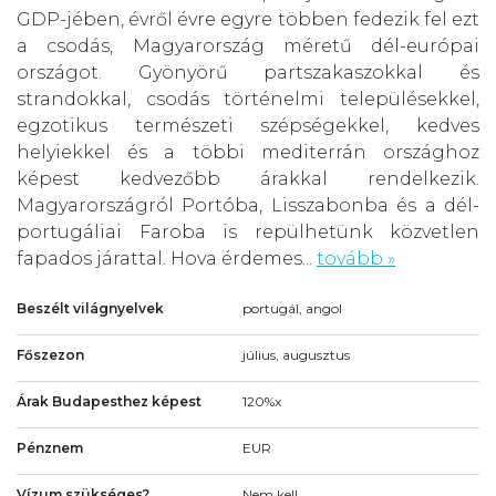
GDP-jében, évről évre egyre többen fedezik fel ezt
a csodás, Magyarország méretű dél-európai
országot. Gyönyörű partszakaszokkal és
strandokkal, csodás történelmi településekkel,
egzotikus természeti szépségekkel, kedves
helyiekkel és a többi mediterrán országhoz
képest kedvezőbb árakkal rendelkezik.
Magyarországról Portóba, Lisszabonba és a dél-
portugáliai Faroba is repülhetünk közvetlen
fapados járattal. Hova érdemes...
tovább »
Beszélt világnyelvek
portugál, angol
Főszezon
július, augusztus
Árak Budapesthez képest
120%x
Pénznem
EUR
Vízum szükséges?
Nem kell