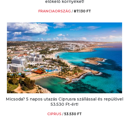
előkelő környéket!
FRANCIAORSZÁG
/
87.130 FT
Micsoda? 5 napos utazás Ciprusra szállással és repülővel
53.530 Ft-ért!
CIPRUS
/
53.530 FT