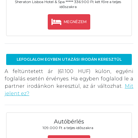
Sheraton Lisboa Hotel & Spa ***** 336.900 Ft két főre a teljes
időszakra
MEGNÉZEM
LEFOGLALOM EGYBEN UTAZÁSI IRODÁN KERESZTÜL
A feltüntetett ár (61.100 HUF) külön, egyéni
foglalás esetén érvényes. Ha egyben foglalod le a
partner irodánkon keresztül, az ár változhat.
Mit
jelent ez?
Autóbérlés
109.000 Ft a teljes időszakra