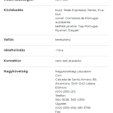
Közlekedés
busz: Rede-Expressos, Renex, Eva-
bus
vonat: Comboios de Portugal
autóbérlés
belföldi járatok: Tap Portugal,
Ryanair, Easyjet
Vallás
keresztény
Időeltolódás
-1 óra
Konnektor
nem kell átalakító
Nagykövetség
Nagykövetség Lisszabon
Cím:
Calcada de Santo Amaro, 85.
Alcantara, 1349-042 Lisboa
Előhívó:
(00)-(351)-(21)
Telefon:
364-5928, 363-0395
Ügyelet:
(00)-(351)-(96)-481-3769
Fax: