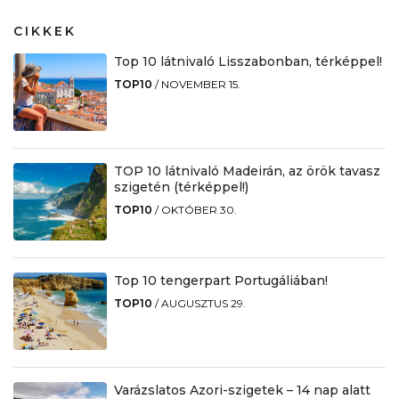
CIKKEK
Top 10 látnivaló Lisszabonban, térképpel!
TOP10
/
NOVEMBER 15.
TOP 10 látnivaló Madeirán, az örök tavasz
szigetén (térképpel!)
TOP10
/
OKTÓBER 30.
Top 10 tengerpart Portugáliában!
TOP10
/
AUGUSZTUS 29.
Varázslatos Azori-szigetek – 14 nap alatt