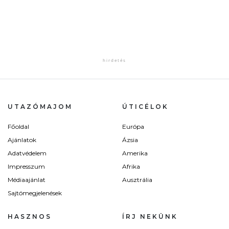
UTAZÓMAJOM
ÚTICÉLOK
Főoldal
Európa
Ajánlatok
Ázsia
Adatvédelem
Amerika
Impresszum
Afrika
Médiaajánlat
Ausztrália
Sajtómegjelenések
HASZNOS
ÍRJ NEKÜNK