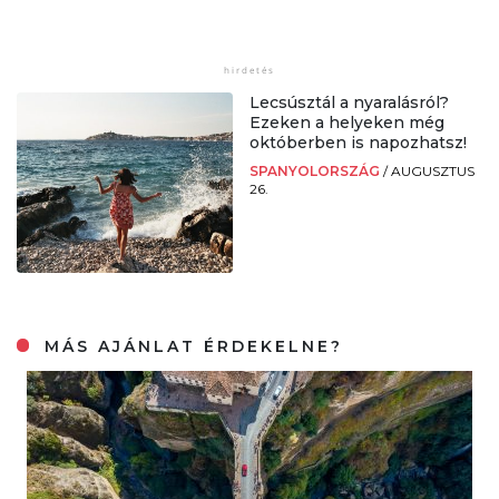
Lecsúsztál a nyaralásról?
Ezeken a helyeken még
októberben is napozhatsz!
SPANYOLORSZÁG
/
AUGUSZTUS
26.
MÁS AJÁNLAT ÉRDEKELNE?