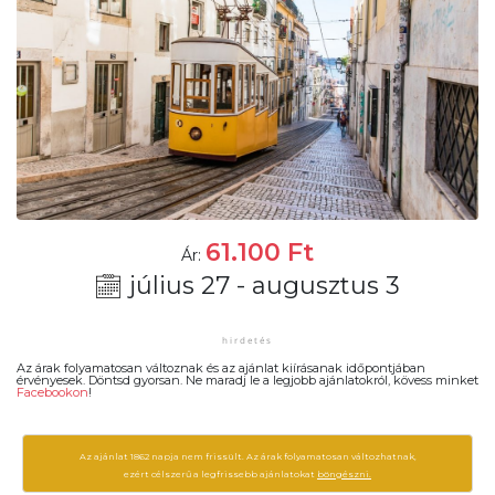
61.100
Ft
Ár:
július 27 - augusztus 3
Az árak folyamatosan változnak és az ajánlat kiírásanak időpontjában
érvényesek. Döntsd gyorsan. Ne maradj le a legjobb ajánlatokról, kövess minket
Facebookon
!
Az ajánlat 1862 napja nem frissült. Az árak folyamatosan változhatnak,
ezért célszerű a legfrissebb ajánlatokat
böngészni.