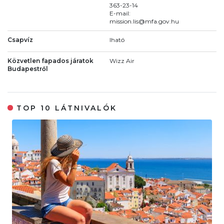
363-23-14
E-mail:
mission.lis@mfa.gov.hu
Csapvíz
Iható
Közvetlen fapados járatok
Wizz Air
Budapestről
TOP 10 LÁTNIVALÓK