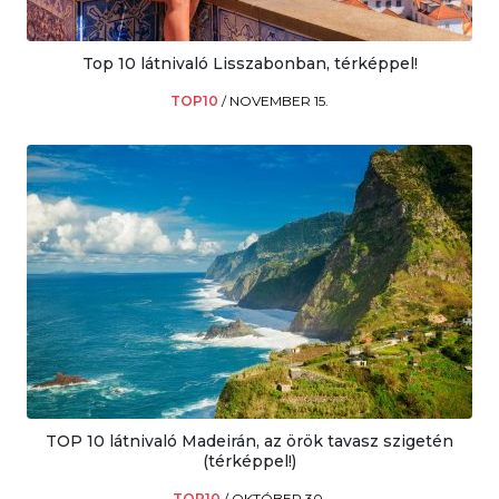
Top 10 látnivaló Lisszabonban, térképpel!
TOP10
/
NOVEMBER 15.
TOP 10 látnivaló Madeirán, az örök tavasz szigetén
(térképpel!)
TOP10
/
OKTÓBER 30.