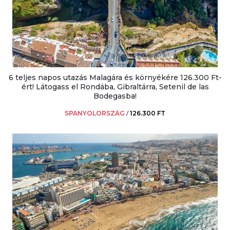
6 teljes napos utazás Malagára és környékére 126.300 Ft-
ért! Látogass el Rondába, Gibraltárra, Setenil de las
Bodegasba!
SPANYOLORSZÁG
/
126.300 FT