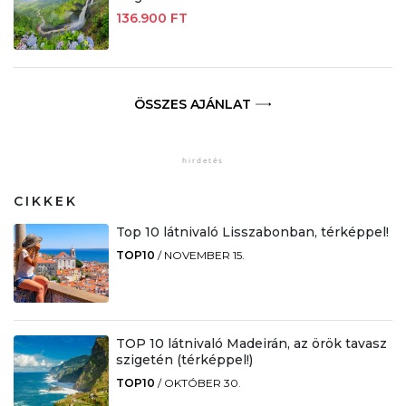
136.900 FT
ÖSSZES AJÁNLAT
CIKKEK
Top 10 látnivaló Lisszabonban, térképpel!
TOP10
/
NOVEMBER 15.
TOP 10 látnivaló Madeirán, az örök tavasz
szigetén (térképpel!)
TOP10
/
OKTÓBER 30.