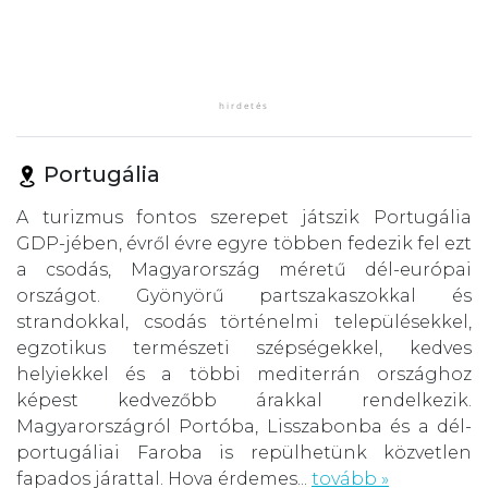
Portugália
A turizmus fontos szerepet játszik Portugália
GDP-jében, évről évre egyre többen fedezik fel ezt
a csodás, Magyarország méretű dél-európai
országot. Gyönyörű partszakaszokkal és
strandokkal, csodás történelmi településekkel,
egzotikus természeti szépségekkel, kedves
helyiekkel és a többi mediterrán országhoz
képest kedvezőbb árakkal rendelkezik.
Magyarországról Portóba, Lisszabonba és a dél-
portugáliai Faroba is repülhetünk közvetlen
fapados járattal. Hova érdemes...
tovább »