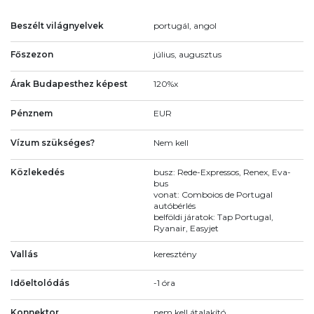
Beszélt világnyelvek
portugál, angol
Főszezon
július, augusztus
Árak Budapesthez képest
120%x
Pénznem
EUR
Vízum szükséges?
Nem kell
Közlekedés
busz: Rede-Expressos, Renex, Eva-
bus
vonat: Comboios de Portugal
autóbérlés
belföldi járatok: Tap Portugal,
Ryanair, Easyjet
Vallás
keresztény
Időeltolódás
-1 óra
Konnektor
nem kell átalakító