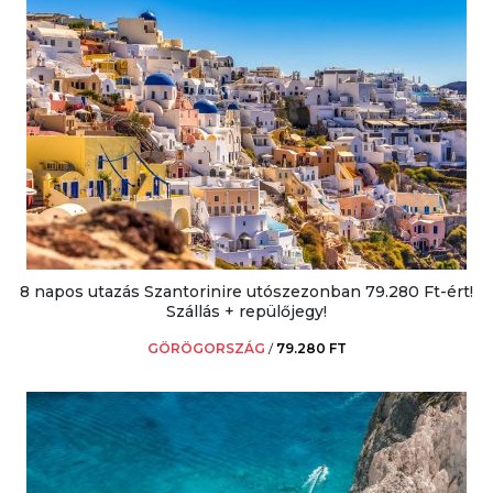
8 napos utazás Szantorinire utószezonban 79.280 Ft-ért!
Szállás + repülőjegy!
GÖRÖGORSZÁG
/
79.280 FT