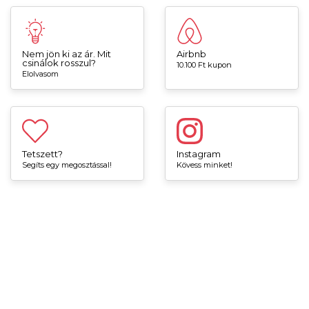
Nem jön ki az ár. Mit
Airbnb
csinálok rosszul?
10.100 Ft kupon
Elolvasom
Tetszett?
Instagram
Segíts egy megosztással!
Kövess minket!