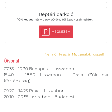
Reptéri parkoló
10% kedvezmény vagy bőrönd fóliázás - csak nektek!
MEGNÉZEM
Nem jön ki az ár. Mit csinálok rosszul?
Útvonal
07:35 – 10:30 Budapest – Lisszabon
15:40 – 18:50 Lisszabon – Praia (Zöld-foki
Köztársaság)
09:20 – 14:25 Praia – Lisszabon
20:10 – 00:55 Lisszabon – Budapest