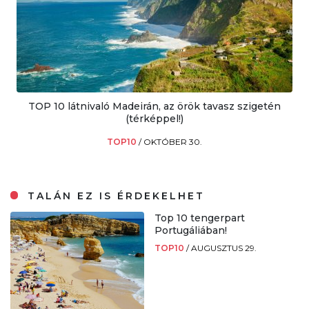
TOP 10 látnivaló Madeirán, az örök tavasz szigetén
(térképpel!)
TOP10
/
OKTÓBER 30.
TALÁN EZ IS ÉRDEKELHET
Top 10 tengerpart
Portugáliában!
TOP10
/
AUGUSZTUS 29.