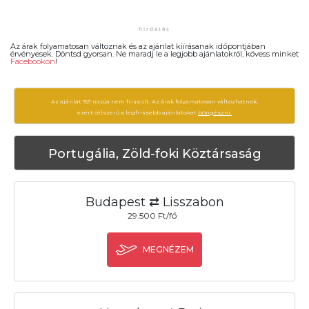
Az árak folyamatosan változnak és az ajánlat kiírásanak időpontjában
érvényesek. Döntsd gyorsan. Ne maradj le a legjobb ajánlatokról, kövess minket
Facebookon
!
Az ajánlat 921 napja nem frissült. Az árak folyamatosan változhatnak,
ezért célszerű a legfrissebb ajánlatokat
böngészni.
Portugália, Zöld-foki Köztársaság
Budapest ⇄ Lisszabon
29.500 Ft/fő
MEGNÉZEM