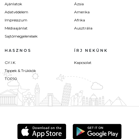
Ajánlatok
Ázsia
Adatvédelem
Amerika
Impresszum
Afrika
Médiaajánlat
Ausztrália
Sajtómegjelenések
HASZNOS
ÍRJ NEKÜNK
GY.I.K.
Kapcsolat
Tippek & Trükkök
TOP10