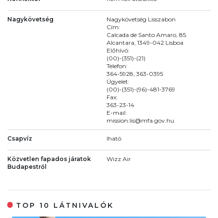
Nagykövetség
Nagykövetség Lisszabon
Cím:
Calcada de Santo Amaro, 85.
Alcantara, 1349-042 Lisboa
Előhívó:
(00)-(351)-(21)
Telefon:
364-5928, 363-0395
Ügyelet:
(00)-(351)-(96)-481-3769
Fax:
363-23-14
E-mail:
mission.lis@mfa.gov.hu
Csapvíz
Iható
Közvetlen fapados járatok
Wizz Air
Budapestről
TOP 10 LÁTNIVALÓK