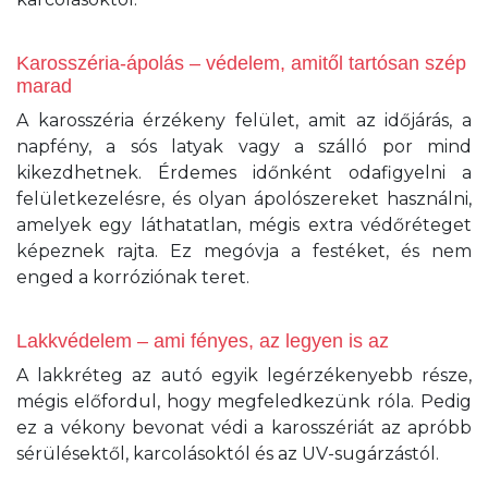
Karosszéria-ápolás – védelem, amitől tartósan szép
marad
A karosszéria érzékeny felület, amit az időjárás, a
napfény, a sós latyak vagy a szálló por mind
kikezdhetnek. Érdemes időnként odafigyelni a
felületkezelésre, és olyan ápolószereket használni,
amelyek egy láthatatlan, mégis extra védőréteget
képeznek rajta. Ez megóvja a festéket, és nem
enged a korróziónak teret.
Lakkvédelem – ami fényes, az legyen is az
A lakkréteg az autó egyik legérzékenyebb része,
mégis előfordul, hogy megfeledkezünk róla. Pedig
ez a vékony bevonat védi a karosszériát az apróbb
sérülésektől, karcolásoktól és az UV-sugárzástól.