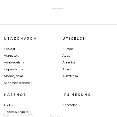
UTAZÓMAJOM
ÚTICÉLOK
Főoldal
Európa
Ajánlatok
Ázsia
Adatvédelem
Amerika
Impresszum
Afrika
Médiaajánlat
Ausztrália
Sajtómegjelenések
HASZNOS
ÍRJ NEKÜNK
GY.I.K.
Kapcsolat
Tippek & Trükkök