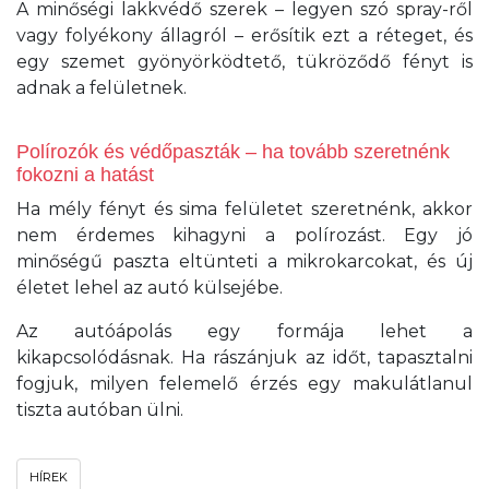
A minőségi lakkvédő szerek – legyen szó spray-ről
vagy folyékony állagról – erősítik ezt a réteget, és
egy szemet gyönyörködtető, tükröződő fényt is
adnak a felületnek.
Polírozók és védőpaszták – ha tovább szeretnénk
fokozni a hatást
Ha mély fényt és sima felületet szeretnénk, akkor
nem érdemes kihagyni a polírozást. Egy jó
minőségű paszta eltünteti a mikrokarcokat, és új
életet lehel az autó külsejébe.
Az autóápolás egy formája lehet a
kikapcsolódásnak. Ha rászánjuk az időt, tapasztalni
fogjuk, milyen felemelő érzés egy makulátlanul
tiszta autóban ülni.
HÍREK