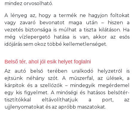
mindez orvosolható.
A lényeg az, hogy a termék ne hagyjon foltokat
vagy zavaró bevonatot maga után – hiszen a
vezetés biztonsága is múlhat a tiszta kilátáson. Ha
még vízlepergető hatása is van, akkor az esős
időjárás sem okoz többé kellemetlenséget.
Belső tér, ahol jól esik helyet foglalni
Az autó belső terében uralkodó helyzetről is
ejtsünk néhány szót. A műszerfal, az ülések, a
kárpitok és a szellőzők – mindegyik megérdemel
egy kis figyelmet. A minőségi és hatásos belsőtér-
tisztítókkal eltávolíthatjuk a port, az
ujjlenyomatokat és az apróbb maszatokat.