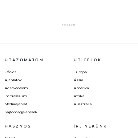
UTAZÓMAJOM
ÚTICÉLOK
Főoldal
Európa
Ajánlatok
Ázsia
Adatvédelem
Amerika
Impresszum
Afrika
Médiaajánlat
Ausztrália
Sajtómegjelenések
HASZNOS
ÍRJ NEKÜNK