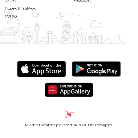
GY.I.K.
Kapcsolat
Tippek & Trükkök
TOP10
Minden tartalom jogvédett © 2026 Utazómajom.