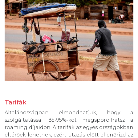
Tarifák
Általánosságban elmondhatjuk, hogy a
szolgáltatással 85-95%-kot megspórolhatsz a
roaming díjaidon. A tarifák az egyes országokban
eltérőek lehetnek, ezért utazás előtt ellenőrizd az