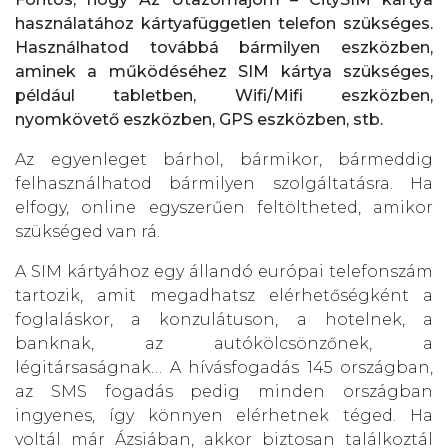
használatához kártyafüggetlen telefon szükséges.
Használhatod továbbá bármilyen eszközben,
aminek a működéséhez SIM kártya szükséges,
például tabletben, Wifi/Mifi eszközben,
nyomkövető eszközben, GPS eszközben, stb.
Az egyenleget bárhol, bármikor, bármeddig
felhasználhatod bármilyen szolgáltatásra. Ha
elfogy, online egyszerűen feltöltheted, amikor
szükséged van rá.
A SIM kártyához egy állandó európai telefonszám
tartozik, amit megadhatsz elérhetőségként a
foglaláskor, a konzulátuson, a hotelnek, a
banknak, az autókölcsönzőnek, a
légitársaságnak… A hívásfogadás 145 országban,
az SMS fogadás pedig minden országban
ingyenes, így könnyen elérhetnek téged. Ha
voltál már Ázsiában, akkor biztosan találkoztál