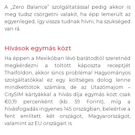
A „Zero Balance” szolgáltatással pedig akkor is
meg tudsz csörgetni valakit, ha épp lemerült az
egyenleged, így vissza tudnak hívni, ha szükséged
van rá.
Hívások egymás közt
Ha éppen a Mexikóban lévő barátodtól szeretnéd
megkérdezni a töltött káposzta receptjét
Thaiföldön, akkor sincs probléma! Hagyományos
szolgáltatókkal ez egy költséges dolog lenne
mindkettőtök számára, de az Utazómajom –
CitySIM kártyákkal a hívás díja egymás közt csak
€0,19 percenként (kb. 59 Forint), míg a
hívásfogadás ingyenes 145 országban, beleértve a
fent említett két országot, Magyarországot,
valamint az EU országait is.