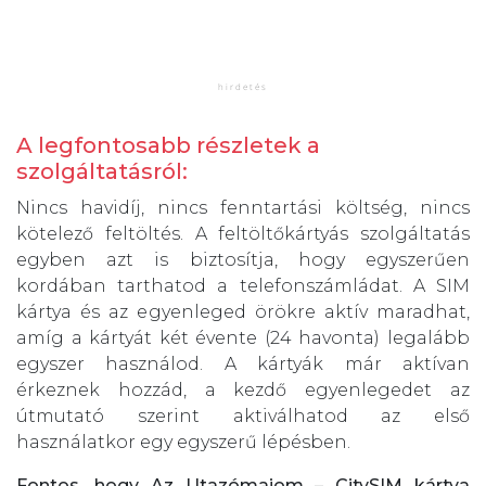
A legfontosabb részletek a
szolgáltatásról:
Nincs havidíj, nincs fenntartási költség, nincs
kötelező feltöltés. A feltöltőkártyás szolgáltatás
egyben azt is biztosítja, hogy egyszerűen
kordában tarthatod a telefonszámládat. A SIM
kártya és az egyenleged örökre aktív maradhat,
amíg a kártyát két évente (24 havonta) legalább
egyszer használod. A kártyák már aktívan
érkeznek hozzád, a kezdő egyenlegedet az
útmutató szerint aktiválhatod az első
használatkor egy egyszerű lépésben.
Fontos, hogy Az Utazómajom – CitySIM kártya