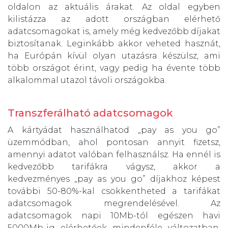
oldalon az aktuális árakat. Az oldal egyben
kilistázza az adott országban elérhető
adatcsomagokat is, amely még kedvezőbb díjakat
biztosítanak. Leginkább akkor veheted hasznát,
ha Európán kívül olyan utazásra készülsz, ami
több országot érint, vagy pedig ha évente több
alkalommal utazol távoli országokba.
Transzferálható adatcsomagok
A kártyádat használhatod „pay as you go”
üzemmódban, ahol pontosan annyit fizetsz,
amennyi adatot valóban felhasználsz. Ha ennél is
kedvezőbb tarifákra vágysz, akkor a
kedvezményes „pay as you go” díjakhoz képest
további 50-80%-kal csökkentheted a tarifákat
adatcsomagok megrendelésével. Az
adatcsomagok napi 10Mb-tól egészen havi
5000Mb-ig elérhetőek mindenféle változatban.