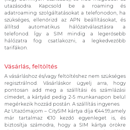
utazásodra. Kapcsold be a roaming és
adatroaming szolgáltatásokat a telefonodon, ha
szükséges, ellenőrizd az APN beállításokat, és
állítsd automatikus hálózatválasztásra a
telefonod. Így a SIM mindig a legerősebb
hálózatra fog csatlakozni, a legkedvezőbb
tarifákon.
Vásárlás, feltöltés
A vásárláshoz és/vagy feltöltéshez nem szükséges
regisztrálnod. Vásárláskor ügyelj arra, hogy
pontosan add meg a szállítási és számlázási
címedet, a kártyád pedig 2-5 munkanapon belül
megérkezik hozzád postán. A szállítás ingyenes.
Az Utazómajom – CitySIM kártya díja €44.99,amely
már tartalmaz €10 kezdő egyenleget is, és
biztosítja számodra, hogy a SIM kártya örökre