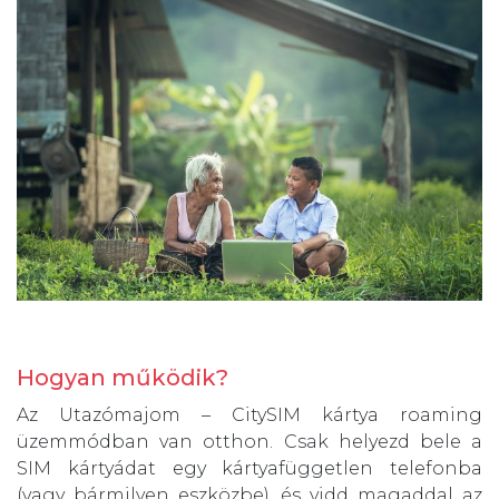
Hogyan működik?
Az Utazómajom – CitySIM kártya roaming
üzemmódban van otthon. Csak helyezd bele a
SIM kártyádat egy kártyafüggetlen telefonba
(vagy bármilyen eszközbe), és vidd magaddal az