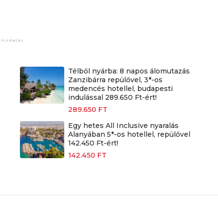
Télből nyárba: 8 napos álomutazás
Zanzibárra repülővel, 3*-os
medencés hotellel, budapesti
indulással 289.650 Ft-ért!
289.650 FT
Egy hetes All Inclusive nyaralás
Alanyában 5*-os hotellel, repülővel
142.450 Ft-ért!
142.450 FT