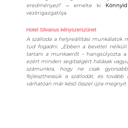
eredményezi
” ‒ emelte ki
Könnyid
vezérigazgatója.
Hotel Silvanus kényszerszünet
A szálloda a helyreállítási munkálatok
tud fogadni. „
Ebben a bevétel nélkül
tartani a munkaerőt –
hangsúlyozta a
ezért minden segítségért hálásak vagy
számunkra, hogy ne csak gyorsabba
fejleszthessük a szállodát, és tovább
várhatóan már késő ősszel újra megnyit a