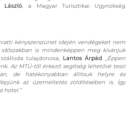
 László
, a Magyar Turisztikai Ügynökség
 miatti kényszerszünet idején vendégeket nem
i időszakban is mindenképpen meg kívánjuk
 szálloda tulajdonosa,
Lantos Árpád
.
„Éppen
unk. Az MTÜ-től
érkező segítség lehetővé teszi
n, de hatékonyabban állítsuk helyre és
 lépjünk az üzemeltetés zöldítésében is. Így
 hotel.”