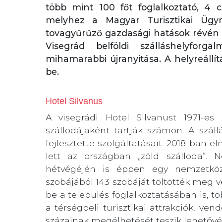
több mint 100 főt foglalkoztató, 4 cs
melyhez a Magyar Turisztikai Ügynö
tovagyűrűző gazdasági hatások révén 
Visegrád belföldi szálláshelyforg
mihamarabbi újranyitása. A helyreállí
be.
Hotel Silvanus
A visegrádi Hotel Silvanust 1971-e
szállodájaként tartják számon. A szál
fejlesztette szolgáltatásait. 2018-ban e
lett az országban „zöld szálloda”. 
hétvégéjén is éppen egy nemzetközi
szobájából 143 szobáját töltötték meg v
be a település foglalkoztatásában is, t
a térségbeli turisztikai attrakciók, ve
százainak megélhetését teszik lehetővé,