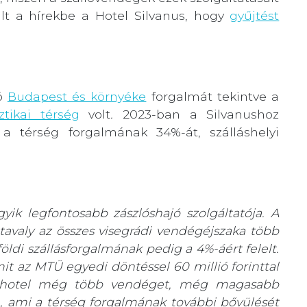
ült a hírekbe a Hotel Silvanus, hogy
gyűjtést
ló
Budapest és környéke
forgalmát tekintve a
sztikai térség
volt
.
2023-ban a Silvanushoz
 a térség forgalmának 34%-át, szálláshelyi
yik legfontosabb zászlóshajó szolgáltatója. A
tavaly az összes visegrádi vendégéjszaka több
öldi szállásforgalmának pedig a 4%-áért felelt.
mit az MTÜ egyedi döntéssel 60 millió forinttal
 a hotel még több vendéget, még magasabb
, ami a térség forgalmának további bővülését