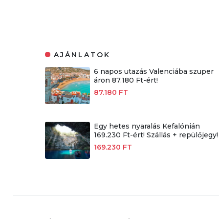
AJÁNLATOK
6 napos utazás Valenciába szuper
áron 87.180 Ft-ért!
87.180 FT
Egy hetes nyaralás Kefalónián
169.230 Ft-ért! Szállás + repülőjegy!
169.230 FT