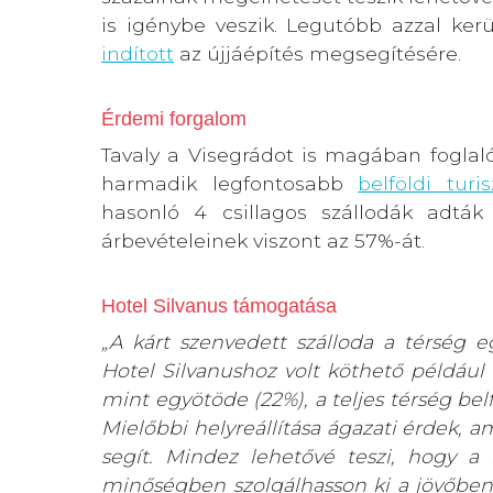
is igénybe veszik. Legutóbb azzal ker
indított
az újjáépítés megsegítésére.
Érdemi forgalom
Tavaly a Visegrádot is magában fogla
harmadik legfontosabb
belföldi turi
hasonló 4 csillagos szállodák adták
árbevételeinek viszont az 57%-át.
Hotel Silvanus támogatása
„A kárt szenvedett szálloda a térség eg
Hotel Silvanushoz volt köthető például 
mint egyötöde (22%), a teljes térség belf
Mielőbbi helyreállítása ágazati érdek, a
segít. Mindez lehetővé teszi, hogy
minőségben szolgálhasson ki a jövőben