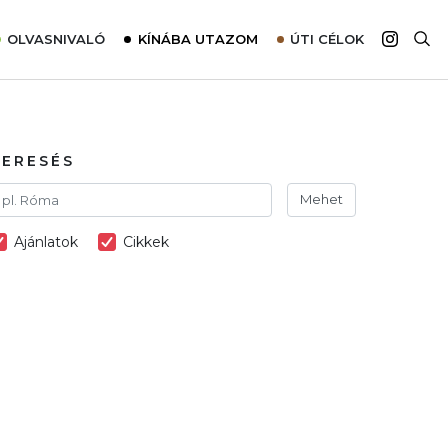
OLVASNIVALÓ
KÍNÁBA UTAZOM
ÚTI CÉLOK
Top 10 látnivalók térképpel
Európa
Tudnivalók az ajánlatok lefoglalásához
Ázsia
Tippek & Trükkök
Amerika
KERESÉS
Utazómajom – CitySIM kártya a világutazóknak
Afrika
Mehet
Interjú
Ausztrália
Ajánlatok
Cikkek
Élménybeszámolók
Szállodalátogatás
Sajtómegjelenések