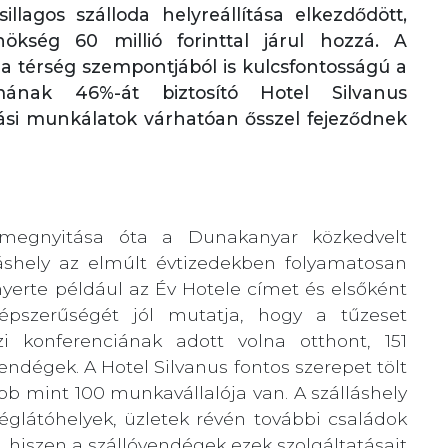
illagos szálloda helyreállítása elkezdődött,
kség 60 millió forinttal járul hozzá.
A
a térség szempontjából is kulcsfontosságú a
almának 46%-át biztosító Hotel Silvanus
tási munkálatok várhatóan ősszel fejeződnek
s megnyitása óta a Dunakanyar közkedvelt
láshely az elmúlt évtizedekben folyamatosan
lnyerte például az Év Hotele címet és elsőként
Népszerűségét jól mutatja, hogy a tűzeset
 konferenciának adott volna otthont, 151
endégek. A Hotel Silvanus fontos szerepet tölt
öbb mint 100 munkavállalója van. A szálláshely
ndéglátóhelyek, üzletek révén további családok
 hiszen a szállóvendégek ezek szolgáltatásait