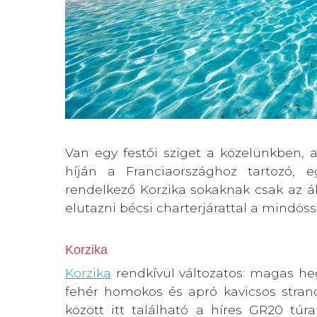
Van egy festői sziget a közelünkben, a
híján a Franciaországhoz tartozó, e
rendelkező Korzika sokaknak csak az
elutazni bécsi charterjárattal a mindöss
Korzika
Korzika
rendkívül változatos: magas hegy
fehér homokos és apró kavicsos strando
között itt található a híres GR20 tú