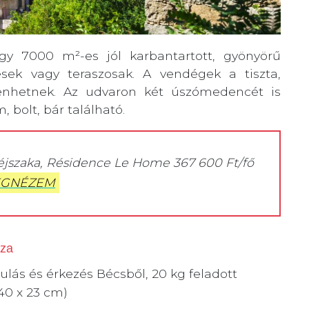
y 7000 m²-es jól karbantartott, gyönyörű
yesek vagy teraszosak. A vendégek a tiszta,
nhetnek. Az udvaron két úszómedencét is
 bolt, bár található.
 éjszaka, Résidence Le Home 367 600 Ft/fő
GNÉZEM
zza
dulás és érkezés Bécsből, 20 kg feladott
40 x 23 cm)