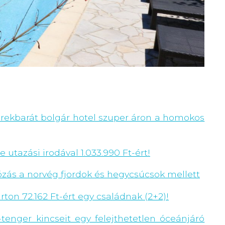
erekbarát bolgár hotel szuper áron a homokos
utazási irodával 1.033.990 Ft-ért!
ózás a norvég fjordok és hegycsúcsok mellett
ton 72.162 Ft-ért egy családnak (2+2)!
-tenger kincseit egy felejthetetlen óceánjáró