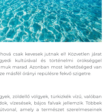
hová csak kevesek jutnak el! Közvetlen járat
gyedi kultúrával és történelmi örökséggel
 álmuk marad. Azonban most lehetőséged van
ze másfél órányi repülésre fekvő szigetre.
ek, zöldellő völgyek, türkizkék vízű, valóban
k, vízesések, bájos falvak jellemzik. Többek
raútvonal, amely a természet szerelmeseinek