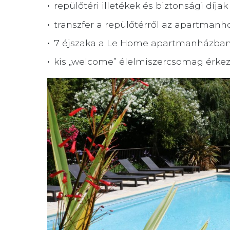
repülőtéri illetékek és biztonsági díjak
transzfer a repülőtérről az apartmanho
7 éjszaka a Le Home apartmanházba
kis „welcome” élelmiszercsomag érke