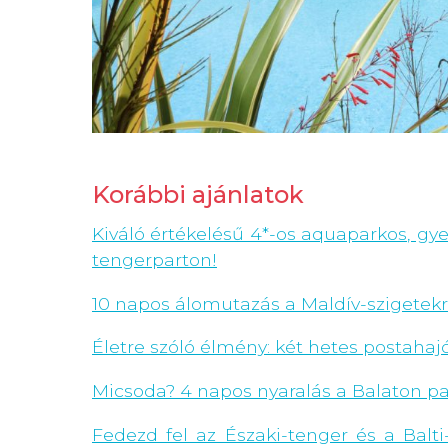
Korábbi ajánlatok
Kiváló értékelésű 4*-os aquaparkos, gy
tengerparton!
10 napos álomutazás a Maldív-szigetekre 
Életre szóló élmény: két hetes postahaj
Micsoda? 4 napos nyaralás a Balaton par
Fedezd fel az Északi-tenger és a Balti