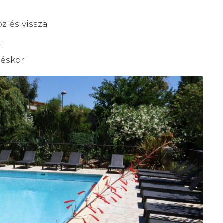
z és vissza
n
zéskor