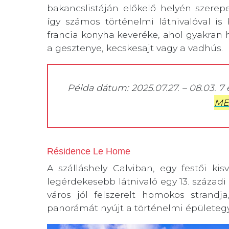
bakancslistáján előkelő helyén szerep
így számos történelmi látnivalóval is
francia konyha keveréke, ahol gyakran 
a gesztenye, kecskesajt vagy a vadhús.
Példa dátum: 2025.07.27. – 08.03. 7
ME
Résidence Le Home
A szálláshely Calviban, egy festői kis
legérdekesebb látnivaló egy 13. századi k
város jól felszerelt homokos stran
panorámát nyújt a történelmi épületegy