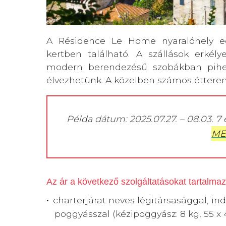
A Résidence Le Home nyaralóhely eg
kertben található. A szállások erkél
modern berendezésű szobákban pihe
élvezhetünk. A közelben számos étterem,
Példa dátum: 2025.07.27. – 08.03. 7
ME
Az ár a következő szolgáltatásokat tartalma
charterjárat neves légitársasággal, in
poggyásszal (kézipoggyász: 8 kg, 55 x 