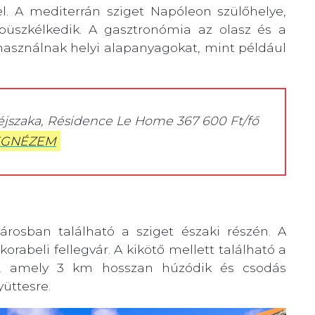
el. A mediterrán sziget Napóleon szülőhelye,
 büszkélkedik. A gasztronómia az olasz és a
használnak helyi alapanyagokat, mint például
 éjszaka, Résidence Le Home 367 600 Ft/fő
GNÉZEM
városban található a sziget északi részén. A
orabeli fellegvár. A kikötő mellett található a
dja, amely 3 km hosszan húzódik és csodás
üttesre.