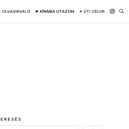
OLVASNIVALÓ
KÍNÁBA UTAZOM
ÚTI CÉLOK
Top 10 látnivalók térképpel
Európa
Tudnivalók az ajánlatok lefoglalásához
Ázsia
Tippek & Trükkök
Amerika
Utazómajom – CitySIM kártya a világutazóknak
Afrika
Interjú
Ausztrália
Élménybeszámolók
Szállodalátogatás
Sajtómegjelenések
KERESÉS