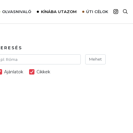
OLVASNIVALÓ
KÍNÁBA UTAZOM
ÚTI CÉLOK
Top 10 látnivalók térképpel
Európa
Tudnivalók az ajánlatok lefoglalásához
Ázsia
Tippek & Trükkök
Amerika
KERESÉS
Utazómajom – CitySIM kártya a világutazóknak
Afrika
Mehet
Interjú
Ausztrália
Ajánlatok
Cikkek
Élménybeszámolók
Szállodalátogatás
Sajtómegjelenések