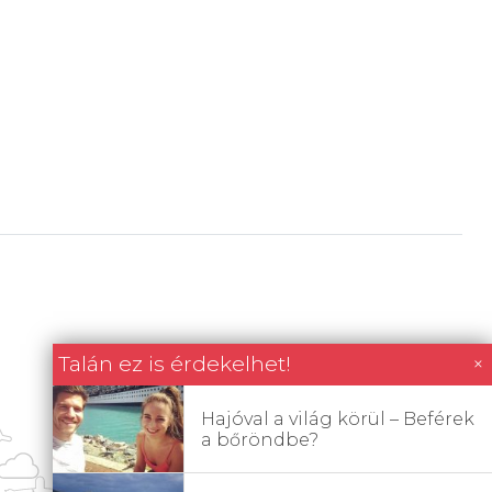
Talán ez is érdekelhet!
×
Hajóval a világ körül – Beférek
a bőröndbe?