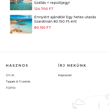
Szállás + repülőjegy!
124.700 FT
Ennyiért ajándék! Egy hetes utazás
Szardínián 80.150 Ft-ért!
80.150 FT
HASZNOS
ÍRJ NEKÜNK
GY.I.K.
Kapcsolat
Tippek & Trükkök
TOP10