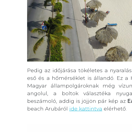
Pedig az időjárása tökéletes a nyaralá
eső és a hőmérséklet is állandó. Ez a
Magyar állampolgároknak még vízum
angolul, a boltok választéka nyug
beszámoló, addig is jöjjön pár kép az
E
beach Arubáról
ide kattintva
elérhető.