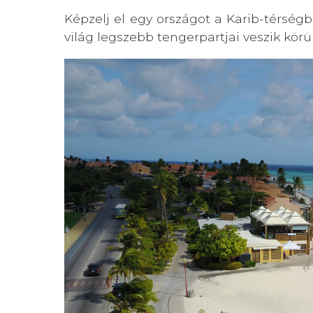
Képzelj el egy országot a Karib-térségbe
világ legszebb tengerpartjai veszik körül