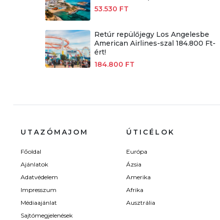
53.530 FT
Retúr repülőjegy Los Angelesbe
American Airlines-szal 184.800 Ft-
ért!
184.800 FT
UTAZÓMAJOM
ÚTICÉLOK
Főoldal
Európa
Ajánlatok
Ázsia
Adatvédelem
Amerika
Impresszum
Afrika
Médiaajánlat
Ausztrália
Sajtómegjelenések