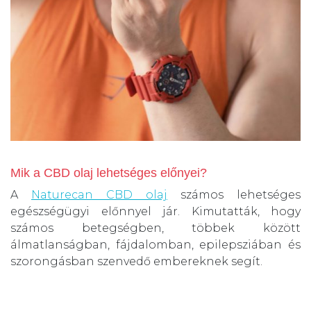
Mik a CBD olaj lehetséges előnyei?
A
Naturecan CBD olaj
számos lehetséges
egészségügyi előnnyel jár. Kimutatták, hogy
számos betegségben, többek között
álmatlanságban, fájdalomban, epilepsziában és
szorongásban szenvedő embereknek segít.