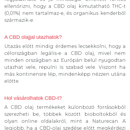
ellenőrizni, hogy a CBD olaj kimutatható THC-t
(0,01%) nem tartalmaz-e, és organikus kenderből
származik-e.
A CBD olajjal utazhatok?
Utazás előtt mindig érdemes lecsekkolni, hogy a
célországban legális-e a CBD olaj, mivel nem
minden országban az. Európán belül nyugodtan
utazhat vele, repülni is szabad vele. Viszont ha
más kontinensre lép, mindenképp nézzen utána
előtte.
Hol vásárolhatok CBD-t?
A CBD olaj termékeket különböző forrásokból
szerezheti be, többek között bioboltokból és
olyan online oldalakról, mint a Naturecan. A
legjobb, ha a CBD-olaj szedése előtt megkérdezi