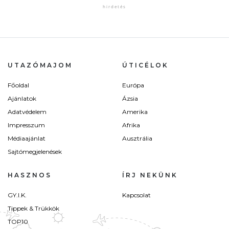
UTAZÓMAJOM
ÚTICÉLOK
Főoldal
Európa
Ajánlatok
Ázsia
Adatvédelem
Amerika
Impresszum
Afrika
Médiaajánlat
Ausztrália
Sajtómegjelenések
HASZNOS
ÍRJ NEKÜNK
GY.I.K.
Kapcsolat
Tippek & Trükkök
TOP10