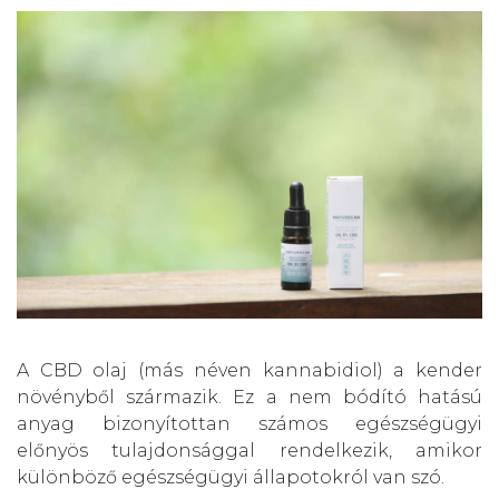
A CBD olaj (más néven kannabidiol) a kender
növényből származik. Ez a nem bódító hatású
anyag bizonyítottan számos egészségügyi
előnyös tulajdonsággal rendelkezik, amikor
különböző egészségügyi állapotokról van szó.