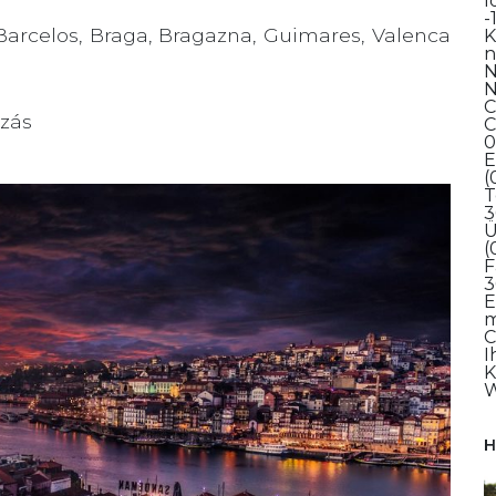
I
-
 Barcelos, Braga, Bragazna, Guimares, Valenca
K
n
N
N
C
ázás
C
0
E
(
T
3
Ü
(
F
3
E
m
C
I
K
W