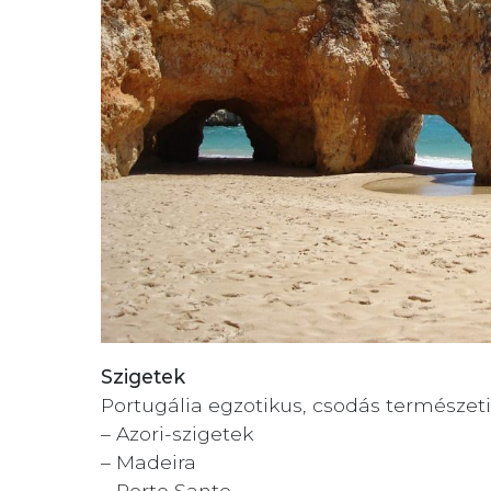
Szigetek
Portugália egzotikus, csodás természet
– Azori-szigetek
– Madeira
– Porto Santo