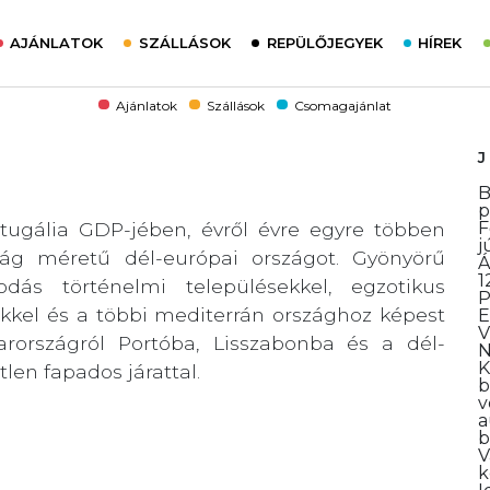
AJÁNLATOK
SZÁLLÁSOK
REPÜLŐJEGYEK
HÍREK
Ajánlatok
Szállások
Csomagajánlat
B
p
rtugália GDP-jében, évről évre egyre többen
F
j
zág méretű dél-európai országot. Gyönyörű
Á
1
odás történelmi településekkel, egzotikus
ekkel és a többi mediterrán országhoz képest
V
arországról Portóba, Lisszabonba és a dél-
N
K
len fapados járattal.
b
v
a
b
V
k