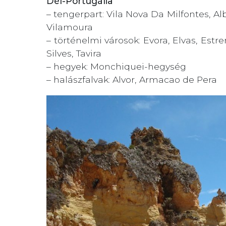
Dél-Portugália
– tengerpart: Vila Nova Da Milfontes, Al
Vilamoura
– történelmi városok: Evora, Elvas, Estr
Silves, Tavira
– hegyek: Monchiquei-hegység
– halászfalvak: Alvor, Armacao de Pera