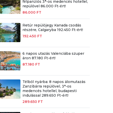
félpanziós 3*-os medencés hotellel,
repülővel 86.000 Ft-ért!
86.000 FT
Retúr repülőjegy Kanada csodás
részére, Calgaryba 192.450 Ft-ért!
192.450 FT
6 napos utazás Valenciába szuper
áron 87.180 Ft-ért!
87.180 FT
Télből nyárba: 8 napos álomutazás
Zanzibárra repülővel, 3*-os
medencés hotellel, budapesti
indulással 289.650 Ft-ért!
289.650 FT