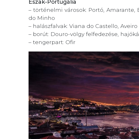
Észak-Portugália
– történelmi városok: Portó, Amarante,
do Minho
– halászfalvak: Viana do Castello, Aveiro
– borút: Douro-völgy felfedezése, hajók
– tengerpart: Ofir