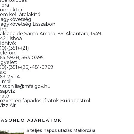
dőeltolódás
1 óra
onnektor
em kell átalakító
agykövetség
agykövetség Lisszabon
ím:
alcada de Santo Amaro, 85. Alcantara, 1349-
42 Lisboa
lőhívó:
00)-(351)-(21)
elefon:
64-5928, 363-0395
gyelet:
00)-(351)-(96)-481-3769
ax:
63-23-14
-mail:
ission.lis@mfa.gov.hu
sapvíz
ható
özvetlen fapados járatok Budapestről
izz Air
HASONLÓ AJÁNLATOK
5 teljes napos utazás Mallorcára