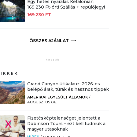
Egy hetes nyaralás Kefalónián
169.230 Ft-ért! Szállás + repülőjegy!
169.230 FT
ÖSSZES AJÁNLAT
CIKKEK
Grand Canyon útikalauz: 2026-os
belépő árak, túrák és hasznos tippek
AMERIKAI EGYESÜLT ÁLLAMOK
/
AUGUSZTUS 06.
Fizetésképtelenséget jelentett a
Robinson Tours – ezt kell tudniuk a
magyar utasoknak
HÍREK
/
AUGUSZTUS 05.