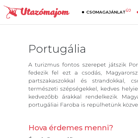
ÚJ
CSOMAGAJÁNLAT
Portugália
A turizmus fontos szerepet játszik Po
fedezik fel ezt a csodás, Magyarors
partszakaszokkal és strandokkal, cs
természeti szépségekkel, kedves helyi
kedvezőbb árakkal rendelkezik. Magy
portugáliai Faroba is repülhetünk közvet
Hova érdemes menni?