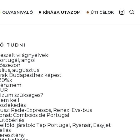
OLVASNIVALÓ
KÍNÁBA UTAZOM
ÚTI CÉLOK
Top 10 látnivalók térképpel
Európa
Tudnivalók az ajánlatok lefoglalásához
Ázsia
JÓ TUDNI
Tippek & Trükkök
Amerika
eszélt világnyelvek
Utazómajom – CitySIM kártya a világutazóknak
Afrika
ortugál, angol
őszezon
Interjú
Ausztrália
úlius, augusztus
rak Budapesthez képest
Élménybeszámolók
20%x
Pénznem
Szállodalátogatás
EUR
ízum szükséges?
em kell
Sajtómegjelenések
özlekedés
usz: Rede-Expressos, Renex, Eva-bus
onat: Comboios de Portugal
utóbérlés
elföldi járatok: Tap Portugal, Ryanair, Easyjet
allás
eresztény