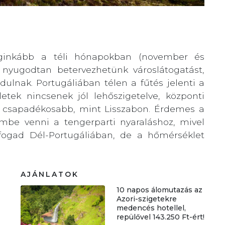
ginkább a téli hónapokban (november és
s nyugodtan betervezhetünk városlátogatást,
ulnak. Portugáliában télen a fűtés jelenti a
tek nincsenek jól lehőszigetelve, központi
ó csapadékosabb, mint Lisszabon. Érdemes a
embe venni a tengerparti nyaraláshoz, mivel
fogad Dél-Portugáliában, de a hőmérséklet
AJÁNLATOK
10 napos álomutazás az
Azori-szigetekre
medencés hotellel,
repülővel 143.250 Ft-ért!