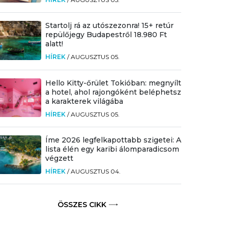
Startolj rá az utószezonra! 15+ retúr
repülőjegy Budapestről 18.980 Ft
alatt!
HÍREK
/
AUGUSZTUS 05.
Hello Kitty-őrület Tokióban: megnyílt
a hotel, ahol rajongóként beléphetsz
a karakterek világába
HÍREK
/
AUGUSZTUS 05.
Íme 2026 legfelkapottabb szigetei: A
lista élén egy karibi álomparadicsom
végzett
HÍREK
/
AUGUSZTUS 04.
ÖSSZES CIKK