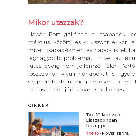
Mikor utazzak?
Habár Portugáliában a csapadék le
március között) esik, viszont ekkor i
mivel csapadékmentes napok is előford
legnagyobb problémát, mivel az épüle
fűtés pedig nem jellemző. Télen Port
főszezonon kívűli hónapokat is figyel
szeptemberben még teljesen jó idő 
májusban és júniusban is kellemes.
CIKKEK
Top 10 látnivaló
Lisszabonban,
térképpel!
TOP10
/
NOVEMBER 15.