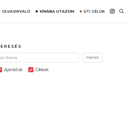
OLVASNIVALÓ
KÍNÁBA UTAZOM
ÚTI CÉLOK
Top 10 látnivalók térképpel
Európa
Tudnivalók az ajánlatok lefoglalásához
Ázsia
Tippek & Trükkök
Amerika
KERESÉS
Utazómajom – CitySIM kártya a világutazóknak
Afrika
Mehet
Interjú
Ausztrália
Ajánlatok
Cikkek
Élménybeszámolók
Szállodalátogatás
Sajtómegjelenések