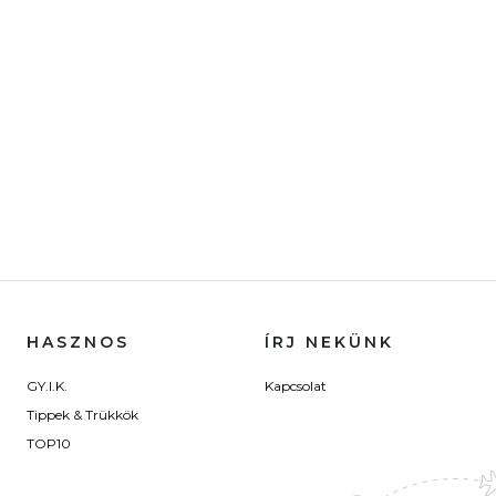
HASZNOS
ÍRJ NEKÜNK
GY.I.K.
Kapcsolat
Tippek & Trükkök
TOP10