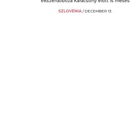
ékszerdoboza Karácsony előtt is mesés
SZLOVÉNIA
/
DECEMBER 13.