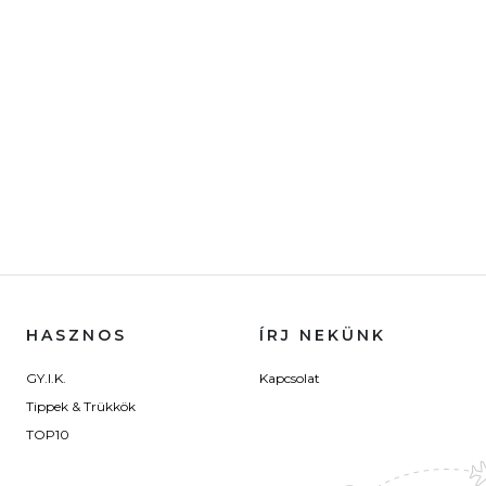
HASZNOS
ÍRJ NEKÜNK
GY.I.K.
Kapcsolat
Tippek & Trükkök
TOP10