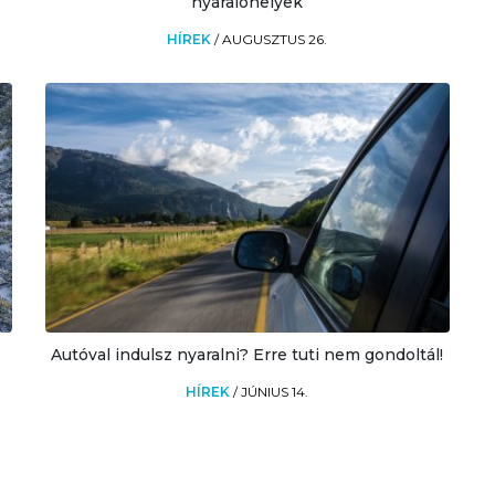
nyaralóhelyek
HÍREK
/
AUGUSZTUS 26.
Autóval indulsz nyaralni? Erre tuti nem gondoltál!
HÍREK
/
JÚNIUS 14.