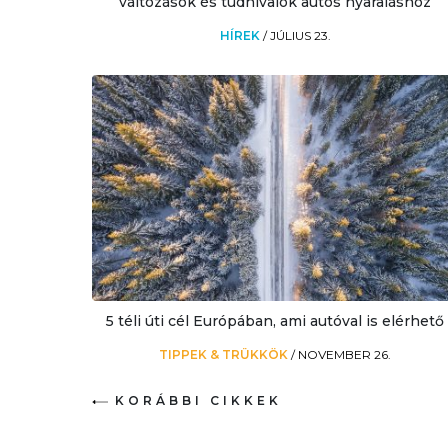
változások és tudnivalók autós nyaraláshoz
HÍREK
/
JÚLIUS 23.
5 téli úti cél Európában, ami autóval is elérhető
TIPPEK & TRÜKKÖK
/
NOVEMBER 26.
KORÁBBI CIKKEK