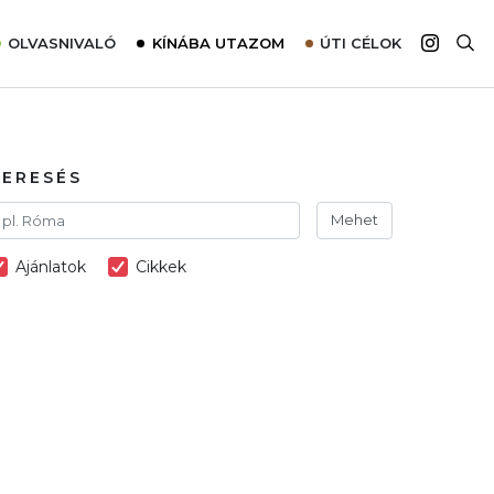
OLVASNIVALÓ
KÍNÁBA UTAZOM
ÚTI CÉLOK
Top 10 látnivalók térképpel
Európa
Tudnivalók az ajánlatok lefoglalásához
Ázsia
Tippek & Trükkök
Amerika
KERESÉS
Utazómajom – CitySIM kártya a világutazóknak
Afrika
Mehet
Interjú
Ausztrália
Ajánlatok
Cikkek
Élménybeszámolók
Szállodalátogatás
Sajtómegjelenések