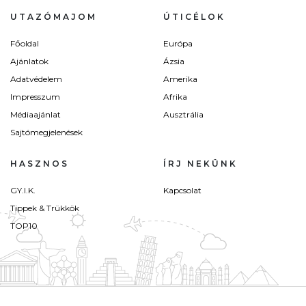
UTAZÓMAJOM
ÚTICÉLOK
Főoldal
Európa
Ajánlatok
Ázsia
Adatvédelem
Amerika
Impresszum
Afrika
Médiaajánlat
Ausztrália
Sajtómegjelenések
HASZNOS
ÍRJ NEKÜNK
GY.I.K.
Kapcsolat
Tippek & Trükkök
TOP10