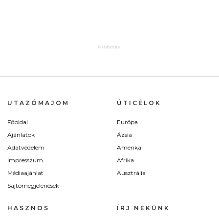
UTAZÓMAJOM
ÚTICÉLOK
Főoldal
Európa
Ajánlatok
Ázsia
Adatvédelem
Amerika
Impresszum
Afrika
Médiaajánlat
Ausztrália
Sajtómegjelenések
HASZNOS
ÍRJ NEKÜNK