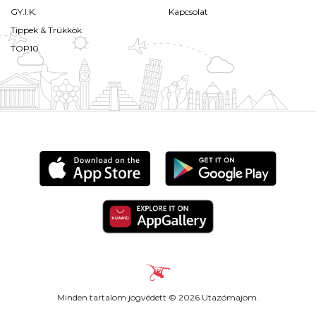
GY.I.K.
Kapcsolat
Tippek & Trükkök
TOP10
Minden tartalom jogvédett © 2026 Utazómajom.