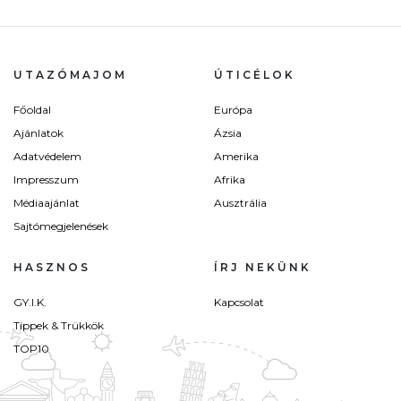
UTAZÓMAJOM
ÚTICÉLOK
Főoldal
Európa
Ajánlatok
Ázsia
Adatvédelem
Amerika
Impresszum
Afrika
Médiaajánlat
Ausztrália
Sajtómegjelenések
HASZNOS
ÍRJ NEKÜNK
GY.I.K.
Kapcsolat
Tippek & Trükkök
TOP10