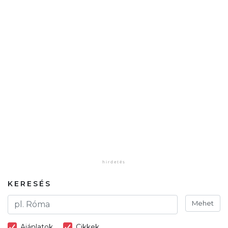
KERESÉS
Mehet
Ajánlatok
Cikkek