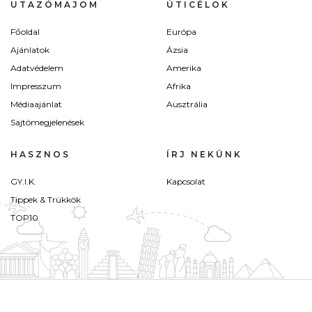
UTAZÓMAJOM
ÚTICÉLOK
Főoldal
Európa
Ajánlatok
Ázsia
Adatvédelem
Amerika
Impresszum
Afrika
Médiaajánlat
Ausztrália
Sajtómegjelenések
HASZNOS
ÍRJ NEKÜNK
GY.I.K.
Kapcsolat
Tippek & Trükkök
TOP10